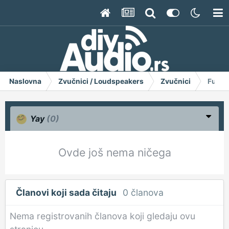
Naslovna
Zvučnici / Loudspeakers
Zvučnici
Furni
Yay
(0)
Ovde još nema ničega
Članovi koji sada čitaju
0 članova
Nema registrovanih članova koji gledaju ovu