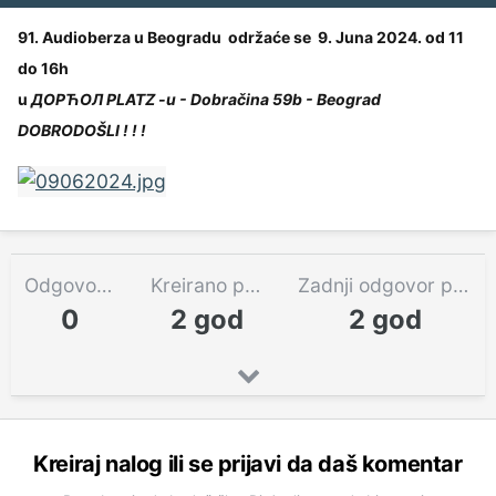
91. Audioberza u Beogradu održaće se 9. Juna
2024. od 11
do 16h
u
ДОРЋОЛ PLATZ -u - Dobračina 59b - Beograd
DOBRODOŠLI ! ! !
Odgovora
Kreirano pre
Zadnji odgovor pre
0
2 god
2 god
Kreiraj nalog ili se prijavi da daš komentar