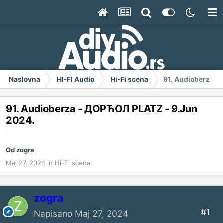
Naslovna
HI-FI Audio
Hi-Fi scena
91. Audioberza -
91. Audioberza - ДОРЋОЛ PLATZ - 9.Jun
2024.
Od
zogra
Maj 27, 2024
in
Hi-Fi scena
zogra
#1
Napisano
Maj 27, 2024