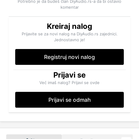
Potrebno je da budeš član DiyAudio.rs-a da bi ostavio
komentar
Kreiraj nalog
Prijavite se za novi nalog na DiyAudio.rs zajednici.
Jednostavno je!
Registruj novi nalog
Prijavi se
Već imaš nalog? Prijavi se ovde
Prijavi se odmah