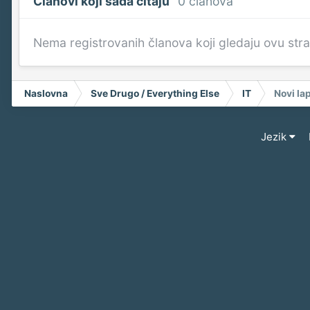
Članovi koji sada čitaju
0 članova
Nema registrovanih članova koji gledaju ovu str
Naslovna
Sve Drugo / Everything Else
IT
Novi la
Jezik