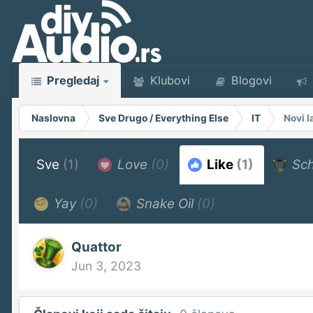
Pregledaj
Klubovi
Blogovi
Naslovna
Sve Drugo / Everything Else
IT
Novi l
Sve
(1)
Love
(0)
Like
(1)
Sch
Yay
(0)
Snake Oil
(0)
Quattor
Jun 3, 2023