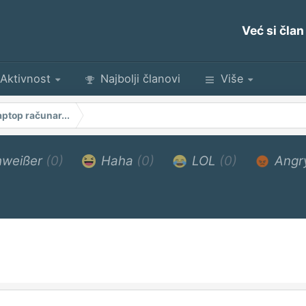
Već si član
Aktivnost
Najbolji članovi
Više
aptop računar...
weißer
(0)
Haha
(0)
LOL
(0)
Angr