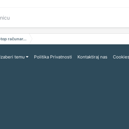
anicu
ptop računar...
Izaberi temu
Politika Privatnosti
Kontaktiraj nas
Cookie