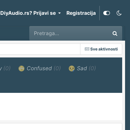
 DiyAudio.rs? Prijavi se
Registracija
Sve aktivnosti
y
(0)
Confused
(0)
Sad
(0)