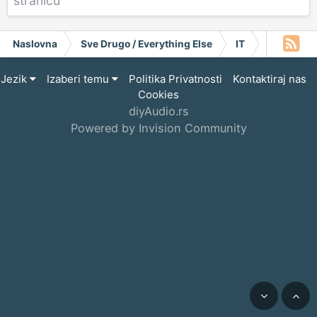
stranicu
Naslovna
Sve Drugo / Everything Else
IT
macOS Mon
Jezik
Izaberi temu
Politika Privatnosti
Kontaktiraj nas
Cookies
diyAudio.rs
Powered by Invision Community