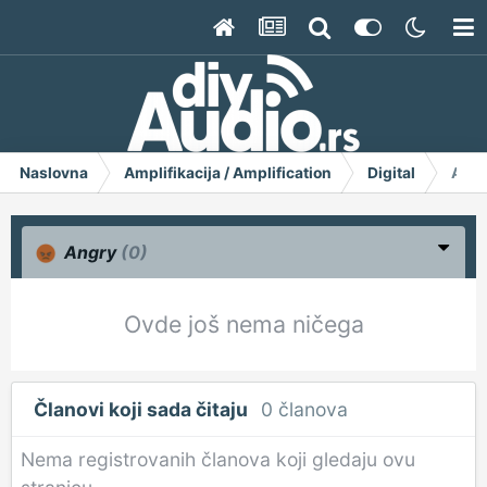
Naslovna
Amplifikacija / Amplification
Digital
AD18
Angry
(0)
Ovde još nema ničega
Članovi koji sada čitaju
0 članova
Nema registrovanih članova koji gledaju ovu