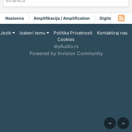
stranicu
Naslovna
Amplifikacija / Amplification
Digital
AD18
Jezik
Izaberi temu
Politika Privatnosti
Kontaktiraj nas
Cookies
diyAudio.rs
Powered by Invision Community