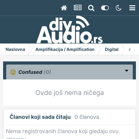
Naslovna
Amplifikacija / Amplification
Digital
AD18
Confused
(0)
Ovde još nema ničega
Članovi koji sada čitaju
0 članova
Nema registrovanih članova koji gledaju ovu