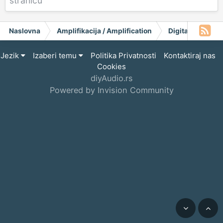
stranicu
Naslovna
Amplifikacija / Amplification
Digital
AD18
Jezik
Izaberi temu
Politika Privatnosti
Kontaktiraj nas
Cookies
diyAudio.rs
Powered by Invision Community