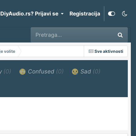
 DiyAudio.rs? Prijavi se
Registracija
e volite
Sve aktivnosti
y
(0)
Confused
(0)
Sad
(0)