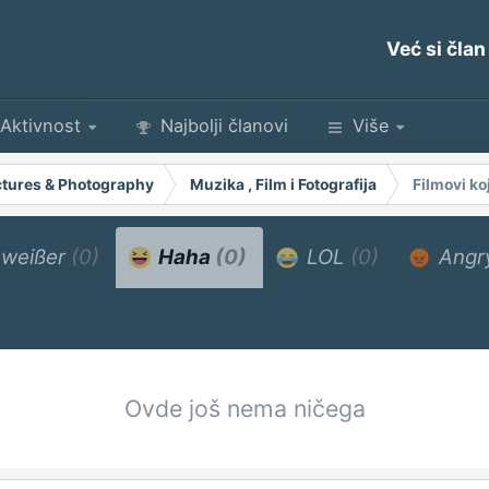
Već si član
Aktivnost
Najbolji članovi
Više
Pictures & Photography
Muzika , Film i Fotografija
Filmovi koj
weißer
(0)
Haha
(0)
LOL
(0)
Angr
Ovde još nema ničega