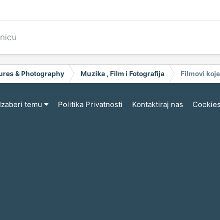
anicu
ctures & Photography
Muzika , Film i Fotografija
Filmovi koje
Izaberi temu
Politika Privatnosti
Kontaktiraj nas
Cookie