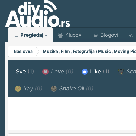
Pregledaj
Klubovi
Blogovi
Naslovna
Muzika , Film , Fotografija / Music , Moving 
Sve
(1)
Love
(0)
Like
(1)
Sch
Yay
(0)
Snake Oil
(0)