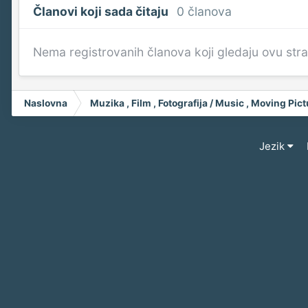
Članovi koji sada čitaju
0 članova
Nema registrovanih članova koji gledaju ovu str
Naslovna
Muzika , Film , Fotografija / Music , Moving Pi
Jezik