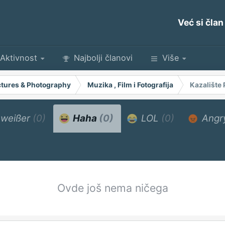
Već si član
Aktivnost
Najbolji članovi
Više
Pictures & Photography
Muzika , Film i Fotografija
Kazalište 
weißer
(0)
Haha
(0)
LOL
(0)
Angr
Ovde još nema ničega