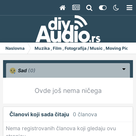
Naslovna
Muzika , Film , Fotografija / Music , Moving Pict
Sad
(0)
Ovde još nema ničega
Članovi koji sada čitaju
0 članova
Nema registrovanih članova koji gledaju ovu