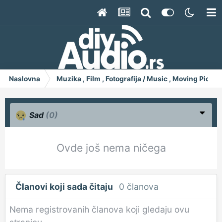
Naslovna
Muzika , Film , Fotografija / Music , Moving Pict
Sad
(0)
Ovde još nema ničega
Članovi koji sada čitaju
0 članova
Nema registrovanih članova koji gledaju ovu