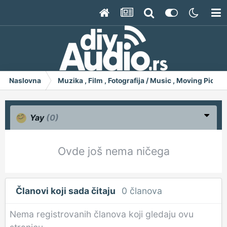
Naslovna
Muzika , Film , Fotografija / Music , Moving Pict
Yay
(0)
Ovde još nema ničega
Članovi koji sada čitaju
0 članova
Nema registrovanih članova koji gledaju ovu