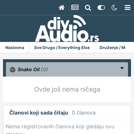
Naslovna
Sve Drugo / Everything Else
Druženje / Meets
Snake Oil
(0)
Ovde još nema ničega
Članovi koji sada čitaju
0 članova
Nema registrovanih članova koji gledaju ovu