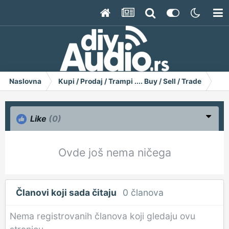
Naslovna
Kupi / Prodaj / Trampi .... Buy / Sell / Trade
Gr
Like
(0)
Ovde još nema ničega
Članovi koji sada čitaju
0 članova
Nema registrovanih članova koji gledaju ovu