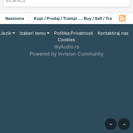
stranicu
Naslovna
Kupi / Prodaj / Trampi .... Buy / Sell / Trade
Gr
Jezik
Izaberi temu
Politika Privatnosti
Kontaktiraj nas
Cookies
diyAudio.rs
Powered by Invision Community