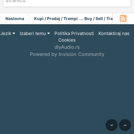
stranicu
Naslovna
Kupi / Prodaj / Trampi .... Buy / Sell / Trade
Gr
Jezik
Izaberi temu
Politika Privatnosti
Kontaktiraj nas
Cookies
diyAudio.rs
Powered by Invision Community