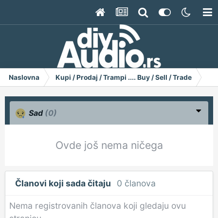
Naslovna
Kupi / Prodaj / Trampi .... Buy / Sell / Trade
Gr
Sad
(0)
Ovde još nema ničega
Članovi koji sada čitaju
0 članova
Nema registrovanih članova koji gledaju ovu