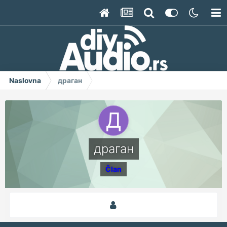
Naslovna
драган
драган
Član