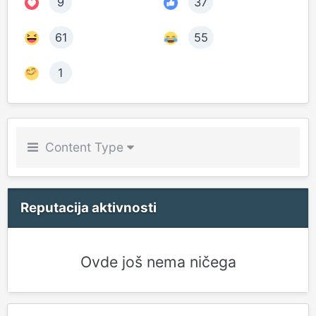
9
37
61
55
1
Content Type
Reputacija aktivnosti
Ovde još nema ničega