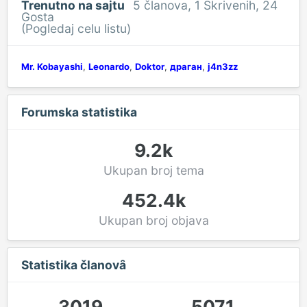
Trenutno na sajtu
5 članova
, 1 Skrivenih, 24
Gosta
(Pogledaj celu listu)
Mr. Kobayashi
Leonardo
Doktor
драган
j4n3zz
Forumska statistika
9.2k
Ukupan broj tema
452.4k
Ukupan broj objava
Statistika članovȃ
3019
5071