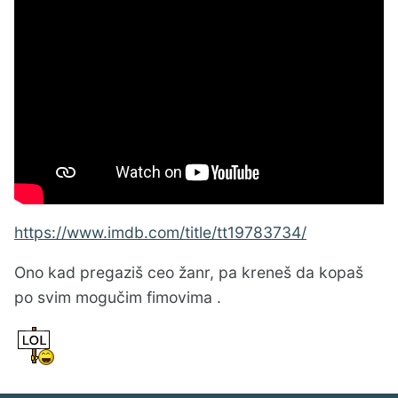
https://www.imdb.com/title/tt19783734/
Ono kad pregaziš ceo žanr, pa kreneš da kopaš
po svim mogučim fimovima .