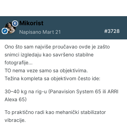
Mikorist
#3728
Napisano
Mart 21
Ono što sam najviše proučavao ovde je zašto
snimci izgledaju kao savršeno stabilne
fotografije...
TO nema veze samo sa objektivima.
Težina kompleta sa objektivom često ide:
30–40 kg na rig-u (Panavision System 65 ili ARRI
Alexa 65)
To praktično radi kao mehanički stabilizator
vibracije.