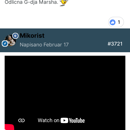
Odlicna G-dja Marsha.
1
Mikorist
#3721
Napisano
Februar 17