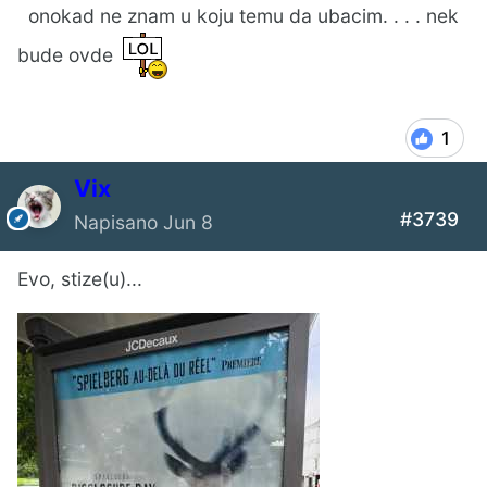
onokad ne znam u koju temu da ubacim. . . . nek
bude ovde
1
Vix
#3739
Napisano
Jun 8
Evo, stize(u)...