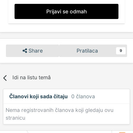
Prijavi se odmah
Share
Pratilaca
9
Idi na listu temâ
Članovi koji sada čitaju
0 članova
Nema registrovanih članova koji gledaju ovu
stranicu