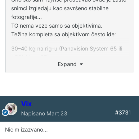
snimci izgledaju kao savršeno stabilne
fotografije...
TO nema veze samo sa objektivima.
Težina kompleta sa objektivom često ide:
30–40 kg na rig-u (Panavision System 65 ili
ARRI Alexa 65)
Expand
Vix
#3731
Napisano
Mart 23
Nicim izazvano...