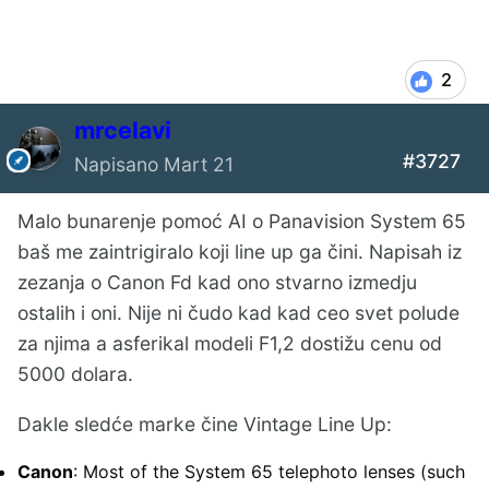
ser
2
mrcelavi
#3727
Napisano
Mart 21
Malo bunarenje pomoć AI o Panavision System 65
baš me zaintrigiralo koji line up ga čini. Napisah iz
zezanja o Canon Fd kad ono stvarno izmedju
ostalih i oni. Nije ni čudo kad kad ceo svet polude
za njima a asferikal modeli F1,2 dostižu cenu od
5000 dolara.
Dakle sledće marke čine Vintage Line Up:
Canon
: Most of the System 65 telephoto lenses (such