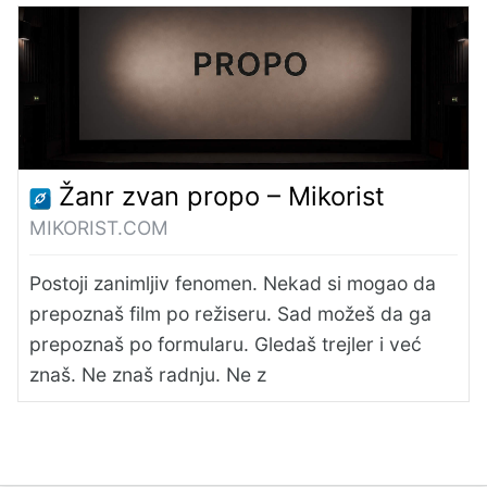
Žanr zvan propo – Mikorist
MIKORIST.COM
Postoji zanimljiv fenomen. Nekad si mogao da
prepoznaš film po režiseru. Sad možeš da ga
prepoznaš po formularu. Gledaš trejler i već
znaš. Ne znaš radnju. Ne z