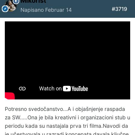
Mikorist
#3719
Napisano
Februar 14
Potresno svedočanstvo...A i objašnjenje raspada
za SW.....Ona je bila kreativni i organizacioni stub u
periodu kada su nastajala prva tri filma.Navodi da
je učestvovala u razradi koncepata,davala ključne