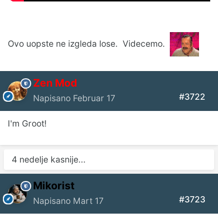
Ovo uopste ne izgleda lose. Videcemo.
Zen Mod
#3722
Napisano
Februar 17
I'm Groot!
4 nedelje kasnije...
Mikorist
#3723
Napisano
Mart 17