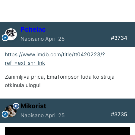
Pchelac
#3734
Napisano
April 25
https://www.imdb.com/title/tt0420223/?
ref_=ext_shr_lnk
Zanimljiva prica, EmaTompson luda ko struja
otkinula ulogu!
Mikorist
#3735
Napisano
April 25