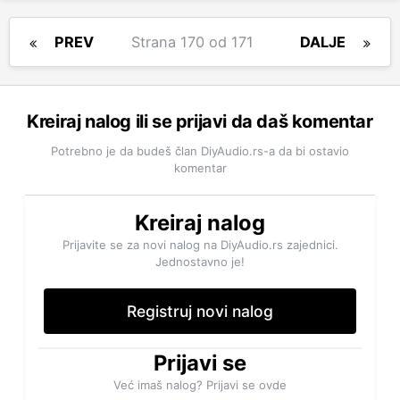
PREV
Strana 170 od 171
DALJE
Kreiraj nalog ili se prijavi da daš komentar
Potrebno je da budeš član DiyAudio.rs-a da bi ostavio
komentar
Kreiraj nalog
Prijavite se za novi nalog na DiyAudio.rs zajednici.
Jednostavno je!
Registruj novi nalog
Prijavi se
Već imaš nalog? Prijavi se ovde