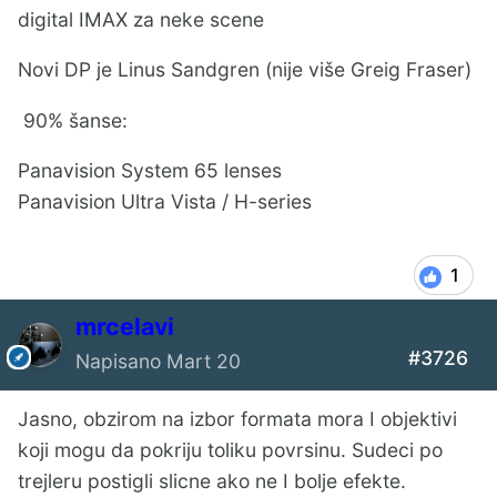
digital IMAX za neke scene
Novi DP je Linus Sandgren (nije više Greig Fraser)
90% šanse:
Panavision System 65 lenses
Panavision Ultra Vista / H-series
1
mrcelavi
#3726
Napisano
Mart 20
Jasno, obzirom na izbor formata mora I objektivi
koji mogu da pokriju toliku povrsinu. Sudeci po
trejleru postigli slicne ako ne I bolje efekte.