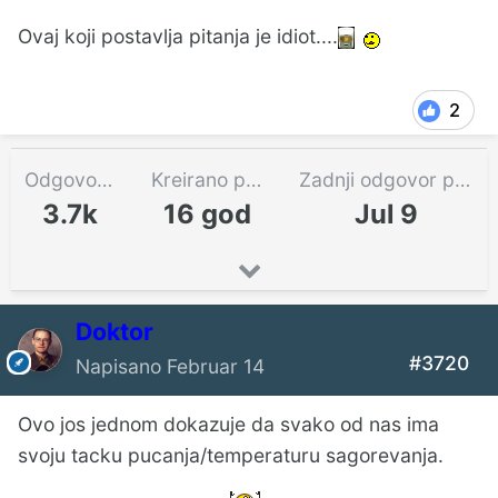
Ovaj koji postavlja pitanja je idiot....
2
Odgovora
Kreirano pre
Zadnji odgovor pre
3.7k
16 god
Jul 9
Doktor
#3720
Napisano
Februar 14
Ovo jos jednom dokazuje da svako od nas ima
svoju tacku pucanja/temperaturu sagorevanja.