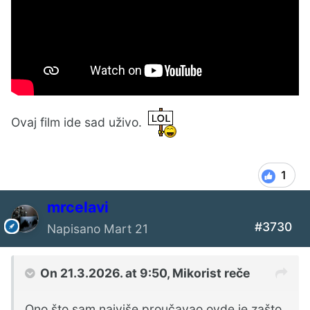
Ovaj film ide sad uživo.
1
mrcelavi
#3730
Napisano
Mart 21
On 21.3.2026. at 9:50,
Mikorist
reče
Ono što sam najviše proučavao ovde je zašto