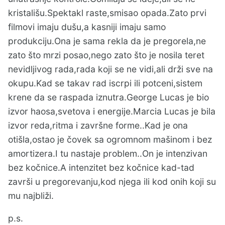
kristališu.Spektakl raste,smisao opada.Zato prvi
filmovi imaju dušu,a kasniji imaju samo
produkciju.Ona je sama rekla da je pregorela,ne
zato što mrzi posao,nego zato što je nosila teret
nevidljivog rada,rada koji se ne vidi,ali drži sve na
okupu.Kad se takav rad iscrpi ili potceni,sistem
krene da se raspada iznutra.
George Lucas
je bio
izvor haosa,svetova i energije.
Marcia Lucas
je bila
izvor reda,ritma i završne forme..Kad je ona
otišla,ostao je čovek sa ogromnom mašinom i bez
amortizera.I tu nastaje problem..On je intenzivan
bez kočnice.A intenzitet bez kočnice kad-tad
završi u pregorevanju,kod njega ili kod onih koji su
mu najbliži.
p.s.