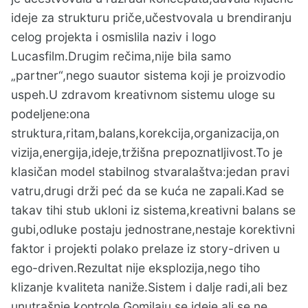
ideje za strukturu priče,učestvovala u brendiranju
celog projekta i osmislila naziv i logo
Lucasfilm.Drugim rečima,nije bila samo
„partner“,nego suautor sistema koji je proizvodio
uspeh.U zdravom kreativnom sistemu uloge su
podeljene:ona
struktura,ritam,balans,korekcija,organizacija,on
vizija,energija,ideje,tržišna prepoznatljivost.To je
klasičan model stabilnog stvaralaštva:jedan pravi
vatru,drugi drži peć da se kuća ne zapali.Kad se
takav tihi stub ukloni iz sistema,kreativni balans se
gubi,odluke postaju jednostrane,nestaje korektivni
faktor i projekti polako prelaze iz story-driven u
ego-driven.Rezultat nije eksplozija,nego tiho
klizanje kvaliteta naniže.Sistem i dalje radi,ali bez
unutrašnje kontrole.Gomilaju se ideje,ali se ne