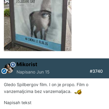
Mikorist
#3740
Napisano
Jun 15
Gledo Spilbergov film. I on je propo. Film o
vanzemaljcima bez vanzemaljaca.
Napisah tekst