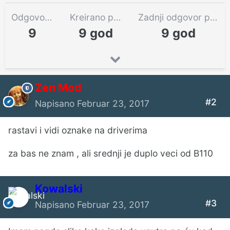
Odgovora
Kreirano pre
Zadnji odgovor pre
9
9 god
9 god
Zen Mod
#2
Napisano
Februar 23, 2017
rastavi i vidi oznake na driverima
za bas ne znam , ali srednji je duplo veci od B110
Kowalski
#3
Napisano
Februar 23, 2017