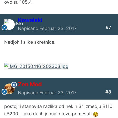
ovo su 105.4
Kowalski
#7
Napisano
Februar 23, 2017
Nadjoh i slike skretnice.
Zen Mod
#8
Napisano
Februar 23, 2017
postoji i stanovita razlika od nekih 3" izmedju B110
i B200 , tako da ih je malo teze pomesati