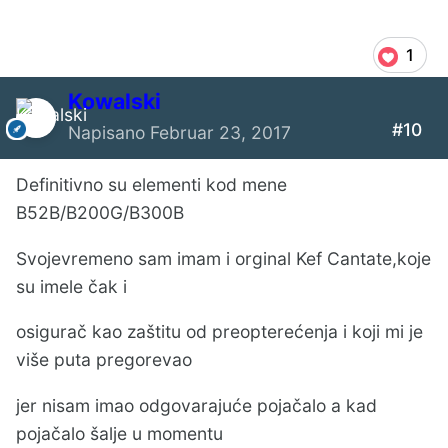
1
Kowalski
#10
Napisano
Februar 23, 2017
Definitivno su elementi kod mene
B52B/B200G/B300B
Svojevremeno sam imam i orginal Kef Cantate,koje
su imele čak i
osigurač kao zaštitu od preopterećenja i koji mi je
više puta pregorevao
jer nisam imao odgovarajuće pojačalo a kad
pojačalo šalje u momentu