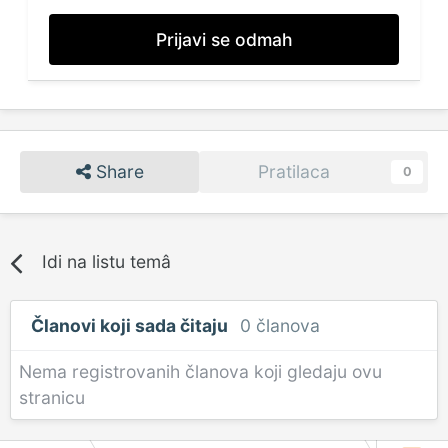
Prijavi se odmah
Share
Pratilaca
0
Idi na listu temâ
Članovi koji sada čitaju
0 članova
Nema registrovanih članova koji gledaju ovu
stranicu