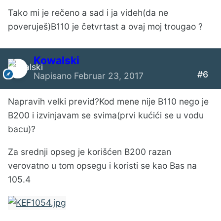
Tako mi je rečeno a sad i ja videh(da ne
poveruješ)B110 je četvrtast a ovaj moj trougao ?
Kowalski
#6
Napisano
Februar 23, 2017
Napravih velki previd?Kod mene nije B110 nego je
B200 i izvinjavam se svima(prvi kućići se u vodu
bacu)?
Za srednji opseg je korišćen B200 razan
verovatno u tom opsegu i koristi se kao Bas na
105.4