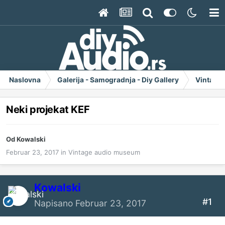
Naslovna
Galerija - Samogradnja - Diy Gallery
Vintage
Neki projekat KEF
Od
Kowalski
Februar 23, 2017
in
Vintage audio museum
Kowalski
#1
Napisano
Februar 23, 2017