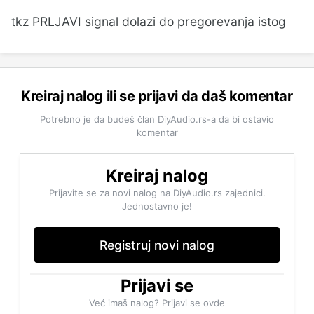
tkz PRLJAVI signal dolazi do pregorevanja istog
Kreiraj nalog ili se prijavi da daš komentar
Potrebno je da budeš član DiyAudio.rs-a da bi ostavio
komentar
Kreiraj nalog
Prijavite se za novi nalog na DiyAudio.rs zajednici.
Jednostavno je!
Registruj novi nalog
Prijavi se
Već imaš nalog? Prijavi se ovde