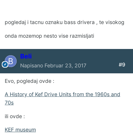
pogledaj i tacnu oznaku bass drivera , te visokog
onda mozemop nesto vise razmisljati
Beli
#9
Napisano
Februar 23, 2017
Evo, pogledaj ovde :
A History of Kef Drive Units from the 1960s and
70s
ili ovde :
KEF museum