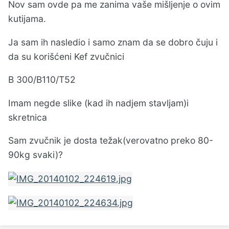
Nov sam ovde pa me zanima vaše mišljenje o ovim
kutijama.
Ja sam ih nasledio i samo znam da se dobro čuju i
da su korišćeni Kef zvučnici
B 300/B110/T52
Imam negde slike (kad ih nadjem stavljam)i
skretnica
Sam zvučnik je dosta težak(verovatno preko 80-
90kg svaki)?