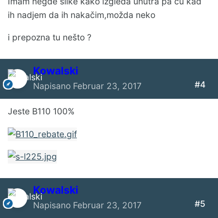
Imam negde slike kako izgleda unutra pa ću kad
ih nadjem da ih nakačim,možda neko
i prepozna tu nešto ?
Kowalski
#4
Napisano
Februar 23, 2017
Jeste B110 100%
Kowalski
#5
Napisano
Februar 23, 2017