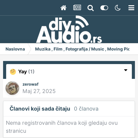
Naslovna
Muzika , Film , Fotografija / Music , Moving Pict
Yay
(1)
zerowaf
Maj 27, 2025
Članovi koji sada čitaju
0 članova
Nema registrovanih članova koji gledaju ovu
stranicu