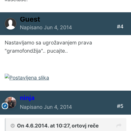
Guest
#4
Napisano
Jun 4, 2014
Nastavljamo sa ugrožavanjem prava
"gramofondžija".. pucajte..
ninja
#5
Napisano
Jun 4, 2014
On 4.6.2014. at 10:27, ortovj reče