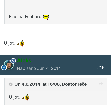
Flac na Foobaru
U jbt.
Aleks
#16
Napisano
Jun 4, 2014
On 4.6.2014. at 16:08, Doktor reče
U jbt.