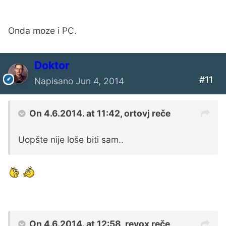
Onda moze i PC.
Doktor
#11
Napisano
Jun 4, 2014
On 4.6.2014. at 11:42, ortovj reče
Uopšte nije loše biti sam..
On 4.6.2014. at 12:58, revox reče