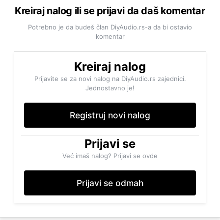
Kreiraj nalog ili se prijavi da daš komentar
Potrebno je da budeš član DiyAudio.rs-a da bi ostavio
komentar
Kreiraj nalog
Prijavite se za novi nalog na DiyAudio.rs zajednici.
Jednostavno je!
Registruj novi nalog
Prijavi se
Već imaš nalog? Prijavi se ovde
Prijavi se odmah