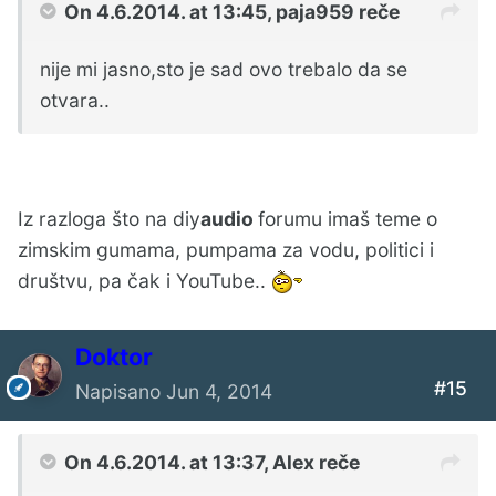
On 4.6.2014. at 13:45, paja959 reče
nije mi jasno,sto je sad ovo trebalo da se
otvara..
Iz razloga što na diy
audio
forumu imaš teme o
zimskim gumama, pumpama za vodu, politici i
društvu, pa čak i YouTube..
Doktor
#15
Napisano
Jun 4, 2014
On 4.6.2014. at 13:37, Alex reče