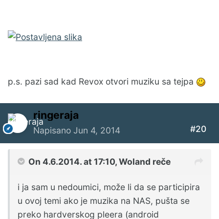
p.s. pazi sad kad Revox otvori muziku sa tejpa
ringeraja
#20
Napisano
Jun 4, 2014
On 4.6.2014. at 17:10, Woland reče
i ja sam u nedoumici, može li da se participira
u ovoj temi ako je muzika na NAS, pušta se
preko hardverskog pleera (android