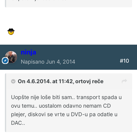
ninja
#10
Napisano
Jun 4, 2014
On 4.6.2014. at 11:42, ortovj reče
Uopšte nije loše biti sam.. transport spada u
ovu temu.. uostalom odavno nemam CD
plejer, diskovi se vrte u DVD-u pa odatle u
DAC..