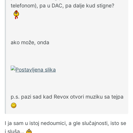
telefonom), pa u DAC, pa dalje kud stigne?
ako može, onda
p.s. pazi sad kad Revox otvori muziku sa tejpa
I ja sam u istoj nedoumici, a gle slučajnosti, isto se
i sluša...