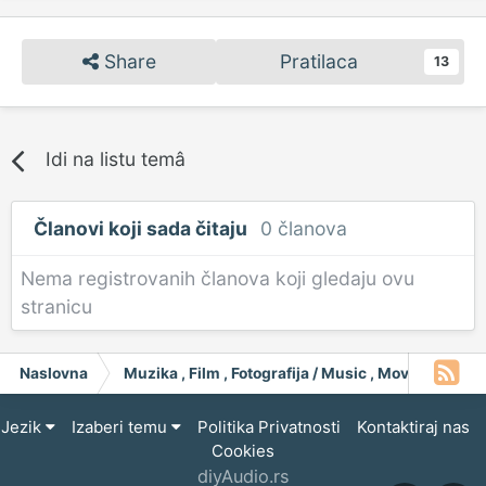
Share
Pratilaca
13
Idi na listu temâ
Članovi koji sada čitaju
0 članova
Nema registrovanih članova koji gledaju ovu
stranicu
Naslovna
Muzika , Film , Fotografija / Music , Moving Pict
Jezik
Izaberi temu
Politika Privatnosti
Kontaktiraj nas
Cookies
diyAudio.rs