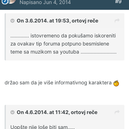
#9
Napisano
Jun 4, 2014
On 3.6.2014. at 19:53, ortovj reče
............. istovremeno da pokušamo iskoreniti
za ovakav tip foruma potpuno besmislene
teme sa muzikom sa youtuba .........................
držao sam da je više informativnog karaktera
On 4.6.2014. at 11:42, ortovj reče
Uopšte nije loše biti sam.....