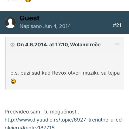
Guest
#21
Napisano
Jun 4, 2014
On 4.6.2014. at 17:10, Woland reče
p.s. pazi sad kad Revox otvori muziku sa tejpa
Predvideo sam i tu mogućnost..
http://www.diyaudio.rs/topic/6927-trenutno-u-cd-
plejeru/#entry187715