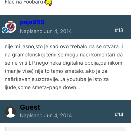
Flac na Foobaru
paja959
#13
Napisano
Jun 4, 2014
nije mi jasno,sto je sad ovo trebalo da se otvara..i
na gramofonskoj temi se mogu naci komentari da
se ne vrti LP,nego neka digitalna opcija,pa nikom
(manje vise) nije to tamo smetalo..ako je za
na&rkavanje,uzdravlje...a youtube je isto za
ljude,kome smeta-page down...
Guest
#14
Napisano
Jun 4, 2014