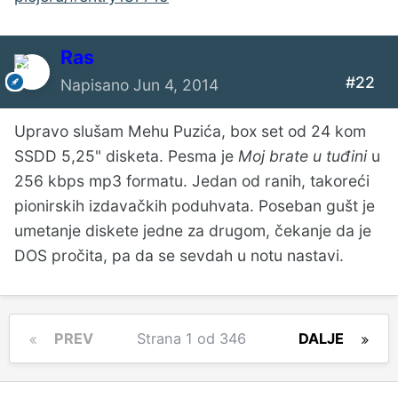
Ras
#22
Napisano
Jun 4, 2014
Upravo slušam Mehu Puzića, box set od 24 kom
SSDD 5,25" disketa. Pesma je
Moj brate u tuđini
u
256 kbps mp3 formatu. Jedan od ranih, takoreći
pionirskih izdavačkih poduhvata. Poseban gušt je
umetanje diskete jedne za drugom, čekanje da je
DOS pročita, pa da se sevdah u notu nastavi.
PREV
Strana 1 od 346
DALJE