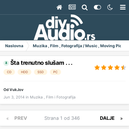
Naslovna
Muzika , Film , Fotografija / Music , Moving Pict
Šta trenutno slušam . . .
CD
HDD
SSD
PC
Od
VukJov
Jun 3, 2014
in
Muzika , Film i Fotografija
PREV
Strana 1 od 346
DALJE