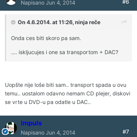
#6
Napisano
Jun 4, 2014
On 4.6.2014. at 11:26, ninja reče
Onda ces biti skoro pa sam.
.... iskljucujes i one sa transportom + DAC?
Uopšte nije loše biti sam.. transport spada u ovu
temu.. uostalom odavno nemam CD plejer, diskovi
se vrte u DVD-u pa odatle u DAC..
Impuls
#7
Napisano
Jun 4, 2014