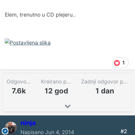
Elem, trenutno u CD plejeru..
1
Odgovora
Kreirano pre
Zadnji odgovor pre
7.6k
12 god
1 dan
ninja
#2
Napisano
Jun 4, 2014