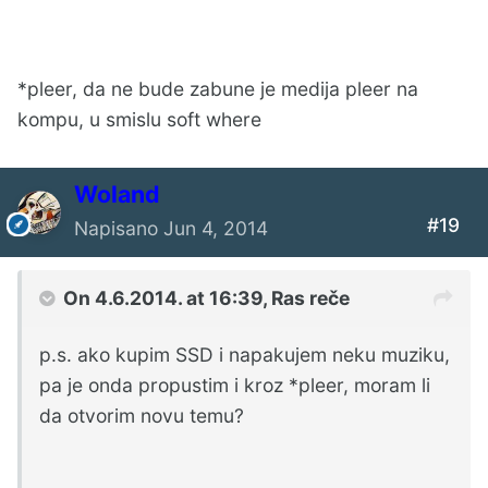
*pleer, da ne bude zabune je medija pleer na
kompu, u smislu soft where
Woland
#19
Napisano
Jun 4, 2014
On 4.6.2014. at 16:39, Ras reče
p.s. ako kupim SSD i napakujem neku muziku,
pa je onda propustim i kroz *pleer, moram li
da otvorim novu temu?