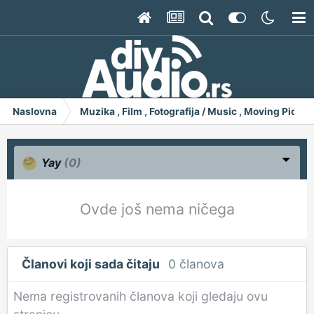
Naslovna
Muzika , Film , Fotografija / Music , Moving Pict
Yay
(0)
Ovde još nema ničega
Članovi koji sada čitaju
0 članova
Nema registrovanih članova koji gledaju ovu