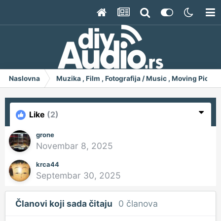
Naslovna
Muzika , Film , Fotografija / Music , Moving Pict
Like
(2)
grone
Novembar 8, 2025
krca44
Septembar 30, 2025
Članovi koji sada čitaju
0 članova