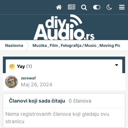
Naslovna
Muzika , Film , Fotografija / Music , Moving Pict
Yay
(1)
zerowaf
Maj 26, 2024
Članovi koji sada čitaju
0 članova
Nema registrovanih članova koji gledaju ovu
stranicu