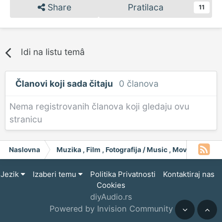
Share
Pratilaca
11
Idi na listu temâ
Članovi koji sada čitaju
0 članova
Nema registrovanih članova koji gledaju ovu
stranicu
Naslovna
Muzika , Film , Fotografija / Music , Moving Pict
Jezik
Izaberi temu
Politika Privatnosti
Kontaktiraj nas
Cookies
diyAudio.rs
Powered by Invision Community