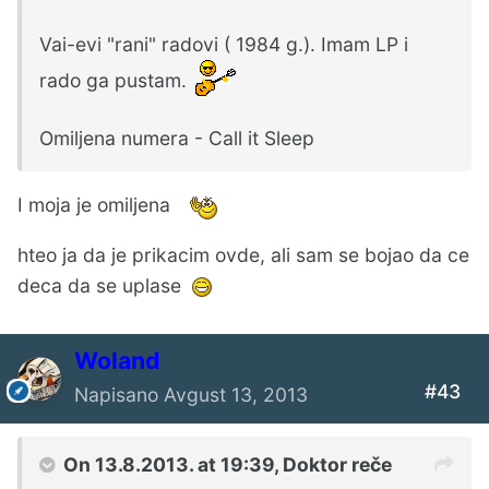
Vai-evi "rani" radovi ( 1984 g.). Imam LP i
rado ga pustam.
Omiljena numera - Call it Sleep
I moja je omiljena
hteo ja da je prikacim ovde, ali sam se bojao da ce
deca da se uplase
Woland
#43
Napisano
Avgust 13, 2013
On 13.8.2013. at 19:39, Doktor reče