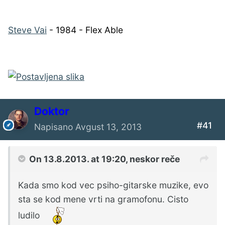
Steve Vai
- 1984 - Flex Able
Doktor
#41
Napisano
Avgust 13, 2013
On 13.8.2013. at 19:20, neskor reče
Kada smo kod vec psiho-gitarske muzike, evo
sta se kod mene vrti na gramofonu. Cisto
ludilo