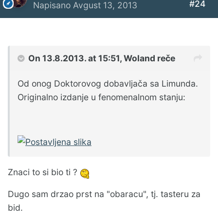
#24
Napisano
Avgust 13, 2013
On 13.8.2013. at 15:51, Woland reče
Od onog Doktorovog dobavljača sa Limunda.
Originalno izdanje u fenomenalnom stanju:
Znaci to si bio ti ?
Dugo sam drzao prst na "obaracu", tj. tasteru za
bid.