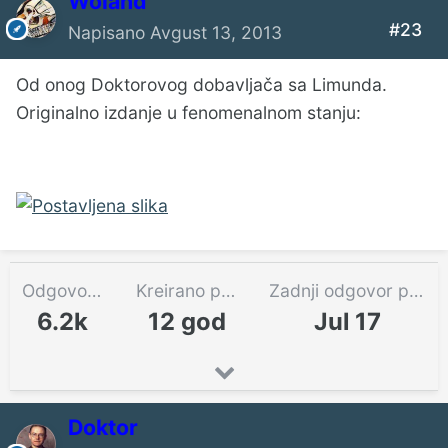
Woland
#23
Napisano
Avgust 13, 2013
Od onog Doktorovog dobavljača sa Limunda.
Originalno izdanje u fenomenalnom stanju:
Odgovora
Kreirano pre
Zadnji odgovor pre
6.2k
12 god
Jul 17
Doktor