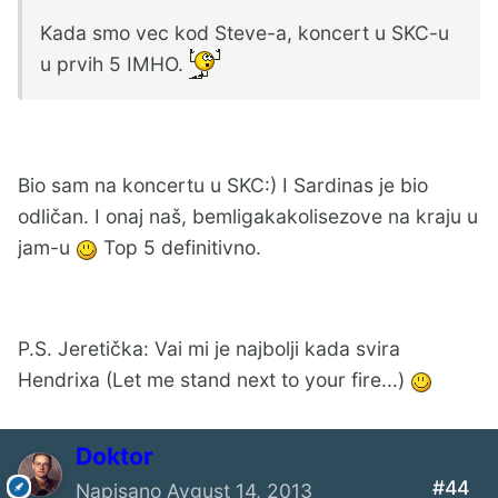
Kada smo vec kod Steve-a, koncert u SKC-u
u prvih 5 IMHO.
Bio sam na koncertu u SKC:) I Sardinas je bio
odličan. I onaj naš, bemligakakolisezove na kraju u
jam-u
Top 5 definitivno.
P.S. Jeretička: Vai mi je najbolji kada svira
Hendrixa (Let me stand next to your fire...)
Doktor
#44
Napisano
Avgust 14, 2013