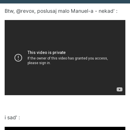
Btw, @revox, poslusaj malo Manuel-a - nekad' :
i sad' :