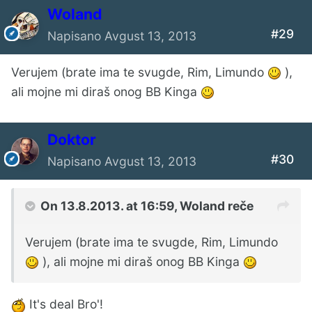
Woland
#29
Napisano
Avgust 13, 2013
Verujem (brate ima te svugde, Rim, Limundo
),
ali mojne mi diraš onog BB Kinga
Doktor
#30
Napisano
Avgust 13, 2013
On 13.8.2013. at 16:59, Woland reče
Verujem (brate ima te svugde, Rim, Limundo
), ali mojne mi diraš onog BB Kinga
It's deal Bro'!