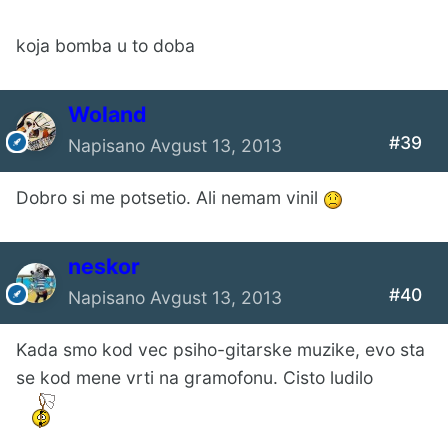
koja bomba u to doba
Woland
#39
Napisano
Avgust 13, 2013
Dobro si me potsetio. Ali nemam vinil
neskor
#40
Napisano
Avgust 13, 2013
Kada smo kod vec psiho-gitarske muzike, evo sta
se kod mene vrti na gramofonu. Cisto ludilo