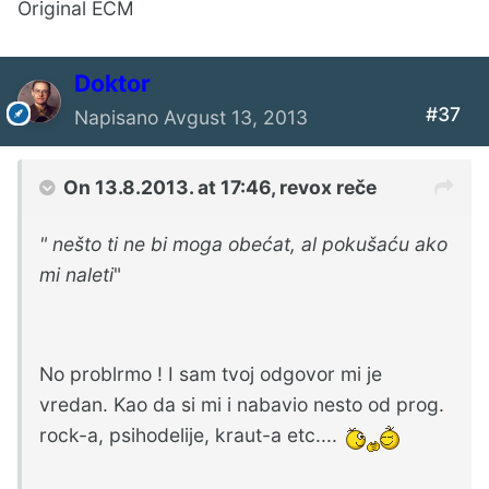
Original ECM
Doktor
#37
Napisano
Avgust 13, 2013
On 13.8.2013. at 17:46, revox reče
" nešto ti ne bi moga obećat, al pokušaću ako
mi naleti
"
No problrmo ! I sam tvoj odgovor mi je
vredan. Kao da si mi i nabavio nesto od prog.
rock-a, psihodelije, kraut-a etc....