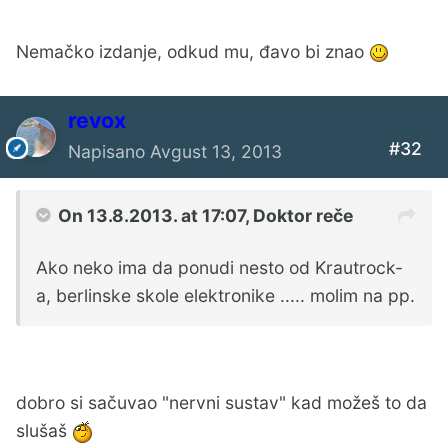
Nemačko izdanje, odkud mu, đavo bi znao
revox
#32
Napisano
Avgust 13, 2013
On 13.8.2013. at 17:07, Doktor reče
Ako neko ima da ponudi nesto od Krautrock-
a, berlinske skole elektronike ..... molim na pp.
dobro si sačuvao "nervni sustav" kad možeš to da
slušaš