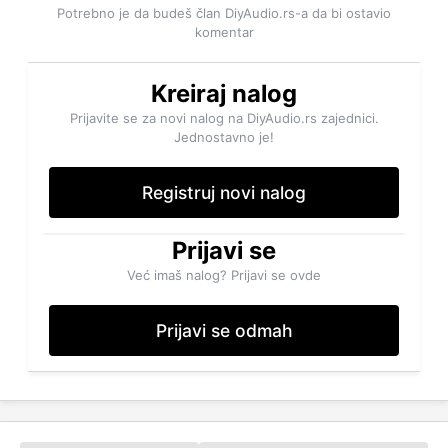
Potrebno je da budeš član DiyAudio.rs-a da bi ostavio
komentar
Kreiraj nalog
Prijavite se za novi nalog na DiyAudio.rs zajednici.
Jednostavno je!
Registruj novi nalog
Prijavi se
Već imaš nalog? Prijavi se ovde
Prijavi se odmah