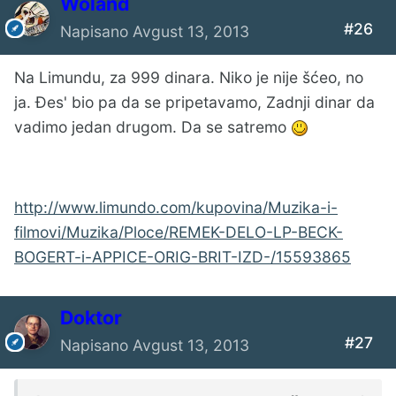
Woland
#26
Napisano
Avgust 13, 2013
Na Limundu, za 999 dinara. Niko je nije šćeo, no
ja. Đes' bio pa da se pripetavamo, Zadnji dinar da
vadimo jedan drugom. Da se satremo
http://www.limundo.com/kupovina/Muzika-i-
filmovi/Muzika/Ploce/REMEK-DELO-LP-BECK-
BOGERT-i-APPICE-ORIG-BRIT-IZD-/15593865
Doktor
#27
Napisano
Avgust 13, 2013