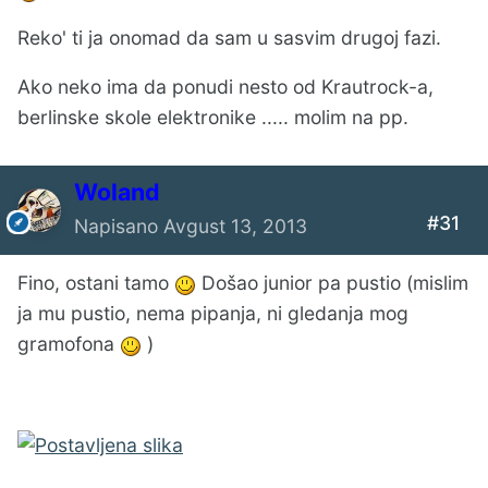
Reko' ti ja onomad da sam u sasvim drugoj fazi.
Ako neko ima da ponudi nesto od Krautrock-a,
berlinske skole elektronike ..... molim na pp.
Woland
#31
Napisano
Avgust 13, 2013
Fino, ostani tamo
Došao junior pa pustio (mislim
ja mu pustio, nema pipanja, ni gledanja mog
gramofona
)