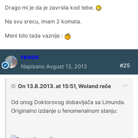
Drago mi je da je zavrsila kod tebe.
Na svu srecu, imam 2 komata.
Meni bilo tada vaznije :
revox
#25
Napisano
Avgust 13, 2013
On 13.8.2013. at 15:51, Woland reče
Od onog Doktorovog dobavljača sa Limunda.
Originalno izdanje u fenomenalnom stanju: