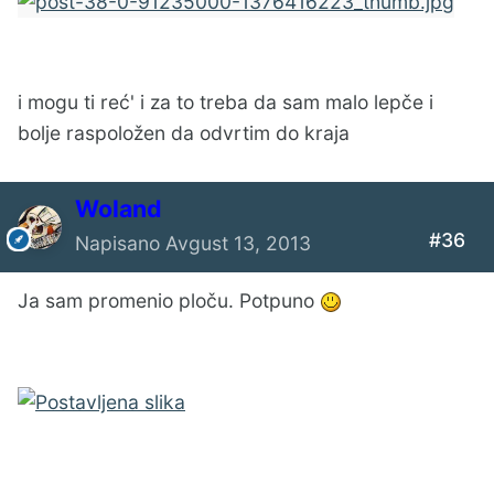
i mogu ti reć' i za to treba da sam malo lepče i
bolje raspoložen da odvrtim do kraja
Woland
#36
Napisano
Avgust 13, 2013
Ja sam promenio ploču. Potpuno