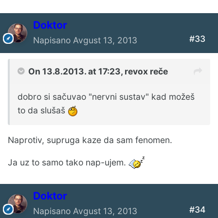
Doktor
#33
Napisano
Avgust 13, 2013
On 13.8.2013. at 17:23, revox reče
dobro si sačuvao "nervni sustav" kad možeš
to da slušaš
Naprotiv, supruga kaze da sam fenomen.
Ja uz to samo tako nap-ujem.
Doktor
#34
Napisano
Avgust 13, 2013