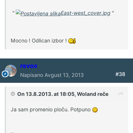
"
East-west_cover.jpg
"
Mocno ! Odlican izbor !
revox
#38
Napisano
Avgust 13, 2013
On 13.8.2013. at 18:05, Woland reče
Ja sam promenio ploču. Potpuno