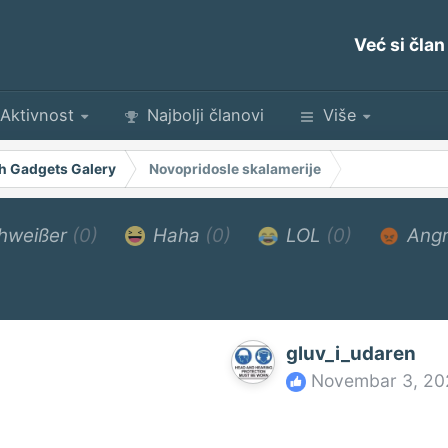
Već si član
Aktivnost
Najbolji članovi
Više
h Gadgets Galery
Novopridosle skalamerije
hweißer
(0)
Haha
(0)
LOL
(0)
Ang
gluv_i_udaren
Novembar 3, 20