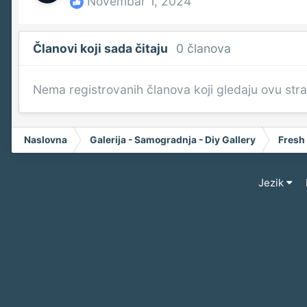
Novembar 1, 2024
Članovi koji sada čitaju
0 članova
Nema registrovanih članova koji gledaju ovu str
Naslovna
Galerija - Samogradnja - Diy Gallery
Fresh
Jezik