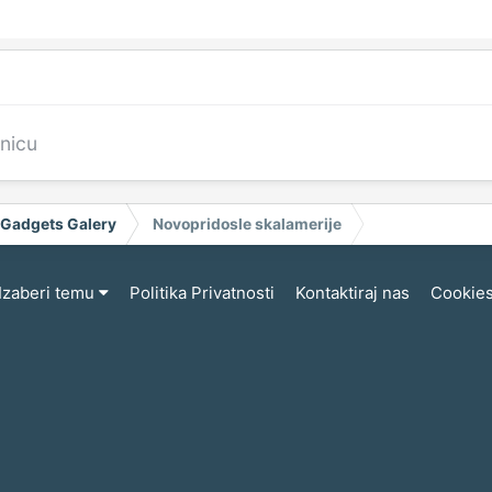
anicu
 Gadgets Galery
Novopridosle skalamerije
Izaberi temu
Politika Privatnosti
Kontaktiraj nas
Cookie