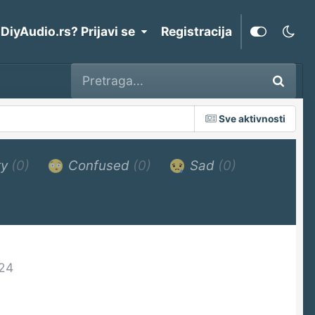
 DiyAudio.rs? Prijavi se
Registracija
Sve aktivnosti
ry
(0)
Confused
(0)
Sad
(0)
24