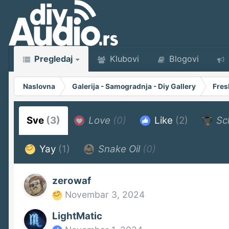
Pregledaj
Klubovi
Blogovi
Naslovna
Galerija - Samogradnja - Diy Gallery
Fres
Sve
(3)
Love
(0)
Like
(2)
Sc
Yay
(1)
Snake Oil
(0)
zerowaf
Novembar 3, 2024
LightMatic