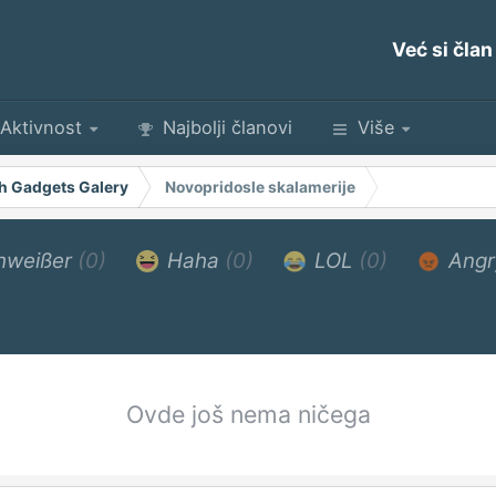
Već si član
Aktivnost
Najbolji članovi
Više
h Gadgets Galery
Novopridosle skalamerije
hweißer
(0)
Haha
(0)
LOL
(0)
Ang
Ovde još nema ničega