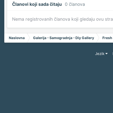
Članovi koji sada čitaju
0 članova
Nema registrovanih članova koji gledaju ovu str
Naslovna
Galerija - Samogradnja - Diy Gallery
Fresh
Jezik