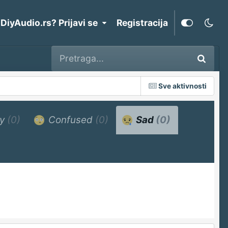
 DiyAudio.rs? Prijavi se
Registracija
Sve aktivnosti
ry
(0)
Confused
(0)
Sad
(0)