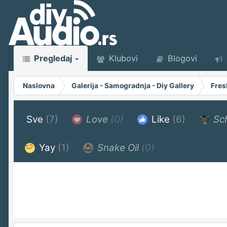
Pregledaj
Klubovi
Blogovi
Naslovna
Galerija - Samogradnja - Diy Gallery
Fres
Sve
(7)
Love
(0)
Like
(6)
Sc
Yay
(1)
Snake Oil
(0)