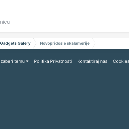
anicu
 Gadgets Galery
Novopridosle skalamerije
Izaberi temu
Politika Privatnosti
Kontaktiraj nas
Cookie