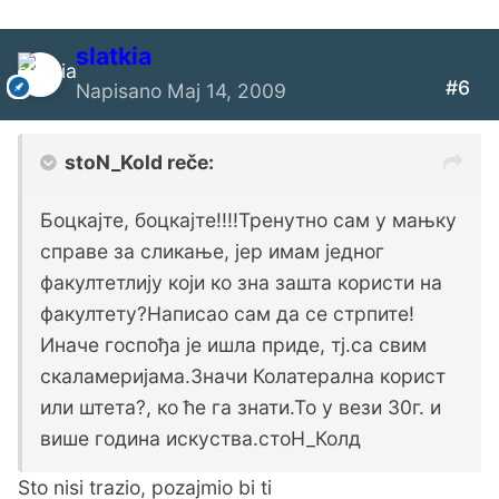
slatkia
#6
Napisano
Maj 14, 2009
stoN_Kold reče:
Боцкајте, боцкајте!!!!Тренутно сам у мањку
справе за сликање, јер имам једног
факултетлију који ко зна зашта користи на
факултету?Написао сам да се стрпите!
Иначе госпођа је ишла приде, тј.са свим
скаламеријама.Значи Колатерална корист
или штета?, ко ће га знати.То у вези 30г. и
више година искуства.стоН_Колд
Sto nisi trazio, pozajmio bi ti