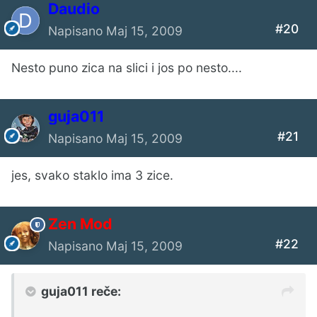
Daudio
#20
Napisano
Maj 15, 2009
Nesto puno zica na slici i jos po nesto....
guja011
#21
Napisano
Maj 15, 2009
jes, svako staklo ima 3 zice.
Zen Mod
#22
Napisano
Maj 15, 2009
guja011 reče: