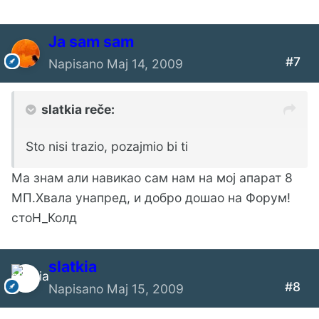
Ја sam sam
#7
Napisano
Maj 14, 2009
slatkia reče:
Sto nisi trazio, pozajmio bi ti
Ма знам али навикао сам нам на мој апарат 8
МП.Хвала унапред, и добро дошао на Форум!
стоН_Колд
slatkia
#8
Napisano
Maj 15, 2009