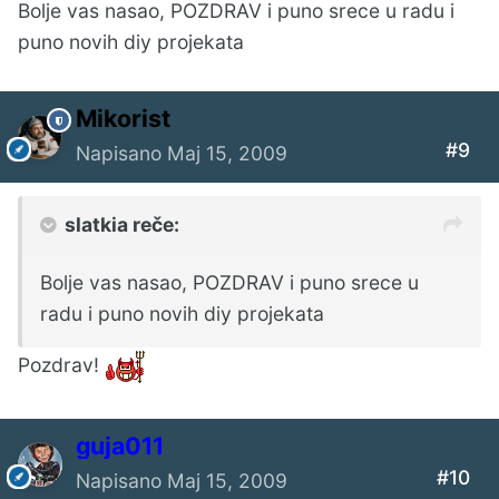
Bolje vas nasao, POZDRAV i puno srece u radu i
puno novih diy projekata
Mikorist
#9
Napisano
Maj 15, 2009
slatkia reče:
Bolje vas nasao, POZDRAV i puno srece u
radu i puno novih diy projekata
Pozdrav!
guja011
#10
Napisano
Maj 15, 2009