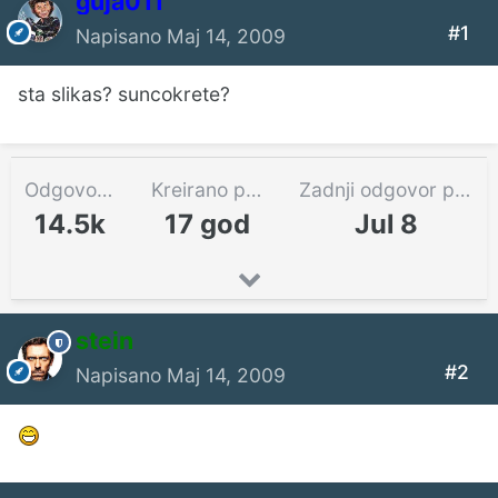
guja011
#1
Napisano
Maj 14, 2009
sta slikas? suncokrete?
Odgovora
Kreirano pre
Zadnji odgovor pre
14.5k
17 god
Jul 8
stein
#2
Napisano
Maj 14, 2009