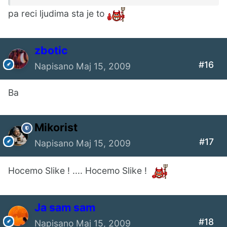
pa reci ljudima sta je to
zbotic
#16
Napisano
Maj 15, 2009
Ba
Mikorist
#17
Napisano
Maj 15, 2009
Hocemo Slike ! .... Hocemo Slike !
Ја sam sam
#18
Napisano
Maj 15, 2009