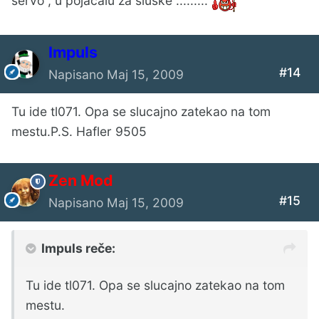
servo , u pojacalu za sluske .........
Impuls
#14
Napisano
Maj 15, 2009
Tu ide tl071. Opa se slucajno zatekao na tom
mestu.P.S. Hafler 9505
Zen Mod
#15
Napisano
Maj 15, 2009
Impuls reče:
Tu ide tl071. Opa se slucajno zatekao na tom
mestu.