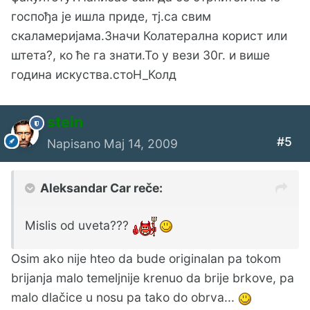
госпођа је ишла приде, тј.са свим
скаламеријама.Значи Колатерална корист или
штета?, ко ће га знати.То у вези 30г. и више
година искуства.стоН_Колд
stein
#5
Napisano
Maj 14, 2009
Aleksandar Car reče:
Mislis od uveta???
Osim ako nije hteo da bude originalan pa tokom
brijanja malo temeljnije krenuo da brije brkove, pa
malo dlačice u nosu pa tako do obrva...