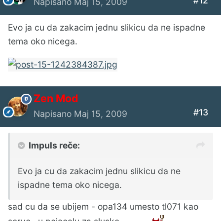
#12
Napisano
Maj 15, 2009
Evo ja cu da zakacim jednu slikicu da ne ispadne
tema oko nicega.
Zen Mod
#13
Napisano
Maj 15, 2009
Impuls reče:
Evo ja cu da zakacim jednu slikicu da ne
ispadne tema oko nicega.
sad cu da se ubijem - opa134 umesto tl071 kao