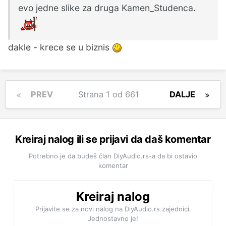
evo jedne slike za druga Kamen_Studenca.
dakle - krece se u biznis
PREV
Strana 1 od 661
DALJE
Kreiraj nalog ili se prijavi da daš komentar
Potrebno je da budeš član DiyAudio.rs-a da bi ostavio
komentar
Kreiraj nalog
Prijavite se za novi nalog na DiyAudio.rs zajednici.
Jednostavno je!