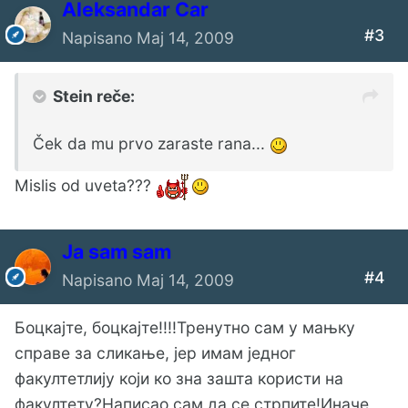
Aleksandar Car
#3
Napisano
Maj 14, 2009
Stein reče:
Ček da mu prvo zaraste rana...
Mislis od uveta???
Ја sam sam
#4
Napisano
Maj 14, 2009
Боцкајте, боцкајте!!!!Тренутно сам у мањку
справе за сликање, јер имам једног
факултетлију који ко зна зашта користи на
факултету?Написао сам да се стрпите!Иначе