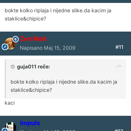
bokte kolko riplaja i nijedne slike.da kacim ja
staklice&chipice?
Zen Mod
#11
Napisano
Maj 15, 2009
guja011 reče:
bokte kolko riplaja i nijedne slike.da kacim ja
staklice&chipice?
kaci
Impuls