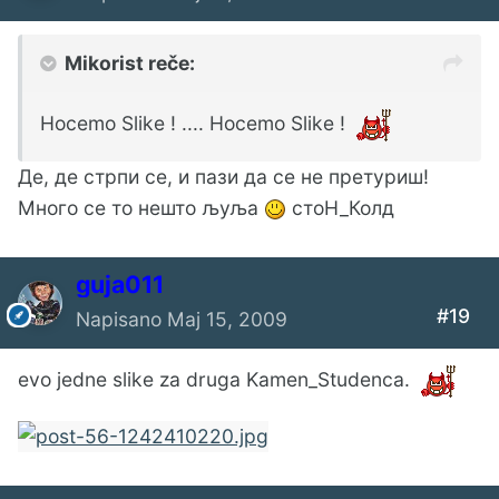
Mikorist reče:
Hocemo Slike ! .... Hocemo Slike !
Де, де стрпи се, и пази да се не претуриш!
Много се то нешто љуља
стоН_Колд
guja011
#19
Napisano
Maj 15, 2009
evo jedne slike za druga Kamen_Studenca.