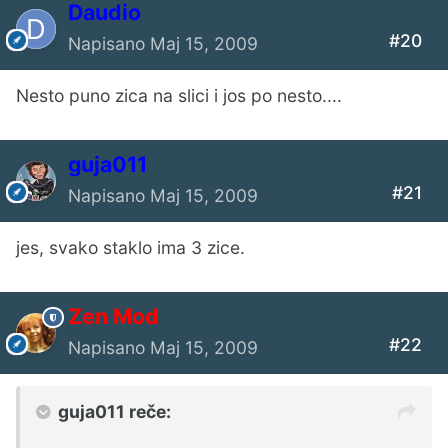
Daudio
#20
Napisano
Maj 15, 2009
Nesto puno zica na slici i jos po nesto....
guja011
#21
Napisano
Maj 15, 2009
jes, svako staklo ima 3 zice.
Zen Mod
#22
Napisano
Maj 15, 2009
guja011 reče: