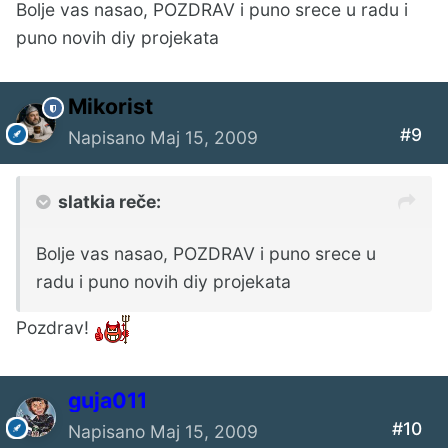
Bolje vas nasao, POZDRAV i puno srece u radu i
puno novih diy projekata
Mikorist
#9
Napisano
Maj 15, 2009
slatkia reče:
Bolje vas nasao, POZDRAV i puno srece u
radu i puno novih diy projekata
Pozdrav!
guja011
#10
Napisano
Maj 15, 2009