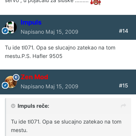
servo , u pojacalu za sluske .........
Impuls
#14
Napisano
Maj 15, 2009
Tu ide tl071. Opa se slucajno zatekao na tom
mestu.P.S. Hafler 9505
Zen Mod
#15
Napisano
Maj 15, 2009
Impuls reče:
Tu ide tl071. Opa se slucajno zatekao na tom
mestu.