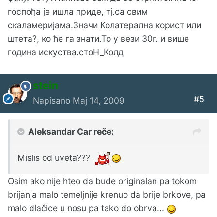
госпођа је ишла приде, тј.са свим
скаламеријама.Значи Колатерална корист или
штета?, ко ће га знати.То у вези 30г. и више
година искуства.стоН_Колд
stein
#5
Napisano
Maj 14, 2009
Aleksandar Car reče:
Mislis od uveta???
Osim ako nije hteo da bude originalan pa tokom
brijanja malo temeljnije krenuo da brije brkove, pa
malo dlačice u nosu pa tako do obrva...