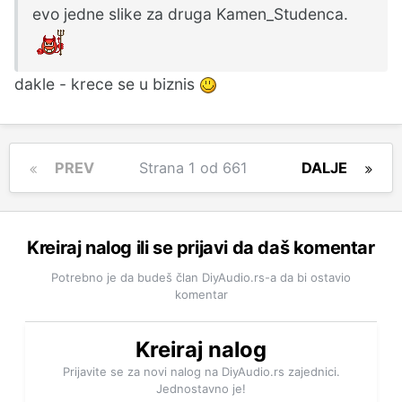
evo jedne slike za druga Kamen_Studenca.
dakle - krece se u biznis
PREV
Strana 1 od 661
DALJE
Kreiraj nalog ili se prijavi da daš komentar
Potrebno je da budeš član DiyAudio.rs-a da bi ostavio
komentar
Kreiraj nalog
Prijavite se za novi nalog na DiyAudio.rs zajednici.
Jednostavno je!