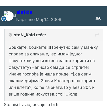
slatkia
#6
Napisano
Maj 14, 2009
stoN_Kold reče:
Боцкајте, боцкајте!!!!Тренутно сам у мањку
справе за сликање, јер имам једног
факултетлију који ко зна зашта користи на
факултету?Написао сам да се стрпите!
Иначе госпођа је ишла приде, тј.са свим
скаламеријама.Значи Колатерална корист
или штета?, ко ће га знати.То у вези 30г. и
више година искуства.стоН_Колд
Sto nisi trazio, pozajmio bi ti