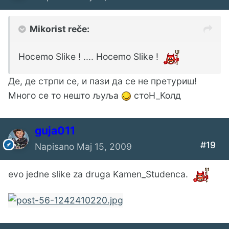
Mikorist reče:
Hocemo Slike ! .... Hocemo Slike !
Де, де стрпи се, и пази да се не претуриш!
Много се то нешто љуља
стоН_Колд
guja011
#19
Napisano
Maj 15, 2009
evo jedne slike za druga Kamen_Studenca.