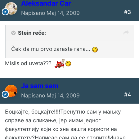
Aleksandar Car
#3
Napisano
Maj 14, 2009
Stein reče:
Ček da mu prvo zaraste rana...
Mislis od uveta???
Ја sam sam
#4
Napisano
Maj 14, 2009
Боцкајте, боцкајте!!!!Тренутно сам у мањку
справе за сликање, јер имам једног
факултетлију који ко зна зашта користи на
факултету?Написао сам да се стрпите!Иначе