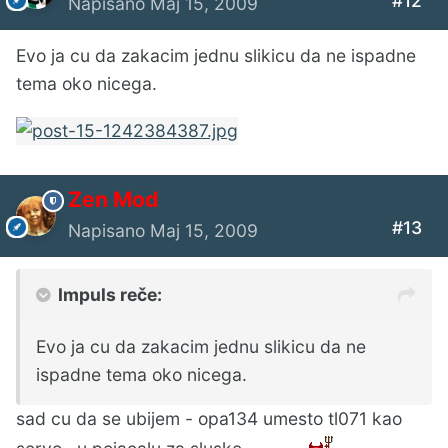
#12
Napisano
Maj 15, 2009
Evo ja cu da zakacim jednu slikicu da ne ispadne
tema oko nicega.
Zen Mod
#13
Napisano
Maj 15, 2009
Impuls reče:
Evo ja cu da zakacim jednu slikicu da ne
ispadne tema oko nicega.
sad cu da se ubijem - opa134 umesto tl071 kao