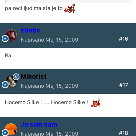
pa reci ljudima sta je to
zbotic
#16
Napisano
Maj 15, 2009
Ba
Mikorist
#17
Napisano
Maj 15, 2009
Hocemo Slike ! .... Hocemo Slike !
Ја sam sam
#18
Napisano
Maj 15, 2009