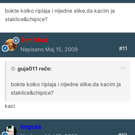
bokte kolko riplaja i nijedne slike.da kacim ja
staklice&chipice?
Zen Mod
#11
Napisano
Maj 15, 2009
guja011 reče:
bokte kolko riplaja i nijedne slike.da kacim ja
staklice&chipice?
kaci
Impuls