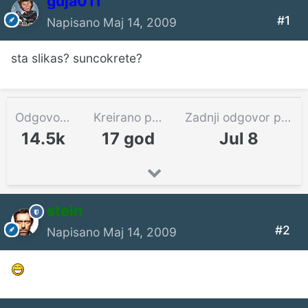
guja011
#1
Napisano
Maj 14, 2009
sta slikas? suncokrete?
Odgovora
Kreirano pre
Zadnji odgovor pre
14.5k
17 god
Jul 8
stein
#2
Napisano
Maj 14, 2009