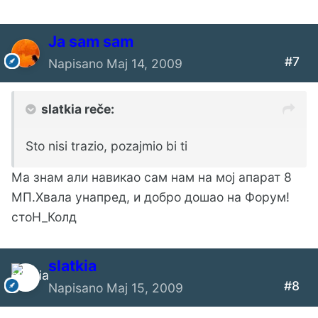
Ја sam sam
#7
Napisano
Maj 14, 2009
slatkia reče:
Sto nisi trazio, pozajmio bi ti
Ма знам али навикао сам нам на мој апарат 8
МП.Хвала унапред, и добро дошао на Форум!
стоН_Колд
slatkia
#8
Napisano
Maj 15, 2009