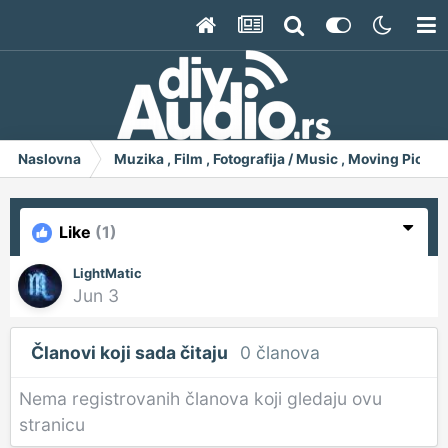
Naslovna
Muzika , Film , Fotografija / Music , Moving Pict
Like
(1)
LightMatic
Jun 3
Članovi koji sada čitaju
0 članova
Nema registrovanih članova koji gledaju ovu
stranicu