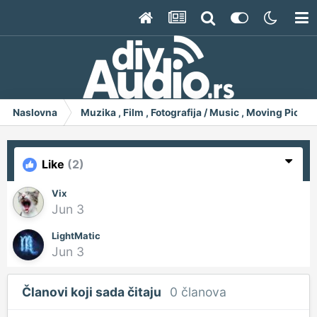
Naslovna
Muzika , Film , Fotografija / Music , Moving Pict
Like
(2)
Vix
Jun 3
LightMatic
Jun 3
Članovi koji sada čitaju
0 članova