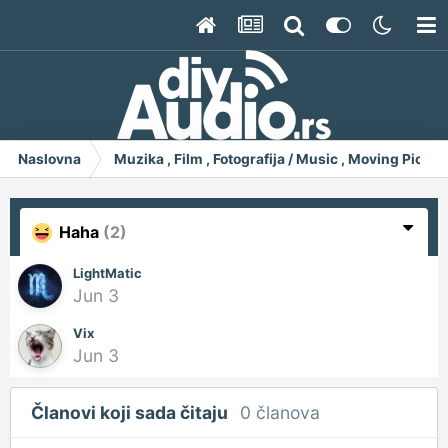
Naslovna
Muzika , Film , Fotografija / Music , Moving Pict
Haha
(2)
LightMatic
Jun 3
Vix
Jun 3
Članovi koji sada čitaju
0 članova