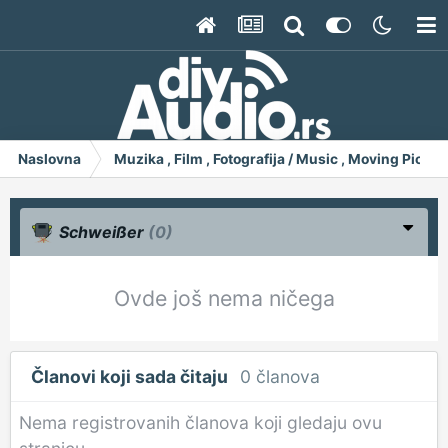
Naslovna
Muzika , Film , Fotografija / Music , Moving Pict
Schweißer
(0)
Ovde još nema ničega
Članovi koji sada čitaju
0 članova
Nema registrovanih članova koji gledaju ovu