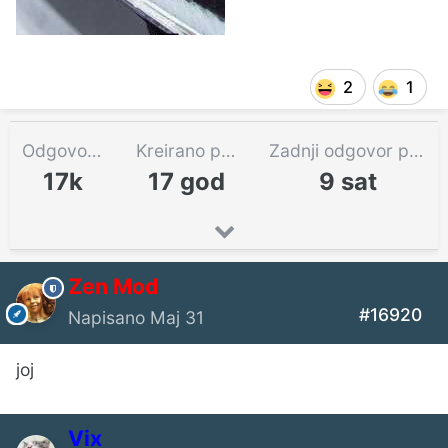
2
1
Odgovora
Kreirano pre
Zadnji odgovor pre
17k
17 god
9 sat
Zen Mod
#16920
Napisano
Maj 31
joj
Vix