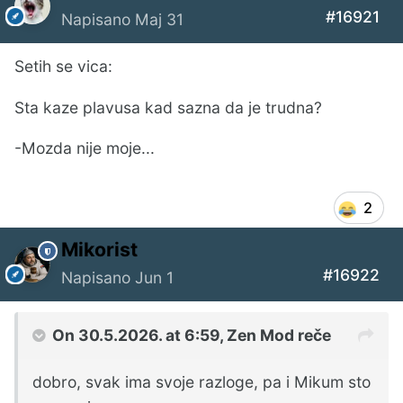
#16921
Napisano
Maj 31
Setih se vica:
Sta kaze plavusa kad sazna da je trudna?
-Mozda nije moje...
2
Mikorist
#16922
Napisano
Jun 1
On 30.5.2026. at 6:59,
Zen Mod
reče
dobro, svak ima svoje razloge, pa i Mikum sto