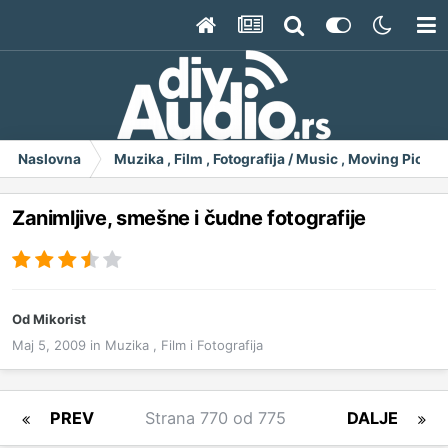
Naslovna
Muzika , Film , Fotografija / Music , Moving Pict
Zanimljive, smešne i čudne fotografije
Od
Mikorist
Maj 5, 2009
in
Muzika , Film i Fotografija
PREV
Strana 770 od 775
DALJE