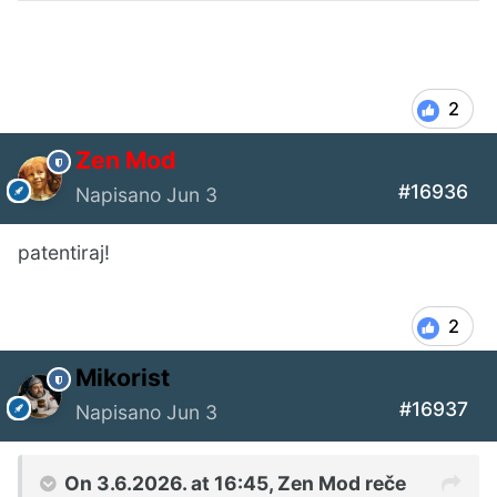
2
Zen Mod
#16936
Napisano
Jun 3
patentiraj!
2
Mikorist
#16937
Napisano
Jun 3
On 3.6.2026. at 16:45,
Zen Mod
reče