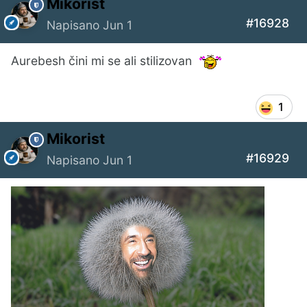
Mikorist
#16928
Napisano
Jun 1
Aurebesh čini mi se ali stilizovan
1
Mikorist
#16929
Napisano
Jun 1