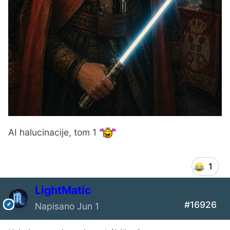
AI halucinacije, tom 1
1
LightMatic
#16926
Napisano
Jun 1