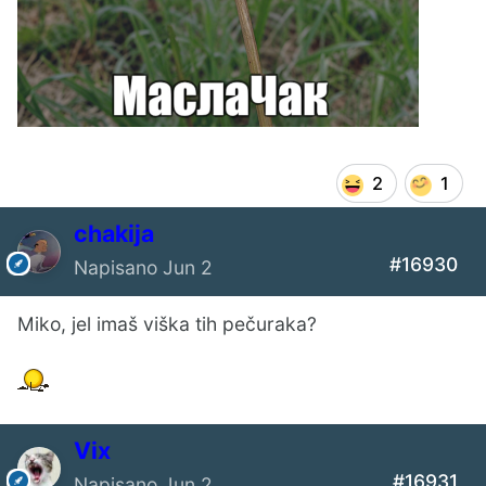
2
1
chakija
#16930
Napisano
Jun 2
Miko, jel imaš viška tih pečuraka?
Vix
#16931
Napisano
Jun 2