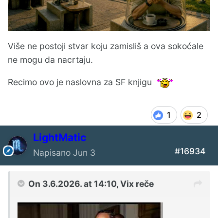
Više ne postoji stvar koju zamisliš a ova sokoćale
ne mogu da nacrtaju.
Recimo ovo je naslovna za SF knjigu
1
2
LightMatic
#16934
Napisano
Jun 3
On 3.6.2026. at 14:10,
Vix
reče