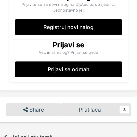
Prijavite se za novi nalog na DiyAudio.rs zajednici.
Jednostavno je!
Registruj novi nalog
Prijavi se
Već imaš nalog? Prijavi se ovde
Prijavi se odmah
Share
Pratilaca
8