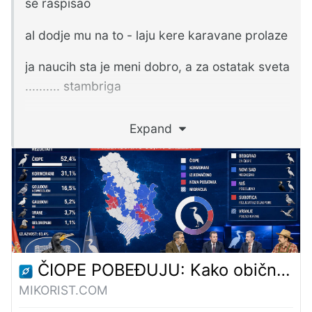
se raspisao
al dodje mu na to - laju kere karavane prolaze
ja naucih sta je meni dobro, a za ostatak sveta
.......... stambriga
podelim iskustvo kad god mogu ene da bi
Expand
nekom koristilo, al brige odavno nemam
ČIOPE POBEĐUJU: Kako obična objava o pticama postane izborna noć na srpskom internetu – Mikorist
MIKORIST.COM