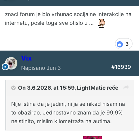
znaci forum je bio vrhunac socijalne interakcije na
internetu, posle toga sve otislo u ...
3
Vix
#16939
Napisano
Jun 3
On 3.6.2026. at 15:59,
LightMatic
reče
Nije istina da je jedini, ni ja se nikad nisam na
to obazirao. Jednostavno znam da je 99,9%
neistinito, mislim kilometraža na autima.