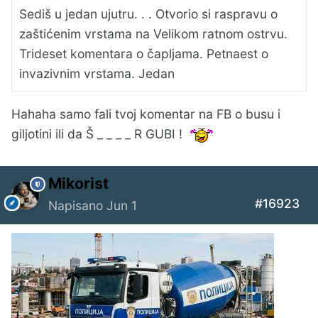
Sediš u jedan ujutru. . . Otvorio si raspravu o
zaštićenim vrstama na Velikom ratnom ostrvu.
Trideset komentara o čapljama. Petnaest o
invazivnim vrstama. Jedan
Hahaha samo fali tvoj komentar na FB o busu i
giljotini ili da Š _ _ _ _ R GUBI !
Mikorist
#16923
Napisano
Jun 1