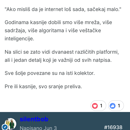
"Ako misliš da je internet loš sada, sačekaj malo."
Godinama kasnije dobili smo više mreža, više
sadržaja, više algoritama i više veštačke
inteligencije.
Na slici se zato vidi dvanaest različitih platformi,
ali i jedan detalj koji je važniji od svih natpisa.
Sve šolje povezane su na isti kolektor.
Pre ili kasnije, svo sranje preliva.
1
1
silentbob
#16938
Napisano
Jun 3