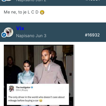
Me ne, to je L C D
Vix
#16932
Napisano
Jun 3