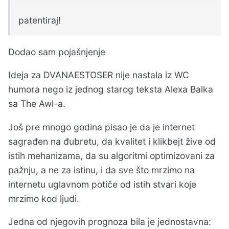
patentiraj!
Dodao sam pojašnjenje
Ideja za DVANAESTOSER nije nastala iz WC
humora nego iz jednog starog teksta Alexa Balka
sa The Awl-a.
Još pre mnogo godina pisao je da je internet
sagrađen na đubretu, da kvalitet i klikbejt žive od
istih mehanizama, da su algoritmi optimizovani za
pažnju, a ne za istinu, i da sve što mrzimo na
internetu uglavnom potiče od istih stvari koje
mrzimo kod ljudi.
Jedna od njegovih prognoza bila je jednostavna: