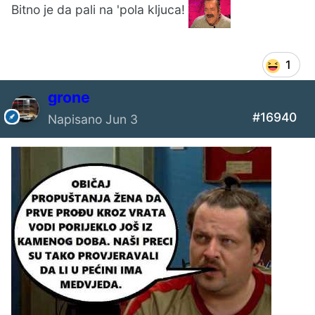
Bitno je da pali na 'pola kljuca!
1
grone
#16940
Napisano
Jun 3