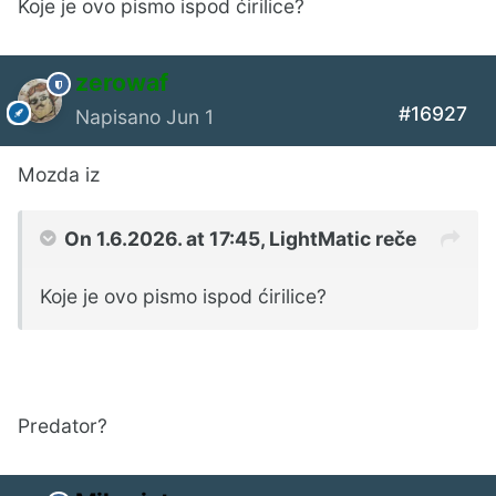
Koje je ovo pismo ispod ćirilice?
zerowaf
#16927
Napisano
Jun 1
Mozda iz
On 1.6.2026. at 17:45,
LightMatic
reče
Koje je ovo pismo ispod ćirilice?
Predator?