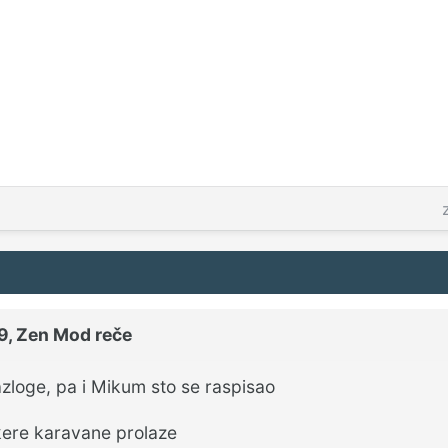
9,
Zen Mod
reče
zloge, pa i Mikum sto se raspisao
 kere karavane prolaze