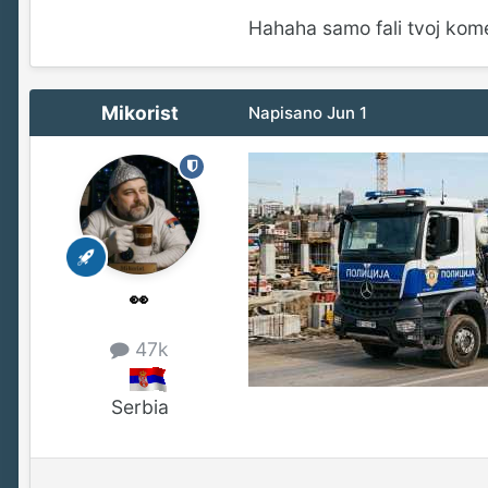
Hahaha samo fali tvoj koment
Mikorist
Napisano
Jun 1
👀
47k
Serbia