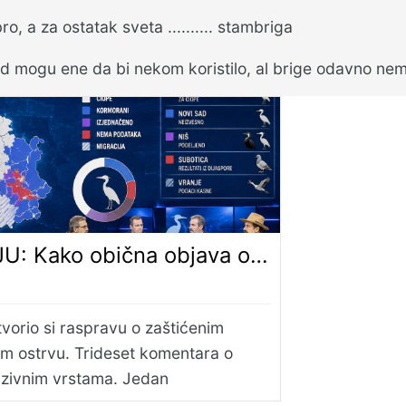
o, a za ostatak sveta .......... stambriga
d mogu ene da bi nekom koristilo, al brige odavno n
ticama postane izborna noć na srpskom internetu – Mikorist
Otvorio si raspravu o zaštićenim
m ostrvu. Trideset komentara o
azivnim vrstama. Jedan