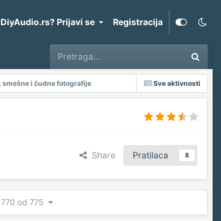
 DiyAudio.rs? Prijavi se
Registracija
, smešne i čudne fotografije
Sve aktivnosti
Share
Pratilaca
8
a 770 od 775