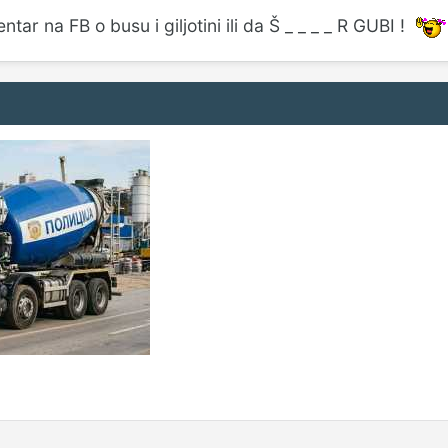
ar na FB o busu i giljotini ili da Š _ _ _ _ R GUBI !