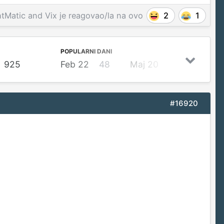
htMatic
and
Vix
je reagovao/la na ovo
2
1
POPULARNI DANI
925
Feb 22
48
Maj 20
40
Jan 1
#16920