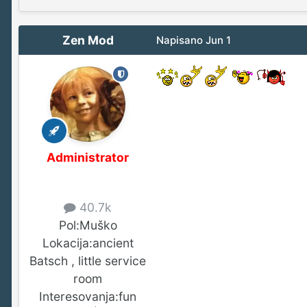
Zen Mod
Napisano
Jun 1
Administrator
40.7k
Pol:
Muško
Lokacija:
ancient
Batsch , little service
room
Interesovanja:
fun