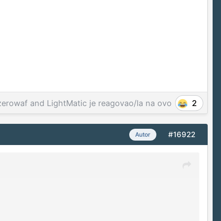
zerowaf
and
LightMatic
je reagovao/la na ovo
2
#16922
Autor