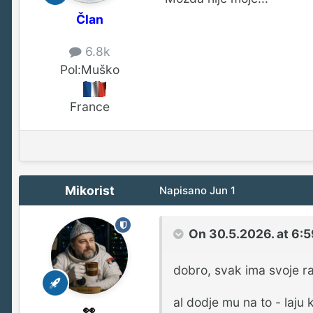
Član
6.8k
Pol:
Muško
France
Mikorist
Napisano
Jun 1
On 30.5.2026. at 6:5
dobro, svak ima svoje ra
al dodje mu na to - laju
👀