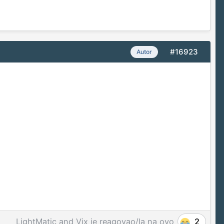
#16923
Autor
LightMatic
and
Vix
je reagovao/la na ovo
2