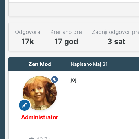
Odgovora
Kreirano pre
Zadnji odgovor pr
17k
17 god
3 sat
Zen Mod
Napisano
Maj 31
joj
Administrator