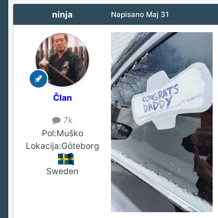
ninja
Napisano
Maj 31
Član
7k
Pol:
Muško
Lokacija:
Göteborg
Sweden