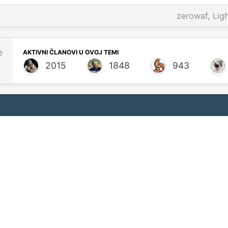
zerowaf
,
Lig
e
AKTIVNI ČLANOVI U OVOJ TEMI
2015
1848
943