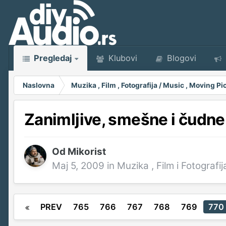
Pregledaj
Klubovi
Blogovi
Naslovna
Muzika , Film , Fotografija / Music , Moving 
Zanimljive, smešne i čudne 
Od
Mikorist
Maj 5, 2009
in
Muzika , Film i Fotografij
PREV
765
766
767
768
769
770