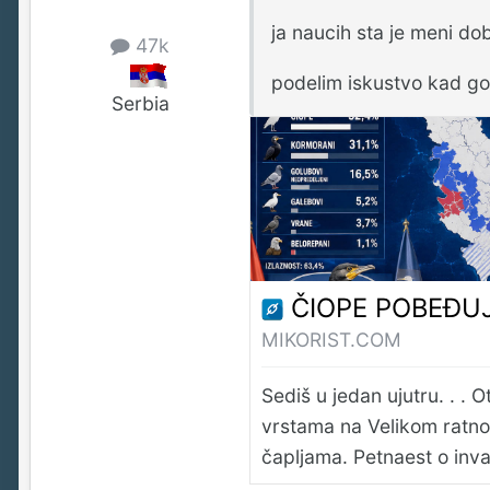
ja naucih sta je meni dobr
47k
podelim iskustvo kad go
Serbia
ČIOPE POBEĐUJU: Kako obična objava o p
MIKORIST.COM
Sediš u jedan ujutru. . . 
vrstama na Velikom ratno
čapljama. Petnaest o inv