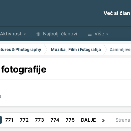
Već si član
Aktivnost
Najbolji članovi
Više
Pictures & Photography
Muzika , Film i Fotografija
Zanimljive
fotografije
a
771
772
773
774
775
DALJE
Stran