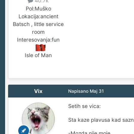
40.7k
Pol:
Muško
Lokacija:
ancient
Batsch , little service
room
Interesovanja:
fun
Isle of Man
Vix
Napisano
Maj 31
Setih se vica:
Sta kaze plavusa kad sazn
-Mozda nije moje...