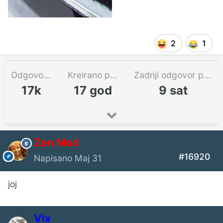
2
1
Odgovora
Kreirano pre
Zadnji odgovor pre
17k
17 god
9 sat
Zen Mod
#16920
Napisano
Maj 31
joj
Vix