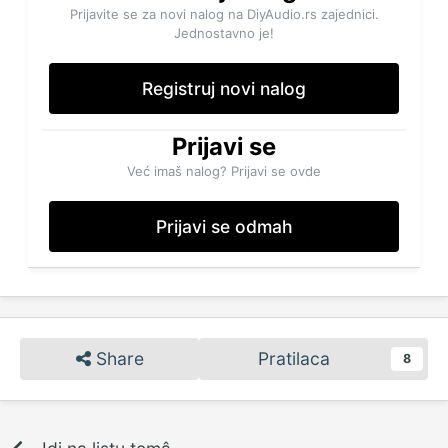
Prijavite se za novi nalog na DiyAudio.rs zajednici.
Jednostavno je!
Registruj novi nalog
Prijavi se
Već imaš nalog? Prijavi se ovde
Prijavi se odmah
Share
Pratilaca
8