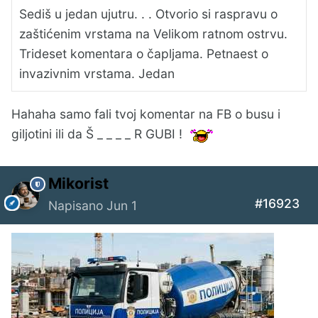
Sediš u jedan ujutru. . . Otvorio si raspravu o
zaštićenim vrstama na Velikom ratnom ostrvu.
Trideset komentara o čapljama. Petnaest o
invazivnim vrstama. Jedan
Hahaha samo fali tvoj komentar na FB o busu i
giljotini ili da Š _ _ _ _ R GUBI !
Mikorist
#16923
Napisano
Jun 1