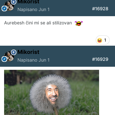
Mikorist
#16928
Napisano
Jun 1
Aurebesh čini mi se ali stilizovan
1
Mikorist
#16929
Napisano
Jun 1