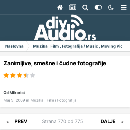
Naslovna
Muzika , Film , Fotografija / Music , Moving Pict
Zanimljive, smešne i čudne fotografije
Od
Mikorist
Maj 5, 2009
in
Muzika , Film i Fotografija
PREV
Strana 770 od 775
DALJE