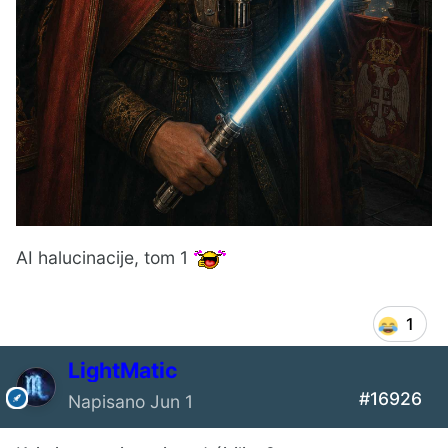
AI halucinacije, tom 1
1
LightMatic
#16926
Napisano
Jun 1