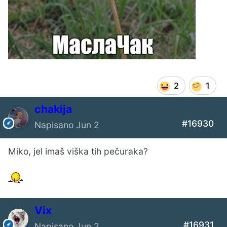
2
1
chakija
#16930
Napisano
Jun 2
Miko, jel imaš viška tih pečuraka?
Vix
#16931
Napisano
Jun 2