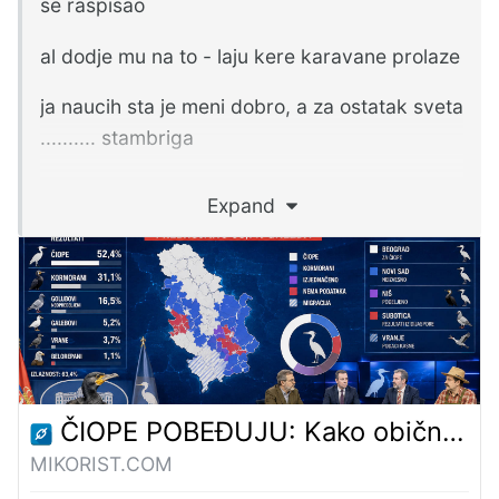
se raspisao
al dodje mu na to - laju kere karavane prolaze
ja naucih sta je meni dobro, a za ostatak sveta
.......... stambriga
podelim iskustvo kad god mogu ene da bi
Expand
nekom koristilo, al brige odavno nemam
ČIOPE POBEĐUJU: Kako obična objava o pticama postane izborna noć na srpskom internetu – Mikorist
MIKORIST.COM