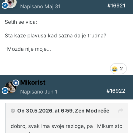
#16921
Napisano
Maj 31
Setih se vica:
Sta kaze plavusa kad sazna da je trudna?
-Mozda nije moje...
2
Mikorist
#16922
Napisano
Jun 1
On 30.5.2026. at 6:59,
Zen Mod
reče
dobro, svak ima svoje razloge, pa i Mikum sto