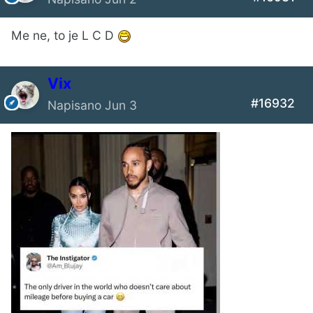
Me ne, to je L C D
Vix
#16932
Napisano
Jun 3