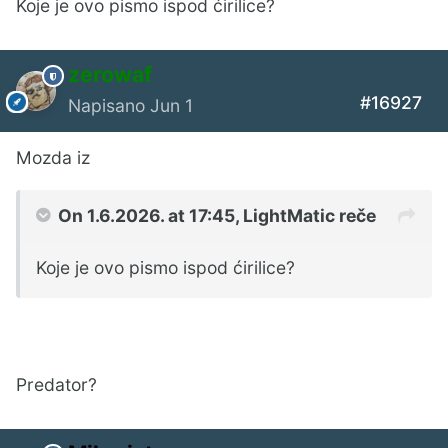
Koje je ovo pismo ispod ćirilice?
zerowaf
#16927
Napisano
Jun 1
Mozda iz
On 1.6.2026. at 17:45,
LightMatic
reče
Koje je ovo pismo ispod ćirilice?
Predator?