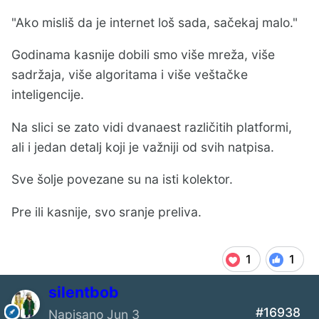
"Ako misliš da je internet loš sada, sačekaj malo."
Godinama kasnije dobili smo više mreža, više
sadržaja, više algoritama i više veštačke
inteligencije.
Na slici se zato vidi dvanaest različitih platformi,
ali i jedan detalj koji je važniji od svih natpisa.
Sve šolje povezane su na isti kolektor.
Pre ili kasnije, svo sranje preliva.
1
1
silentbob
#16938
Napisano
Jun 3