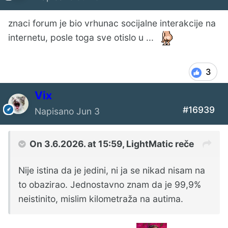
znaci forum je bio vrhunac socijalne interakcije na
internetu, posle toga sve otislo u ...
3
Vix
#16939
Napisano
Jun 3
On 3.6.2026. at 15:59,
LightMatic
reče
Nije istina da je jedini, ni ja se nikad nisam na
to obazirao. Jednostavno znam da je 99,9%
neistinito, mislim kilometraža na autima.