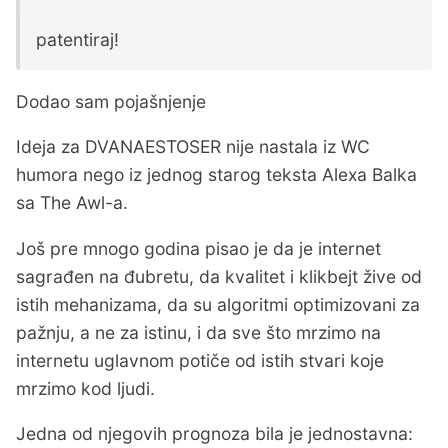
patentiraj!
Dodao sam pojašnjenje
Ideja za DVANAESTOSER nije nastala iz WC
humora nego iz jednog starog teksta Alexa Balka
sa The Awl-a.
Još pre mnogo godina pisao je da je internet
sagrađen na đubretu, da kvalitet i klikbejt žive od
istih mehanizama, da su algoritmi optimizovani za
pažnju, a ne za istinu, i da sve što mrzimo na
internetu uglavnom potiče od istih stvari koje
mrzimo kod ljudi.
Jedna od njegovih prognoza bila je jednostavna: