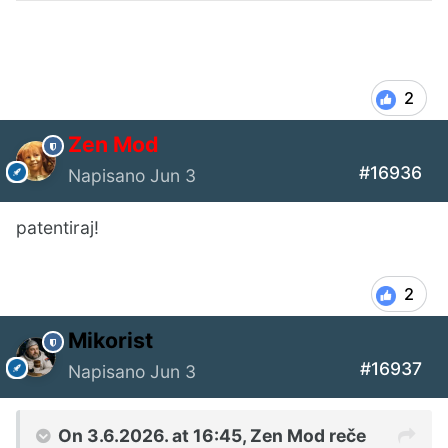
2
Zen Mod
#16936
Napisano
Jun 3
patentiraj!
2
Mikorist
#16937
Napisano
Jun 3
On 3.6.2026. at 16:45,
Zen Mod
reče