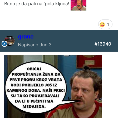
Bitno je da pali na 'pola kljuca!
1
grone
#16940
Napisano
Jun 3