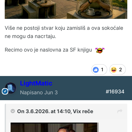
Više ne postoji stvar koju zamisliš a ova sokoćale
ne mogu da nacrtaju.
Recimo ovo je naslovna za SF knjigu
1
2
LightMatic
#16934
Napisano
Jun 3
On 3.6.2026. at 14:10,
Vix
reče