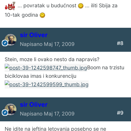
... povratak u budućnost
... iliti Sbija za
10-tak godina
sir Oliver
#8
Napisano
Maj 17, 2009
Stein, moze li ovako nesto da napravis?
Boom na trzistu
biciklovaa imas i konkurenciju
sir Oliver
#9
Napisano
Maj 17, 2009
Ne idite na jeftina letovanja posebno se ne