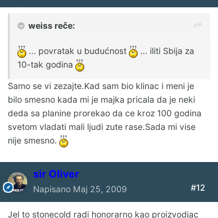
weiss reče:
... povratak u budućnost
... iliti Sbija za
10-tak godina
Samo se vi zezajte.Kad sam bio klinac i meni je
bilo smesno kada mi je majka pricala da je neki
deda sa planine prorekao da ce kroz 100 godina
svetom vladati mali ljudi zute rase.Sada mi vise
nije smesno.
sir Oliver
#12
Napisano
Maj 25, 2009
Jel to stonecold radi honorarno kao proizvodjac