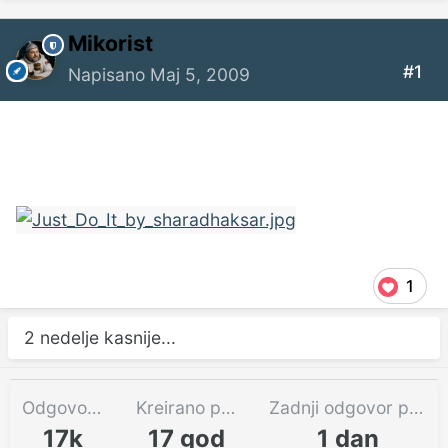
Mikorist
#1
Napisano
Maj 5, 2009
1
2 nedelje kasnije...
Odgovora
Kreirano pre
Zadnji odgovor pre
17k
17 god
1 dan