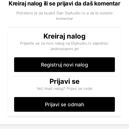
Kreiraj nalog ili se prijavi da daš komentar
Potrebno je da budeš član DiyAudio.rs-a da bi ostavio
komentar
Kreiraj nalog
Prijavite se za novi nalog na DiyAudio.rs zajednici.
Jednostavno je!
Registruj novi nalog
Prijavi se
Već imaš nalog? Prijavi se ovde
Prijavi se odmah