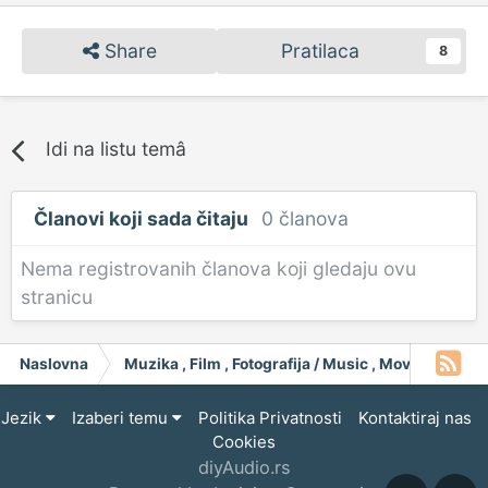
Share
Pratilaca
8
Idi na listu temâ
Članovi koji sada čitaju
0 članova
Nema registrovanih članova koji gledaju ovu
stranicu
Naslovna
Muzika , Film , Fotografija / Music , Moving Pict
Jezik
Izaberi temu
Politika Privatnosti
Kontaktiraj nas
Cookies
diyAudio.rs