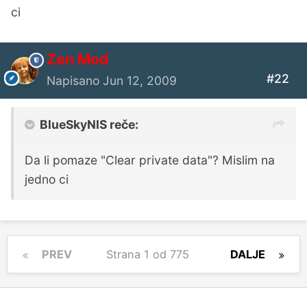
ci
Zen Mod
#22
Napisano
Jun 12, 2009
BlueSkyNIS reče:
Da li pomaze "Clear private data"? Mislim na
jedno ci
PREV
Strana 1 od 775
DALJE