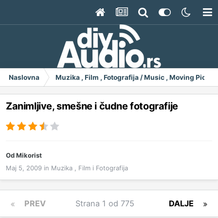
Naslovna
Muzika , Film , Fotografija / Music , Moving Pict
Zanimljive, smešne i čudne fotografije
Od
Mikorist
Maj 5, 2009
in
Muzika , Film i Fotografija
PREV
Strana 1 od 775
DALJE