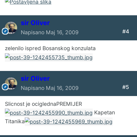
sir Oliver
#4
Napisano
Maj 16, 2009
zelenilo ispred Bosanskog konzulata
sir Oliver
#5
Napisano
Maj 16, 2009
Slicnost je ociglednaPREMIJER
Kapetan
Titanika