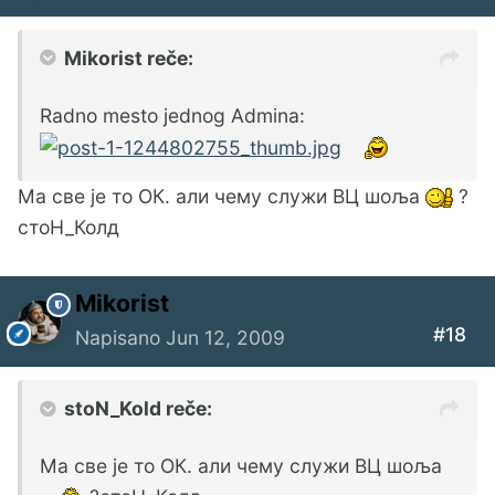
Mikorist reče:
Radno mesto jednog Admina:
Ма све је то ОК. али чему служи ВЦ шоља
?
стоН_Колд
Mikorist
#18
Napisano
Jun 12, 2009
stoN_Kold reče:
Ма све је то ОК. али чему служи ВЦ шоља