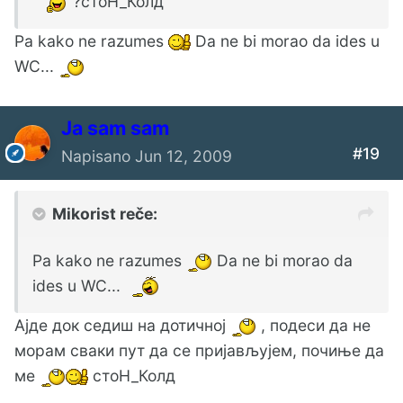
?стоН_Колд
Pa kako ne razumes
Da ne bi morao da ides u
WC...
Ја sam sam
#19
Napisano
Jun 12, 2009
Mikorist reče:
Pa kako ne razumes
Da ne bi morao da
ides u WC...
Ајде док седиш на дотичној
, подеси да не
морам сваки пут да се пријављујем, почиње да
ме
стоН_Колд