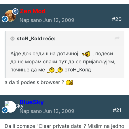
Zen Mod
#20
Napisano
Jun 12, 2009
stoN_Kold reče:
Ајде док седиш на дотичној
, подеси
да не морам сваки пут да се пријављујем,
почиње да ме
стоН_Колд
a da ti podesis browser ?
BlueSky
#21
Napisano
Jun 12, 2009
Da li pomaze "Clear private data"? Mislim na jedno