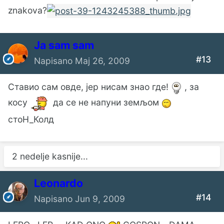
znakova?
Ја sam sam
#13
Napisano
Maj 26, 2009
Ставио сам овде, јер нисам знао где!
, за
косу
да се не напуни земљом
стоН_Колд
2 nedelje kasnije...
Leonardo
#14
Napisano
Jun 9, 2009