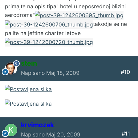
primajte na opis tipa" hotel u neposrednoj blizini
aerodroma"
takodje se ne
palite na jeftine charter letove
stein
#10
Napisano
Maj 18, 2009
krvimozak
#11
Napisano
Maj 20, 2009