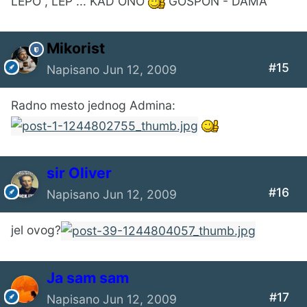
LEPO , LEP ... KAD ONO
GOSPON - DAMA
Mikorist
#15
Napisano
Jun 12, 2009
Radno mesto jednog Admina:
sir Oliver
#16
Napisano
Jun 12, 2009
jel ovog?
Ја sam sam
#17
Napisano
Jun 12, 2009