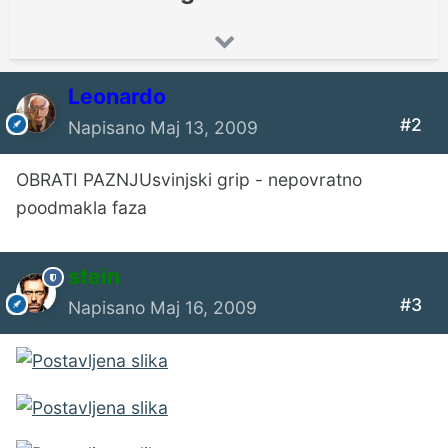
Leonardo
#2
Napisano
Maj 13, 2009
OBRATI PAZNJUsvinjski grip - nepovratno
poodmakla faza
stein
#3
Napisano
Maj 16, 2009