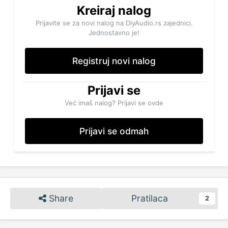
Kreiraj nalog
Prijavite se za novi nalog na DiyAudio.rs zajednici.
Jednostavno je!
Registruj novi nalog
Prijavi se
Već imaš nalog? Prijavi se ovde
Prijavi se odmah
Share
Pratilaca
2