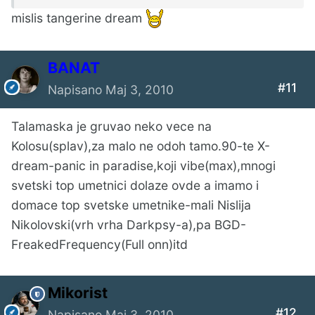
mislis tangerine dream
BANAT
#11
Napisano
Maj 3, 2010
Talamaska je gruvao neko vece na
Kolosu(splav),za malo ne odoh tamo.90-te X-
dream-panic in paradise,koji vibe(max),mnogi
svetski top umetnici dolaze ovde a imamo i
domace top svetske umetnike-mali Nislija
Nikolovski(vrh vrha Darkpsy-a),pa BGD-
FreakedFrequency(Full onn)itd
Mikorist
#12
Napisano
Maj 3, 2010