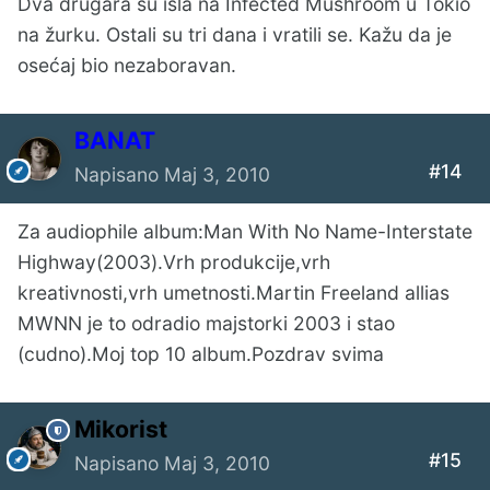
Dva drugara su išla na Infected Mushroom u Tokio
na žurku. Ostali su tri dana i vratili se. Kažu da je
osećaj bio nezaboravan.
BANAT
#14
Napisano
Maj 3, 2010
Za audiophile album:Man With No Name-Interstate
Highway(2003).Vrh produkcije,vrh
kreativnosti,vrh umetnosti.Martin Freeland allias
MWNN je to odradio majstorki 2003 i stao
(cudno).Moj top 10 album.Pozdrav svima
Mikorist
#15
Napisano
Maj 3, 2010