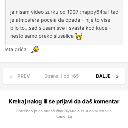
ja nisam video zurku od 1997 :happy64:a i tad
je atmosfera pocela da opada - nije to vise
bilo to...sad slusam sve i svasta kod kuce -
nesto samo preko slusalica
Ista priča
PREV
Strana 1 od 165
DALJE
Kreiraj nalog ili se prijavi da daš komentar
Potrebno je da budeš član DiyAudio.rs-a da bi ostavio
komentar