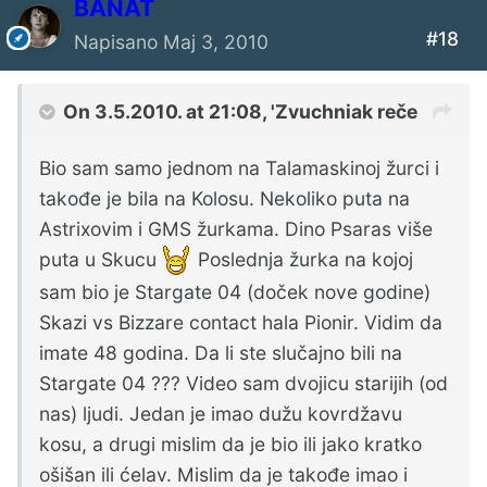
BANAT
#18
Napisano
Maj 3, 2010
On 3.5.2010. at 21:08, 'Zvuchniak reče
Bio sam samo jednom na Talamaskinoj žurci i
takođe je bila na Kolosu. Nekoliko puta na
Astrixovim i GMS žurkama. Dino Psaras više
puta u Skucu
Poslednja žurka na kojoj
sam bio je Stargate 04 (doček nove godine)
Skazi vs Bizzare contact hala Pionir. Vidim da
imate 48 godina. Da li ste slučajno bili na
Stargate 04 ??? Video sam dvojicu starijih (od
nas) ljudi. Jedan je imao dužu kovrdžavu
kosu, a drugi mislim da je bio ili jako kratko
ošišan ili ćelav. Mislim da je takođe imao i