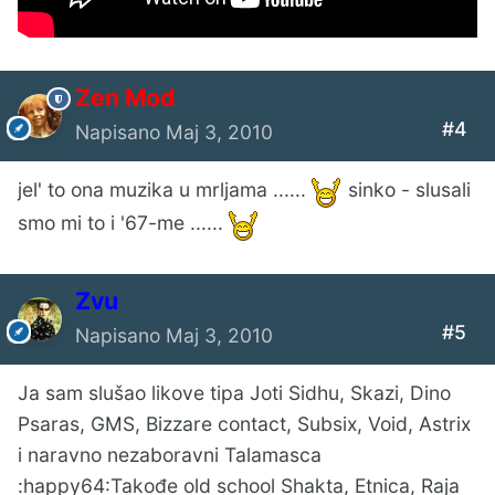
Zen Mod
#4
Napisano
Maj 3, 2010
jel' to ona muzika u mrljama ......
sinko - slusali
smo mi to i '67-me ......
Zvu
#5
Napisano
Maj 3, 2010
Ja sam slušao likove tipa Joti Sidhu, Skazi, Dino
Psaras, GMS, Bizzare contact, Subsix, Void, Astrix
i naravno nezaboravni Talamasca
:happy64:Takođe old school Shakta, Etnica, Raja