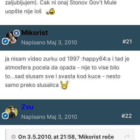
zaljubljujem). Čak ni onaj Stonov Gov't Mule
uopšte nije loš
Mikorist
#21
Napisano
Maj 3, 2010
ja nisam video zurku od 1997 :happy64:a i tad je
atmosfera pocela da opada - nije to vise bilo
to...sad slusam sve i svasta kod kuce - nesto
samo preko slusalica
Zvu
#22
Napisano
Maj 3, 2010
On 3.5.2010. at 21:58, 'Mikorist reče