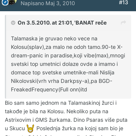
#13
Napisano
Maj 3, 2010
On 3.5.2010. at 21:01, 'BANAT reče
Talamaska je gruvao neko vece na
Kolosu(splav),za malo ne odoh tamo.90-te X-
dream-panic in paradise,koji vibe(max),mnogi
svetski top umetnici dolaze ovde a imamo i
domace top svetske umetnike-mali Nislija
Nikolovski(vrh vrha Darkpsy-a),pa BGD-
FreakedFrequency(Full onn)itd
Bio sam samo jednom na Talamaskinoj žurci i
takođe je bila na Kolosu. Nekoliko puta na
Astrixovim i GMS žurkama. Dino Psaras više puta
u Skucu
Poslednja žurka na kojoj sam bio je