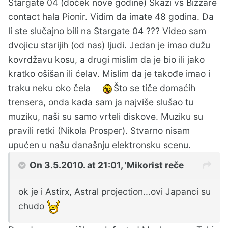
Stargate 04 (doček nove godine) Skazi vs Bizzare
contact hala Pionir. Vidim da imate 48 godina. Da
li ste slučajno bili na Stargate 04 ??? Video sam
dvojicu starijih (od nas) ljudi. Jedan je imao dužu
kovrdžavu kosu, a drugi mislim da je bio ili jako
kratko ošišan ili ćelav. Mislim da je takođe imao i
traku neku oko čela
Što se tiče domaćih
trensera, onda kada sam ja najviše slušao tu
muziku, naši su samo vrteli diskove. Muziku su
pravili retki (Nikola Prosper). Stvarno nisam
upućen u našu današnju elektronsku scenu.
On 3.5.2010. at 21:01, 'Mikorist reče
ok je i Astirx, Astral projection...ovi Japanci su
chudo