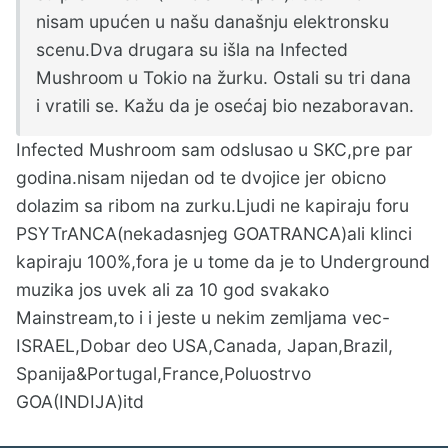
nisam upućen u našu današnju elektronsku
scenu.Dva drugara su išla na Infected
Mushroom u Tokio na žurku. Ostali su tri dana
i vratili se. Kažu da je osećaj bio nezaboravan.
Infected Mushroom sam odslusao u SKC,pre par
godina.nisam nijedan od te dvojice jer obicno
dolazim sa ribom na zurku.Ljudi ne kapiraju foru
PSYTrANCA(nekadasnjeg GOATRANCA)ali klinci
kapiraju 100%,fora je u tome da je to Underground
muzika jos uvek ali za 10 god svakako
Mainstream,to i i jeste u nekim zemljama vec-
ISRAEL,Dobar deo USA,Canada, Japan,Brazil,
Spanija&Portugal,France,Poluostrvo
GOA(INDIJA)itd