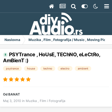
Naslovna
Muzika , Film , Fotografija / Music , Moving Pict
PSYTrance , HoUsE, TEChNO, eLeCtRo,
AmBienT :)
psytrance
house
techno
electro
ambient
Od
BANAT
Maj 3, 2010
in
Muzika , Film i Fotografija