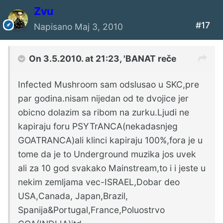
Zvu
#17
Napisano
Maj 3, 2010
On 3.5.2010. at 21:23, 'BANAT reče
Infected Mushroom sam odslusao u SKC,pre
par godina.nisam nijedan od te dvojice jer
obicno dolazim sa ribom na zurku.Ljudi ne
kapiraju foru PSYTrANCA(nekadasnjeg
GOATRANCA)ali klinci kapiraju 100%,fora je u
tome da je to Underground muzika jos uvek
ali za 10 god svakako Mainstream,to i i jeste u
nekim zemljama vec-ISRAEL,Dobar deo
USA,Canada, Japan,Brazil,
Spanija&Portugal,France,Poluostrvo