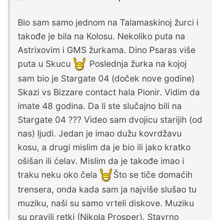
Bio sam samo jednom na Talamaskinoj žurci i
takođe je bila na Kolosu. Nekoliko puta na
Astrixovim i GMS žurkama. Dino Psaras više
puta u Skucu
Poslednja žurka na kojoj
sam bio je Stargate 04 (doček nove godine)
Skazi vs Bizzare contact hala Pionir. Vidim da
imate 48 godina. Da li ste slučajno bili na
Stargate 04 ??? Video sam dvojicu starijih (od
nas) ljudi. Jedan je imao dužu kovrdžavu
kosu, a drugi mislim da je bio ili jako kratko
ošišan ili ćelav. Mislim da je takođe imao i
traku neku oko čela
Što se tiče domaćih
trensera, onda kada sam ja najviše slušao tu
muziku, naši su samo vrteli diskove. Muziku
su pravili retki (Nikola Prosper). Stavrno