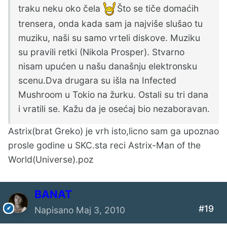
traku neku oko čela
Što se tiče domaćih
trensera, onda kada sam ja najviše slušao tu
muziku, naši su samo vrteli diskove. Muziku
su pravili retki (Nikola Prosper). Stvarno
nisam upućen u našu današnju elektronsku
scenu.Dva drugara su išla na Infected
Mushroom u Tokio na žurku. Ostali su tri dana
i vratili se. Kažu da je osećaj bio nezaboravan.
Astrix(brat Greko) je vrh isto,licno sam ga upoznao
prosle godine u SKC.sta reci Astrix-Man of the
World(Universe).poz
BANAT
#19
Napisano
Maj 3, 2010