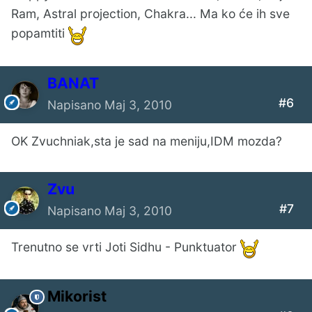
Ram, Astral projection, Chakra... Ma ko će ih sve
popamtiti
BANAT
#6
Napisano
Maj 3, 2010
OK Zvuchniak,sta je sad na meniju,IDM mozda?
Zvu
#7
Napisano
Maj 3, 2010
Trenutno se vrti Joti Sidhu - Punktuator
Mikorist