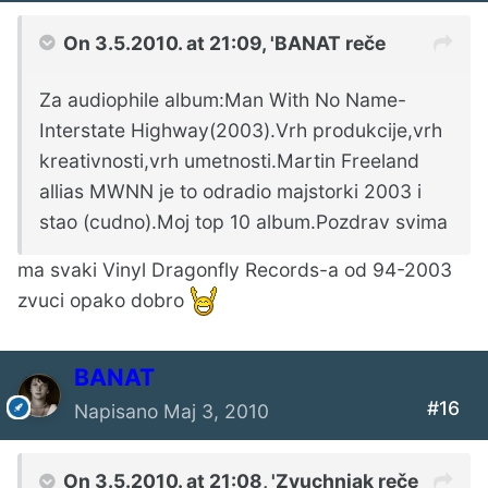
On 3.5.2010. at 21:09, 'BANAT reče
Za audiophile album:Man With No Name-
Interstate Highway(2003).Vrh produkcije,vrh
kreativnosti,vrh umetnosti.Martin Freeland
allias MWNN je to odradio majstorki 2003 i
stao (cudno).Moj top 10 album.Pozdrav svima
ma svaki Vinyl Dragonfly Records-a od 94-2003
zvuci opako dobro
BANAT
#16
Napisano
Maj 3, 2010
On 3.5.2010. at 21:08, 'Zvuchniak reče