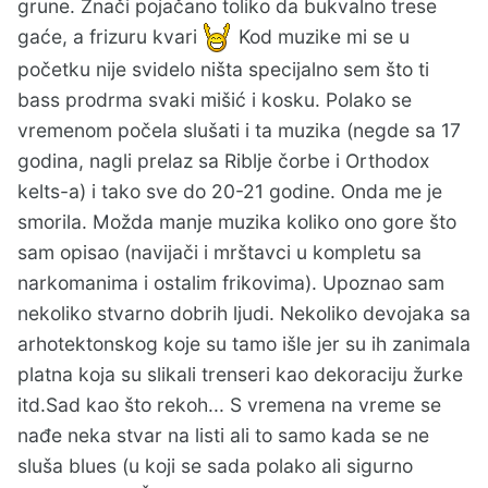
grune. Znači pojačano toliko da bukvalno trese
gaće, a frizuru kvari
Kod muzike mi se u
početku nije svidelo ništa specijalno sem što ti
bass prodrma svaki mišić i kosku. Polako se
vremenom počela slušati i ta muzika (negde sa 17
godina, nagli prelaz sa Riblje čorbe i Orthodox
kelts-a) i tako sve do 20-21 godine. Onda me je
smorila. Možda manje muzika koliko ono gore što
sam opisao (navijači i mrštavci u kompletu sa
narkomanima i ostalim frikovima). Upoznao sam
nekoliko stvarno dobrih ljudi. Nekoliko devojaka sa
arhotektonskog koje su tamo išle jer su ih zanimala
platna koja su slikali trenseri kao dekoraciju žurke
itd.Sad kao što rekoh... S vremena na vreme se
nađe neka stvar na listi ali to samo kada se ne
sluša blues (u koji se sada polako ali sigurno