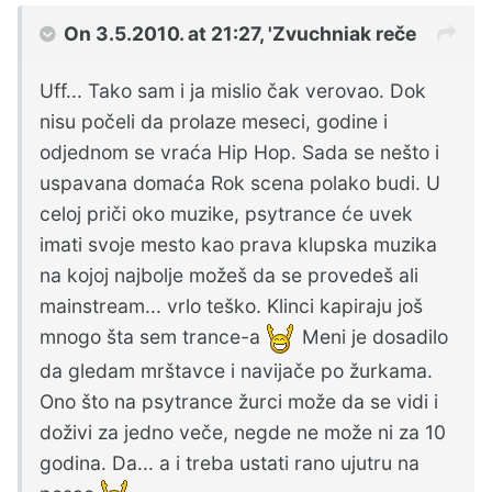
On 3.5.2010. at 21:27, 'Zvuchniak reče
Uff... Tako sam i ja mislio čak verovao. Dok
nisu počeli da prolaze meseci, godine i
odjednom se vraća Hip Hop. Sada se nešto i
uspavana domaća Rok scena polako budi. U
celoj priči oko muzike, psytrance će uvek
imati svoje mesto kao prava klupska muzika
na kojoj najbolje možeš da se provedeš ali
mainstream... vrlo teško. Klinci kapiraju još
mnogo šta sem trance-a
Meni je dosadilo
da gledam mrštavce i navijače po žurkama.
Ono što na psytrance žurci može da se vidi i
doživi za jedno veče, negde ne može ni za 10
godina. Da... a i treba ustati rano ujutru na