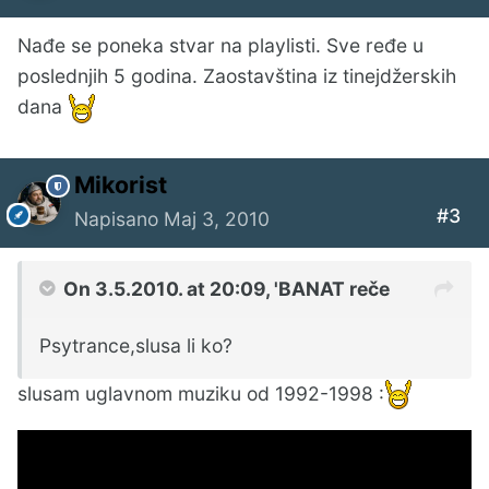
Nađe se poneka stvar na playlisti. Sve ređe u
poslednjih 5 godina. Zaostavština iz tinejdžerskih
dana
Mikorist
#3
Napisano
Maj 3, 2010
On 3.5.2010. at 20:09, 'BANAT reče
Psytrance,slusa li ko?
slusam uglavnom muziku od 1992-1998 :