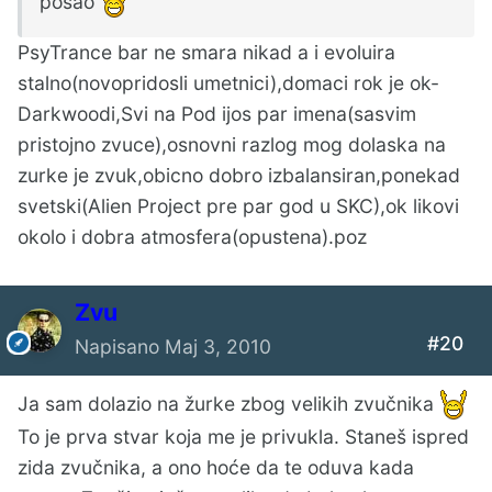
posao
PsyTrance bar ne smara nikad a i evoluira
stalno(novopridosli umetnici),domaci rok je ok-
Darkwoodi,Svi na Pod ijos par imena(sasvim
pristojno zvuce),osnovni razlog mog dolaska na
zurke je zvuk,obicno dobro izbalansiran,ponekad
svetski(Alien Project pre par god u SKC),ok likovi
okolo i dobra atmosfera(opustena).poz
Zvu
#20
Napisano
Maj 3, 2010
Ja sam dolazio na žurke zbog velikih zvučnika
To je prva stvar koja me je privukla. Staneš ispred
zida zvučnika, a ono hoće da te oduva kada