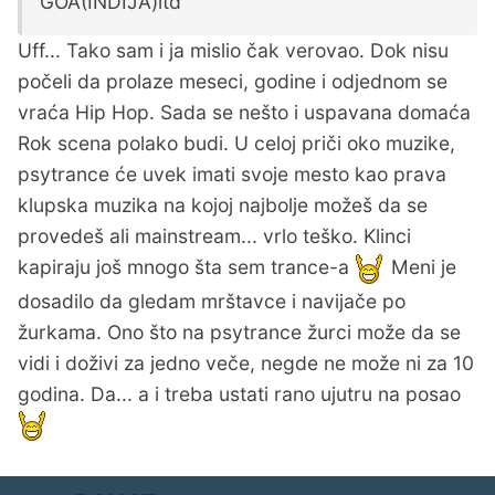
GOA(INDIJA)itd
Uff... Tako sam i ja mislio čak verovao. Dok nisu
počeli da prolaze meseci, godine i odjednom se
vraća Hip Hop. Sada se nešto i uspavana domaća
Rok scena polako budi. U celoj priči oko muzike,
psytrance će uvek imati svoje mesto kao prava
klupska muzika na kojoj najbolje možeš da se
provedeš ali mainstream... vrlo teško. Klinci
kapiraju još mnogo šta sem trance-a
Meni je
dosadilo da gledam mrštavce i navijače po
žurkama. Ono što na psytrance žurci može da se
vidi i doživi za jedno veče, negde ne može ni za 10
godina. Da... a i treba ustati rano ujutru na posao