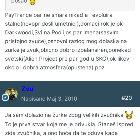
posao
PsyTrance bar ne smara nikad a i evoluira
stalno(novopridosli umetnici),domaci rok je ok-
Darkwoodi,Svi na Pod ijos par imena(sasvim
pristojno zvuce),osnovni razlog mog dolaska na
zurke je zvuk,obicno dobro izbalansiran,ponekad
svetski(Alien Project pre par god u SKC),ok likovi
okolo i dobra atmosfera(opustena).poz
Zvu
#20
Napisano
Maj 3, 2010
Ja sam dolazio na žurke zbog velikih zvučnika
To je prva stvar koja me je privukla. Staneš ispred
zida zvučnika, a ono hoće da te oduva kada