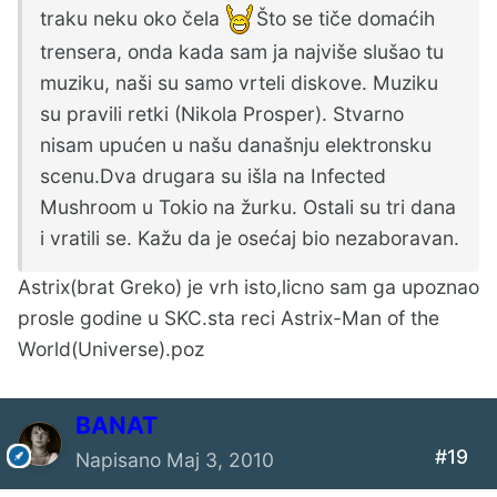
traku neku oko čela
Što se tiče domaćih
trensera, onda kada sam ja najviše slušao tu
muziku, naši su samo vrteli diskove. Muziku
su pravili retki (Nikola Prosper). Stvarno
nisam upućen u našu današnju elektronsku
scenu.Dva drugara su išla na Infected
Mushroom u Tokio na žurku. Ostali su tri dana
i vratili se. Kažu da je osećaj bio nezaboravan.
Astrix(brat Greko) je vrh isto,licno sam ga upoznao
prosle godine u SKC.sta reci Astrix-Man of the
World(Universe).poz
BANAT
#19
Napisano
Maj 3, 2010