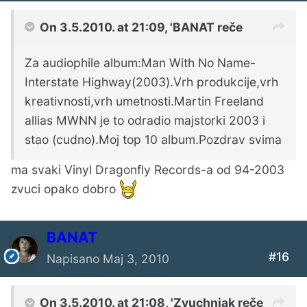
On 3.5.2010. at 21:09, 'BANAT reče
Za audiophile album:Man With No Name-
Interstate Highway(2003).Vrh produkcije,vrh
kreativnosti,vrh umetnosti.Martin Freeland
allias MWNN je to odradio majstorki 2003 i
stao (cudno).Moj top 10 album.Pozdrav svima
ma svaki Vinyl Dragonfly Records-a od 94-2003
zvuci opako dobro
BANAT
#16
Napisano
Maj 3, 2010
On 3.5.2010. at 21:08, 'Zvuchniak reče