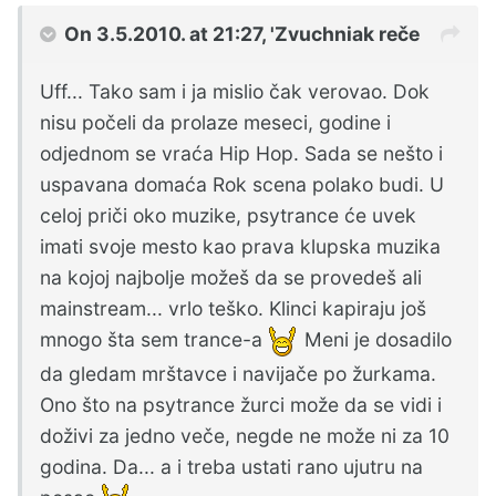
On 3.5.2010. at 21:27, 'Zvuchniak reče
Uff... Tako sam i ja mislio čak verovao. Dok
nisu počeli da prolaze meseci, godine i
odjednom se vraća Hip Hop. Sada se nešto i
uspavana domaća Rok scena polako budi. U
celoj priči oko muzike, psytrance će uvek
imati svoje mesto kao prava klupska muzika
na kojoj najbolje možeš da se provedeš ali
mainstream... vrlo teško. Klinci kapiraju još
mnogo šta sem trance-a
Meni je dosadilo
da gledam mrštavce i navijače po žurkama.
Ono što na psytrance žurci može da se vidi i
doživi za jedno veče, negde ne može ni za 10
godina. Da... a i treba ustati rano ujutru na