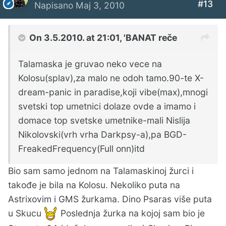
#13
Napisano
Maj 3, 2010
On 3.5.2010. at 21:01, 'BANAT reče
Talamaska je gruvao neko vece na
Kolosu(splav),za malo ne odoh tamo.90-te X-
dream-panic in paradise,koji vibe(max),mnogi
svetski top umetnici dolaze ovde a imamo i
domace top svetske umetnike-mali Nislija
Nikolovski(vrh vrha Darkpsy-a),pa BGD-
FreakedFrequency(Full onn)itd
Bio sam samo jednom na Talamaskinoj žurci i
takođe je bila na Kolosu. Nekoliko puta na
Astrixovim i GMS žurkama. Dino Psaras više puta
u Skucu
Poslednja žurka na kojoj sam bio je