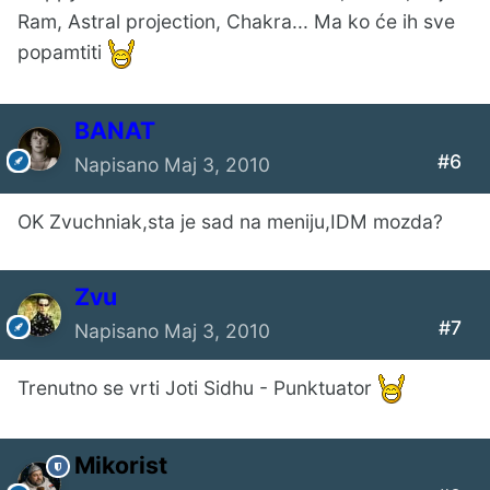
Ram, Astral projection, Chakra... Ma ko će ih sve
popamtiti
BANAT
#6
Napisano
Maj 3, 2010
OK Zvuchniak,sta je sad na meniju,IDM mozda?
Zvu
#7
Napisano
Maj 3, 2010
Trenutno se vrti Joti Sidhu - Punktuator
Mikorist