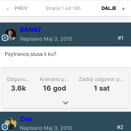
PREV
Strana 1 od 165
DALJE
BANAT
#1
Napisano
Maj 3, 2010
Psytrance,slusa li ko?
Odgovora
Kreirano pre
Zadnji odgovor pre
3.6k
16 god
1 sat
Zvu
#2
Napisano
Maj 3, 2010