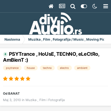
Naslovna
Muzika , Film , Fotografija / Music , Moving Pict
PSYTrance , HoUsE, TEChNO, eLeCtRo,
AmBienT :)
psytrance
house
techno
electro
ambient
Od
BANAT
Maj 3, 2010
in
Muzika , Film i Fotografija