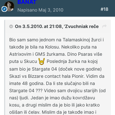
BANAT
#18
Napisano
Maj 3, 2010
On 3.5.2010. at 21:08, 'Zvuchniak reče
Bio sam samo jednom na Talamaskinoj žurci i
takođe je bila na Kolosu. Nekoliko puta na
Astrixovim i GMS žurkama. Dino Psaras više
puta u Skucu
Poslednja žurka na kojoj
sam bio je Stargate 04 (doček nove godine)
Skazi vs Bizzare contact hala Pionir. Vidim da
imate 48 godina. Da li ste slučajno bili na
Stargate 04 ??? Video sam dvojicu starijih (od
nas) ljudi. Jedan je imao dužu kovrdžavu
kosu, a drugi mislim da je bio ili jako kratko
ošišan ili ćelav. Mislim da je takođe imao i