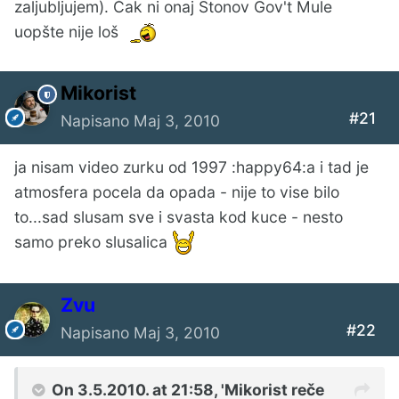
zaljubljujem). Čak ni onaj Stonov Gov't Mule
uopšte nije loš
Mikorist
#21
Napisano
Maj 3, 2010
ja nisam video zurku od 1997 :happy64:a i tad je
atmosfera pocela da opada - nije to vise bilo
to...sad slusam sve i svasta kod kuce - nesto
samo preko slusalica
Zvu
#22
Napisano
Maj 3, 2010
On 3.5.2010. at 21:58, 'Mikorist reče