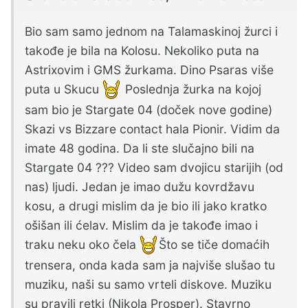
Bio sam samo jednom na Talamaskinoj žurci i
takođe je bila na Kolosu. Nekoliko puta na
Astrixovim i GMS žurkama. Dino Psaras više
puta u Skucu
Poslednja žurka na kojoj
sam bio je Stargate 04 (doček nove godine)
Skazi vs Bizzare contact hala Pionir. Vidim da
imate 48 godina. Da li ste slučajno bili na
Stargate 04 ??? Video sam dvojicu starijih (od
nas) ljudi. Jedan je imao dužu kovrdžavu
kosu, a drugi mislim da je bio ili jako kratko
ošišan ili ćelav. Mislim da je takođe imao i
traku neku oko čela
Što se tiče domaćih
trensera, onda kada sam ja najviše slušao tu
muziku, naši su samo vrteli diskove. Muziku
su pravili retki (Nikola Prosper). Stavrno