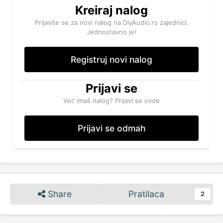
Kreiraj nalog
Prijavite se za novi nalog na DiyAudio.rs zajednici.
Jednostavno je!
Registruj novi nalog
Prijavi se
Već imaš nalog? Prijavi se ovde
Prijavi se odmah
Share
Pratilaca
2