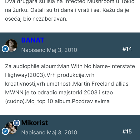
Dva drugara su išla na Infected Mushroom u Tokio
na žurku. Ostali su tri dana i vratili se. Kažu da je
osećaj bio nezaboravan.
BANAT
#14
Napisano
Maj 3, 2010
Za audiophile album:Man With No Name-Interstate
Highway(2003).Vrh produkcije,vrh
kreativnosti,vrh umetnosti.Martin Freeland allias
MWNN je to odradio majstorki 2003 i stao
(cudno).Moj top 10 album.Pozdrav svima
Mikorist
#15
Napisano
Maj 3, 2010