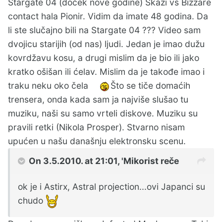
Stargate 04 (doček nove godine) Skazi vs Bizzare
contact hala Pionir. Vidim da imate 48 godina. Da
li ste slučajno bili na Stargate 04 ??? Video sam
dvojicu starijih (od nas) ljudi. Jedan je imao dužu
kovrdžavu kosu, a drugi mislim da je bio ili jako
kratko ošišan ili ćelav. Mislim da je takođe imao i
traku neku oko čela
Što se tiče domaćih
trensera, onda kada sam ja najviše slušao tu
muziku, naši su samo vrteli diskove. Muziku su
pravili retki (Nikola Prosper). Stvarno nisam
upućen u našu današnju elektronsku scenu.
On 3.5.2010. at 21:01, 'Mikorist reče
ok je i Astirx, Astral projection...ovi Japanci su
chudo