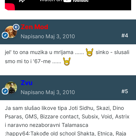
Zen Mod
#4
Napisano
Maj 3, 2010
jel' to ona muzika u mrljama ......
sinko - slusali
smo mi to i '67-me ......
Zvu
#5
Napisano
Maj 3, 2010
Ja sam slušao likove tipa Joti Sidhu, Skazi, Dino
Psaras, GMS, Bizzare contact, Subsix, Void, Astrix
i naravno nezaboravni Talamasca
:happy64:Takođe old school Shakta, Etnica, Raja