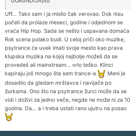
GOA(INDIJA)itd
Uff... Tako sam i ja mislio čak verovao. Dok nisu
počeli da prolaze meseci, godine i odjednom se
vraća Hip Hop. Sada se nešto i uspavana domaća
Rok scena polako budi. U celoj priči oko muzike,
psytrance će uvek imati svoje mesto kao prava
klupska muzika na kojoj najbolje možeš da se
provedeš ali mainstream... vrlo teško. Klinci
kapiraju još mnogo šta sem trance-a
Meni je
dosadilo da gledam mrštavce i navijače po
žurkama. Ono što na psytrance žurci može da se
vidi i doživi za jedno veče, negde ne može ni za 10
godina. Da... a i treba ustati rano ujutru na posao