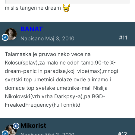
mislis tangerine dream
BANAT
#11
Napisano
Maj 3, 2010
Talamaska je gruvao neko vece na
Kolosu(splav),za malo ne odoh tamo.90-te X-
dream-panic in paradise,koji vibe(max),mnogi
svetski top umetnici dolaze ovde a imamo i
domace top svetske umetnike-mali Nislija
Nikolovski(vrh vrha Darkpsy-a),pa BGD-
FreakedFrequency(Full onn)itd
Mikorist
#12
Napisano
Maj 3, 2010