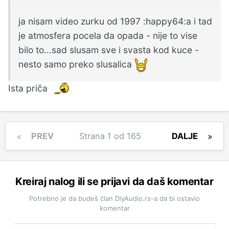
ja nisam video zurku od 1997 :happy64:a i tad
je atmosfera pocela da opada - nije to vise
bilo to...sad slusam sve i svasta kod kuce -
nesto samo preko slusalica
Ista priča
PREV
Strana 1 od 165
DALJE
Kreiraj nalog ili se prijavi da daš komentar
Potrebno je da budeš član DiyAudio.rs-a da bi ostavio
komentar