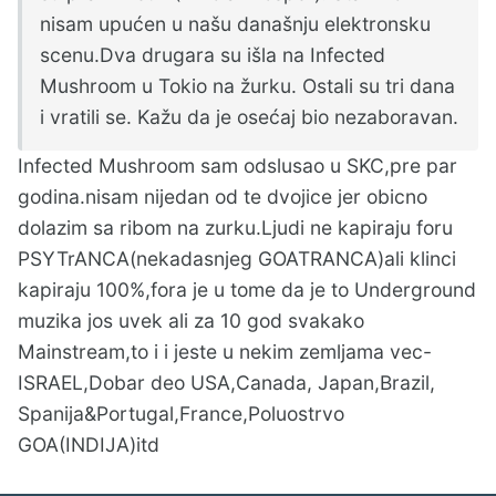
nisam upućen u našu današnju elektronsku
scenu.Dva drugara su išla na Infected
Mushroom u Tokio na žurku. Ostali su tri dana
i vratili se. Kažu da je osećaj bio nezaboravan.
Infected Mushroom sam odslusao u SKC,pre par
godina.nisam nijedan od te dvojice jer obicno
dolazim sa ribom na zurku.Ljudi ne kapiraju foru
PSYTrANCA(nekadasnjeg GOATRANCA)ali klinci
kapiraju 100%,fora je u tome da je to Underground
muzika jos uvek ali za 10 god svakako
Mainstream,to i i jeste u nekim zemljama vec-
ISRAEL,Dobar deo USA,Canada, Japan,Brazil,
Spanija&Portugal,France,Poluostrvo
GOA(INDIJA)itd