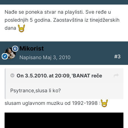
Nađe se poneka stvar na playlisti. Sve ređe u
poslednjih 5 godina. Zaostavština iz tinejdžerskih
dana
Mikorist
#3
Napisano
Maj 3, 2010
On 3.5.2010. at 20:09, 'BANAT reče
Psytrance,slusa li ko?
slusam uglavnom muziku od 1992-1998 :