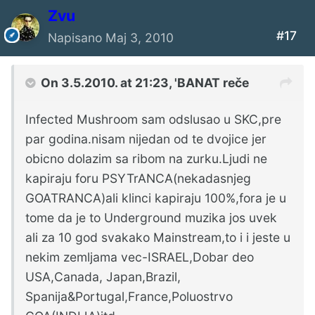
Zvu
#17
Napisano
Maj 3, 2010
On 3.5.2010. at 21:23, 'BANAT reče
Infected Mushroom sam odslusao u SKC,pre
par godina.nisam nijedan od te dvojice jer
obicno dolazim sa ribom na zurku.Ljudi ne
kapiraju foru PSYTrANCA(nekadasnjeg
GOATRANCA)ali klinci kapiraju 100%,fora je u
tome da je to Underground muzika jos uvek
ali za 10 god svakako Mainstream,to i i jeste u
nekim zemljama vec-ISRAEL,Dobar deo
USA,Canada, Japan,Brazil,
Spanija&Portugal,France,Poluostrvo