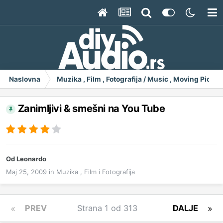
Naslovna
Muzika , Film , Fotografija / Music , Moving Pict
Zanimljivi & smešni na You Tube
Od
Leonardo
Maj 25, 2009
in
Muzika , Film i Fotografija
PREV
Strana 1 od 313
DALJE