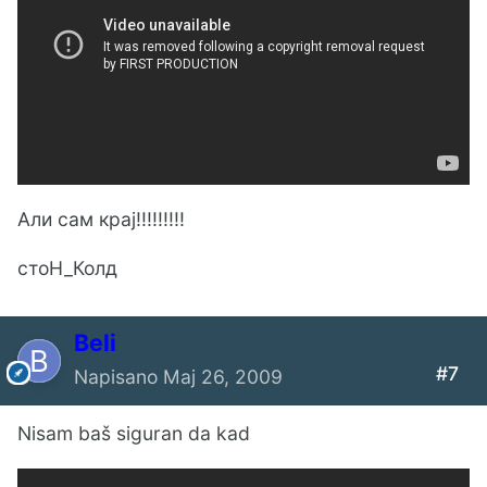
Али сам крај!!!!!!!!!
стоН_Колд
Beli
#7
Napisano
Maj 26, 2009
Nisam baš siguran da kad