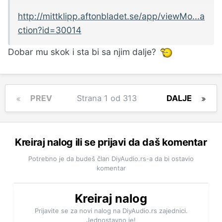
http://mittklipp.aftonbladet.se/app/viewMo...a
ction?id=30014
Dobar mu skok i sta bi sa njim dalje?
PREV
Strana 1 od 313
DALJE
Kreiraj nalog ili se prijavi da daš komentar
Potrebno je da budeš član DiyAudio.rs-a da bi ostavio
komentar
Kreiraj nalog
Prijavite se za novi nalog na DiyAudio.rs zajednici.
Jednostavno je!