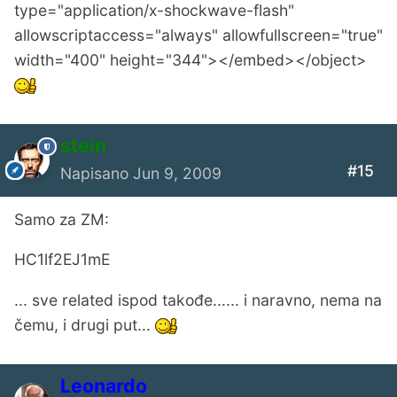
type="application/x-shockwave-flash"
allowscriptaccess="always" allowfullscreen="true"
width="400" height="344"></embed></object>
stein
#15
Napisano
Jun 9, 2009
Samo za ZM:
HC1lf2EJ1mE
... sve related ispod takođe...... i naravno, nema na
čemu, i drugi put...
Leonardo