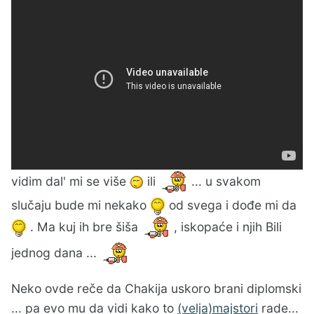
vidim dal' mi se više
ili
... u svakom
slučaju bude mi nekako
od svega i dođe mi da
. Ma kuj ih bre šiša
, iskopaće i njih Bili
jednog dana ...
Neko ovde reče da Chakija uskoro brani diplomski
... pa evo mu da vidi kako to
(velja)majstori
rade...