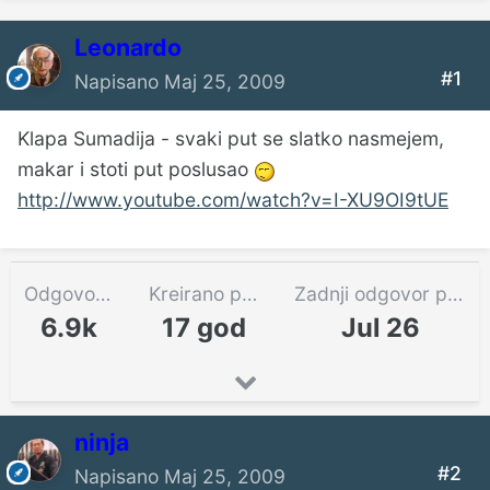
Leonardo
#1
Napisano
Maj 25, 2009
Klapa Sumadija - svaki put se slatko nasmejem,
makar i stoti put poslusao
http://www.youtube.com/watch?v=I-XU9OI9tUE
Odgovora
Kreirano pre
Zadnji odgovor pre
6.9k
17 god
Jul 26
ninja
#2
Napisano
Maj 25, 2009