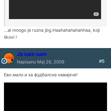
...al mnogo je ruzna jbg.Haahahahahahhaa, koji
likovi !
Ја sam sam
#5
Napisano
Maj 26, 2009
Ево мало и за фудбалске навијаче!