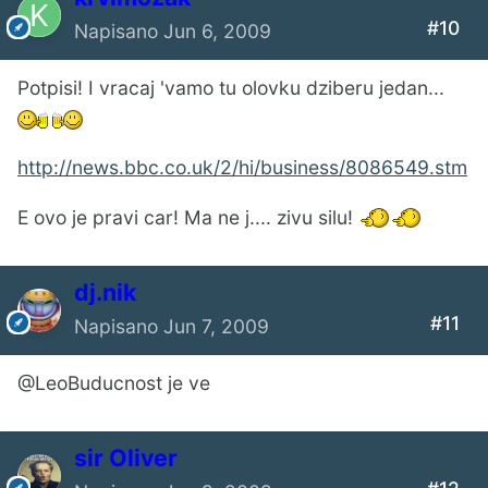
#10
Napisano
Jun 6, 2009
Potpisi! I vracaj 'vamo tu olovku dziberu jedan...
http://news.bbc.co.uk/2/hi/business/8086549.stm
E ovo je pravi car! Ma ne j.... zivu silu!
dj.nik
#11
Napisano
Jun 7, 2009
@LeoBuducnost je ve
sir Oliver