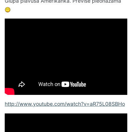
Glupa plavusa Amerikanka. Previse pleonazama
http://www.youtube.com/watch?v=aR75L08SBHo