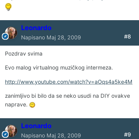
Leonardo
#8
Napisano
Maj 28, 2009
Pozdrav svima
Evo malog virtualnog muzičkog intermeza.
http://www.youtube.com/watch?v=aOqs4a5ke4M
zanimljivo bi bilo da se neko usudi na DIY ovakve
naprave.
Leonardo
#9
Napisano
Maj 28, 2009