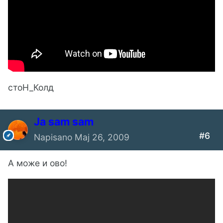
стоН_Колд
Ја sam sam
#6
Napisano
Maj 26, 2009
А може и ово!