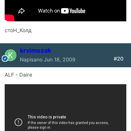
стоН_Колд
krvimozak
#20
Napisano
Jun 18, 2009
ALF - Daire