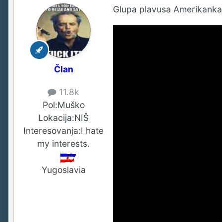
Glupa plavusa Amerikanka
Član
11.8k
Pol:
Muško
Lokacija:
NIŠ
Interesovanja:
I hate
my interests.
Yugoslavia