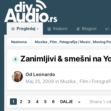
Pregledaj
Klubovi
Blogovi
Naslovna
Muzika , Film , Fotografija / Music , Moving 
Zanimljivi & smešni na Y
Od
Leonardo
Maj 25, 2009
in
Muzika , Film i Fotografi
1
2
3
4
5
6
DALJE
Strana 1 