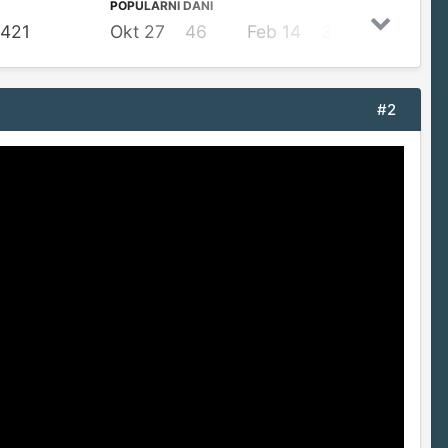
POPULARNI DANI
421
Okt 27
46
Feb 14
37
Dec 21
#2