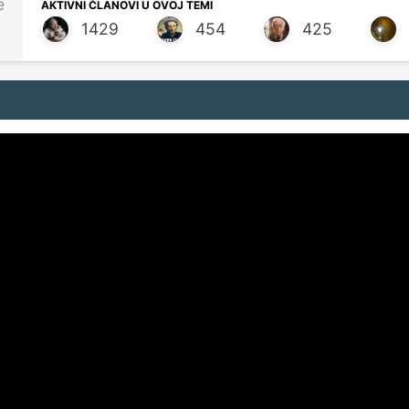
e
AKTIVNI ČLANOVI U OVOJ TEMI
1429
454
425