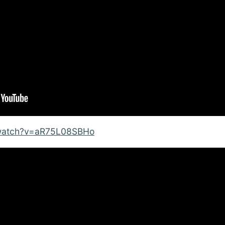
/watch?v=aR75L08SBHo