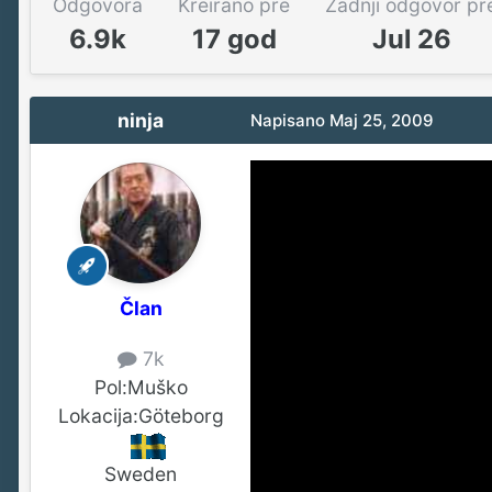
Odgovora
Kreirano pre
Zadnji odgovor pr
6.9k
17 god
Jul 26
ninja
Napisano
Maj 25, 2009
Član
7k
Pol:
Muško
Lokacija:
Göteborg
Sweden