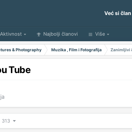
Već si član
Aktivnost
Najbolji članovi
Više
Pictures & Photography
Muzika , Film i Fotografija
Zanimljivi
ou Tube
ja
od 313