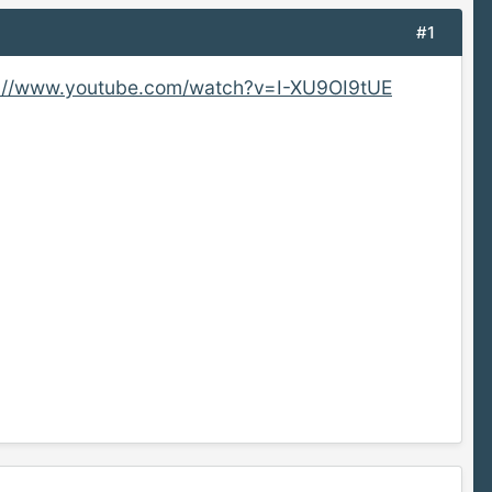
#1
p://www.youtube.com/watch?v=I-XU9OI9tUE