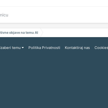
anicu
tivne objave na temu AI
Izaberi temu
Politika Privatnosti
Kontaktiraj nas
Cookie