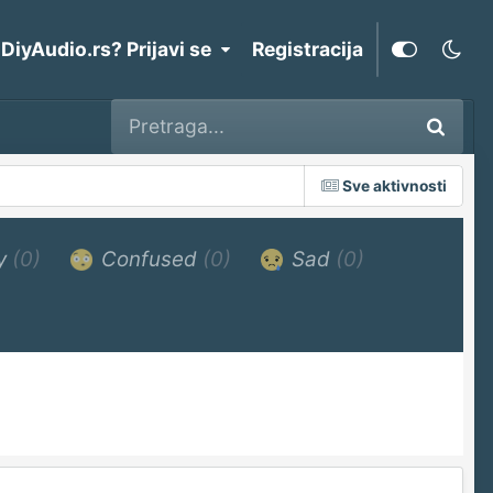
 DiyAudio.rs? Prijavi se
Registracija
Sve aktivnosti
y
(0)
Confused
(0)
Sad
(0)