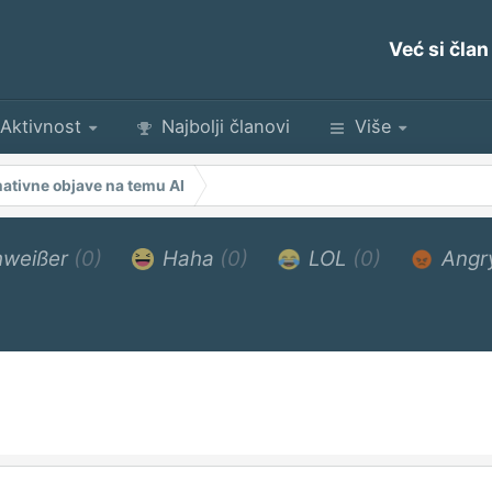
Već si član
Aktivnost
Najbolji članovi
Više
ativne objave na temu AI
weißer
(0)
Haha
(0)
LOL
(0)
Angr