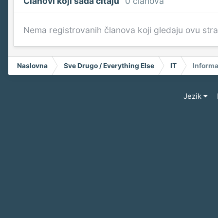
Članovi koji sada čitaju
0 članova
Nema registrovanih članova koji gledaju ovu str
Naslovna
Sve Drugo / Everything Else
IT
Informa
Jezik