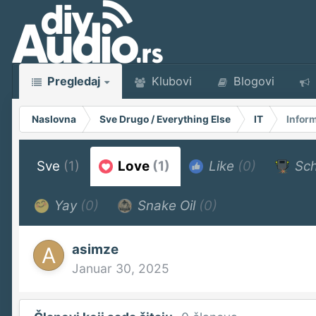
Pregledaj
Klubovi
Blogovi
Naslovna
Sve Drugo / Everything Else
IT
Inform
Sve
(1)
Love
(1)
Like
(0)
Sch
Yay
(0)
Snake Oil
(0)
asimze
Januar 30, 2025