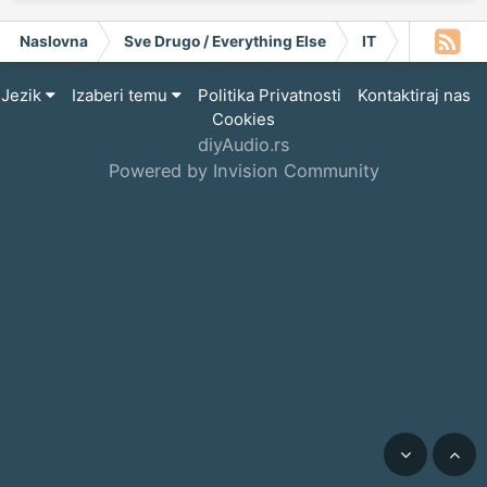
Naslovna
Sve Drugo / Everything Else
IT
Informati
Jezik
Izaberi temu
Politika Privatnosti
Kontaktiraj nas
Cookies
diyAudio.rs
Powered by Invision Community