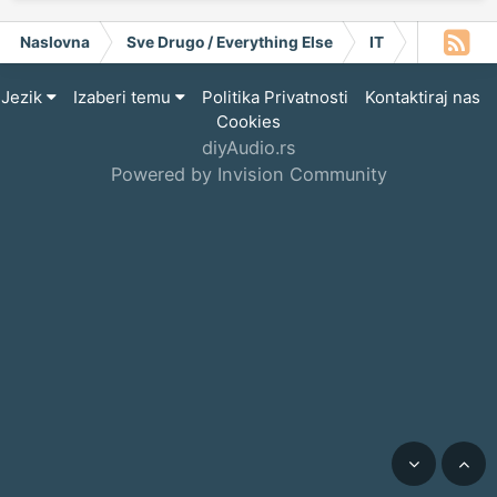
Naslovna
Sve Drugo / Everything Else
IT
Informati
Jezik
Izaberi temu
Politika Privatnosti
Kontaktiraj nas
Cookies
diyAudio.rs
Powered by Invision Community