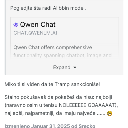
Pogledjte šta radi Alibbin model.
Qwen Chat
CHAT.QWENLM.AI
Qwen Chat offers comprehensive
functionality spanning chatbot, image and
video understanding, image generation,
Expand
document processing, web search
integration, tool utilization, and artifacts.
Miko ti si viđen da te Tramp sankcioniše!
Stalno pokušavaš da pokažeš da nisu: najbolji
(naravno osim u tenisu NOLEEEEEE GOAAAAAT),
I on isto može da radi u lokalu.
najlepši, najpametniji, da imaju najveće ......
Izmenjeno
Januar 31, 2025
od Srecko