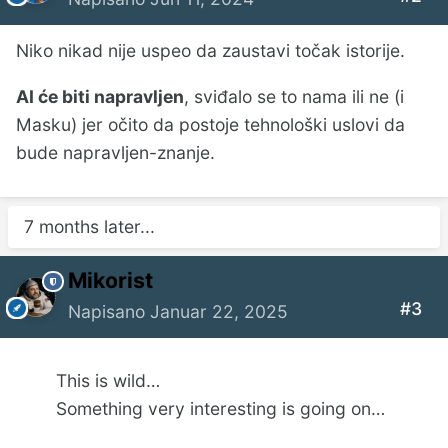
Niko nikad nije uspeo da zaustavi točak istorije.
AI će biti napravljen
, sviđalo se to nama ili ne (i
Masku) jer očito da postoje tehnološki uslovi da
bude napravljen-znanje.
7 months later...
Mikorist
#3
Napisano
Januar 22, 2025
This is wild…
Something very interesting is going on…