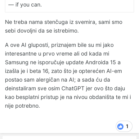
— if you can.
Ne treba nama stenčuga iz svemira, sami smo
sebi dovoljni da se istrebimo.
A ove AI gluposti, priznajem bile su mi jako
interesantne u prvo vreme ali od kada mi
Samsung ne isporučuje update Androida 15 a
izašla je i beta 16, zato što je opterećen AI-em
postao sam alergičan na AI; a sada ću da
deinstaliram sve osim ChatGPT jer ovo što daju
kao besplatni pristup je na nivou obdaništa te mi i
nije potrebno.
1