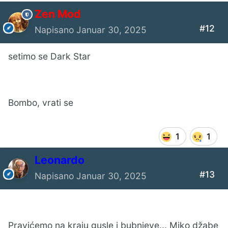
Zen Mod
#12
Napisano
Januar 30, 2025
setimo se Dark Star
Bombo, vrati se
1
1
Leonardo
#13
Napisano
Januar 30, 2025
Pravićemo na kraju gusle i bubnjeve... Miko džabe