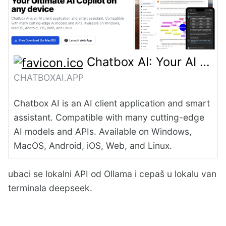
Chatbox AI: Your AI Copilot, Best AI Client on any device, Free Download
CHATBOXAI.APP
Chatbox AI is an AI client application and smart
assistant. Compatible with many cutting-edge
AI models and APIs. Available on Windows,
MacOS, Android, iOS, Web, and Linux.
ubaci se lokalni API od Ollama i cepaš u lokalu van
terminala deepseek.