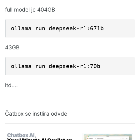
full model je 404GB
ollama run deepseek-r1:671b
43GB
ollama run deepseek-r1:70b
itd....
Čatbox se instlira odvde