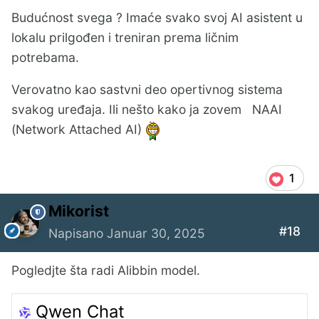
Budućnost svega ? Imaće svako svoj AI asistent u
lokalu prilgođen i treniran prema ličnim
potrebama.
Verovatno kao sastvni deo opertivnog sistema
svakog uređaja. Ili nešto kako ja zovem NAAI
(Network Attached AI)
1
Mikorist
#18
Napisano
Januar 30, 2025
Pogledjte šta radi Alibbin model.
Qwen Chat