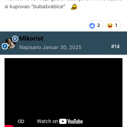
si kupovao "bubašvabice"
2
1
Mikorist
#14
Napisano
Januar 30, 2025