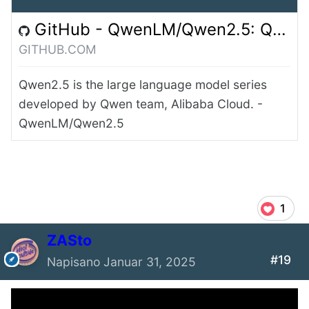
GitHub - QwenLM/Qwen2.5: Qwen2.5 is the large language model series developed by Qwen team, Alibaba Cloud.
GITHUB.COM
Qwen2.5 is the large language model series
developed by Qwen team, Alibaba Cloud. -
QwenLM/Qwen2.5
1
ZASto
#19
Napisano
Januar 31, 2025