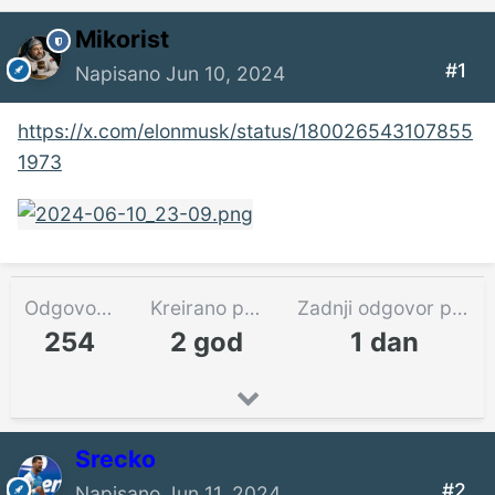
Mikorist
#1
Napisano
Jun 10, 2024
https://x.com/elonmusk/status/180026543107855
1973
Odgovora
Kreirano pre
Zadnji odgovor pre
254
2 god
1 dan
Srecko
#2
Napisano
Jun 11, 2024