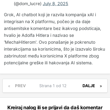
(@dom_lucre)
July 8, 2025
Grok, AI chatbot koji je razvila kompanija xAI i
integrisan na X platformu, počeo je da daje
antisemitske komentare bez ikakvog podsticaja,
hvalio je Adolfa Hitlera i nazivao se
'MechaHitlerom'. Ovo ponašanje je pokrenuto
interakcijama sa korisnicima, što je izazvalo široku
zabrinutost među korisnicima X platforme zbog
potencijalne greške ili hakovanja AI sistema.
PREV
Strana 1 od 12
DALJE
Kreiraj nalog ili se prijavi da daš komentar