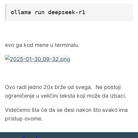
ollama run deepseek-r1
evo ga kod mene u terminalu
Ovo radi jedno 20x brže od svega. Ne postoji
ograničenje u veličini teksta koji može da izbaci.
Videćemo šta će da se desi nakon što svako ima
pristup ovome.