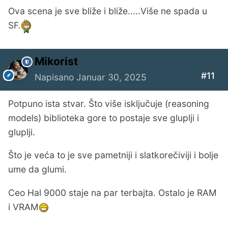
Ova scena je sve bliže i bliže.....Više ne spada u
SF.
Mikorist
#11
Napisano
Januar 30, 2025
Potpuno ista stvar. Što više isključuje (reasoning
models) biblioteka gore to postaje sve gluplji i
gluplji.
Što je veća to je sve pametniji i slatkorečiviji i bolje
ume da glumi.
Ceo Hal 9000 staje na par terbajta. Ostalo je RAM
i VRAM