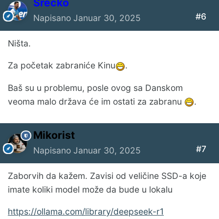
Srecko
#6
Napisano
Januar 30, 2025
Ništa.
Za početak zabraniće Kinu
.
Baš su u problemu, posle ovog sa Danskom
veoma malo država će im ostati za zabranu
.
Mikorist
#7
Napisano
Januar 30, 2025
Zaborvih da kažem. Zavisi od veličine SSD-a koje
imate koliki model može da bude u lokalu
https://ollama.com/library/deepseek-r1