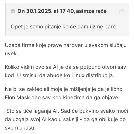
On 30.1.2025. at 17:40,
asimze
reče
Opet je samo pitanje ko če dam uzme pare.
Uzeće firme koje prave hardver u svakom slučaju
uvek.
Koliko vidim ovo sa AI je da se potpuno otvori sav
kod. U smislu da abude ko Linux distribucija.
Ne bi se zakleo ali moje je mišljenje je da je lično
Elon Mask dao sav kod kinezima da ga objave.
Što se tiče laganja AI. Sad će bukvlno svako moći
da uzgaja svoj AI kao u saksiji - da ga oblikuje po
svom ukusu.