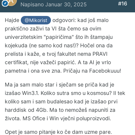
#16
Napisano
Januar 30, 2025
Hajde
odgovori: kad još malo
@Mikorist
praktično zaživi ta VI šta čemo sa ovim
univerzitetskim "papiričima" što ih štampaju
kojekuda (ne samo kod nas!)? Hočel ona da
prelista i kaže, e tvoj fakultet nema PRAVI
certifikat, nije važeči papirić. A ta AI je vrlo
pametna i ona sve zna. Pričaju na Facebokuuu!
Ma ja sam malo star i sječam se priča kad je
izašao Win3.1. Koliko sutra smo u kosmosu? Il tek
koliko sam i sam budalesao kad je izašao prvi
harddisk od 4Gb. Ma to nemožeš napuniti za
života. MS Ofice i Win vječni poluproizvodi.
Opet je samo pitanje ko če dam uzme pare.