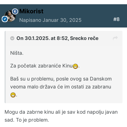
Mikorist
#8
Napisano
Januar 30, 2025
On 30.1.2025. at 8:52,
Srecko
reče
Ništa.
Za početak zabraniće Kinu
.
Baš su u problemu, posle ovog sa Danskom
veoma malo država će im ostati za zabranu
.
Mogu da zabrne kinu ali je sav kod napolju javan
sad. To je problem.