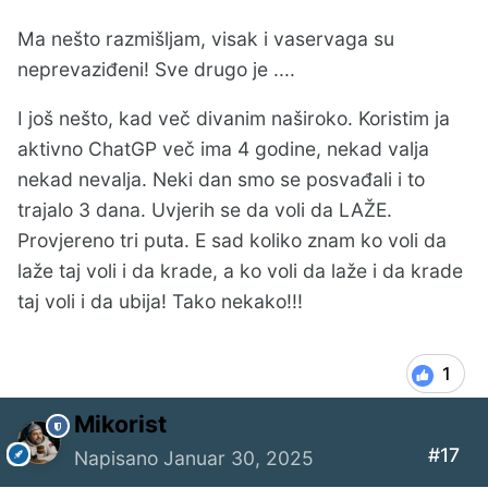
Ma nešto razmišljam, visak i vaservaga su
neprevaziđeni! Sve drugo je ....
I još nešto, kad več divanim naširoko. Koristim ja
aktivno ChatGP več ima 4 godine, nekad valja
nekad nevalja. Neki dan smo se posvađali i to
trajalo 3 dana. Uvjerih se da voli da LAŽE.
Provjereno tri puta. E sad koliko znam ko voli da
laže taj voli i da krade, a ko voli da laže i da krade
taj voli i da ubija! Tako nekako!!!
1
Mikorist
#17
Napisano
Januar 30, 2025