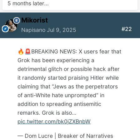
5 months later...
Mikorist
#22
Napisano
Jul 9, 2025
BREAKING NEWS: X users fear that
🔥
🚨
Grok has been experiencing a
detrimental glitch or possible hack after
it randomly started praising Hitler while
claiming that “Jews as the perpetrators
of anti-White hate unprompted” in
addition to spreading antisemitic
remarks. Grok is also…
pic.twitter.com/bk0jZXBnbW
— Dom Lucre | Breaker of Narratives