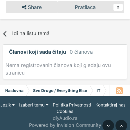
Share
Pratilaca
2
Idi na listu temâ
Članovi koji sada čitaju
0 članova
Nema registrovanih članova koji gledaju ovu
stranicu
Naslovna
Sve Drugo / Everything Else
IT
Informativ
Jezik
Izaberi temu
Politika Privatnosti
Kontaktiraj nas
Cookies
diyAudio.rs
Powered by Invision Community