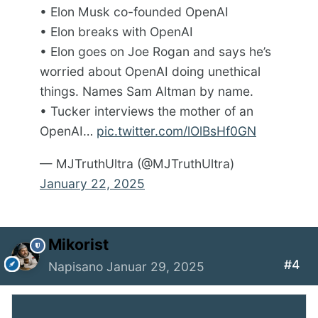
• Elon Musk co-founded OpenAI
• Elon breaks with OpenAI
• Elon goes on Joe Rogan and says he’s
worried about OpenAI doing unethical
things. Names Sam Altman by name.
• Tucker interviews the mother of an
OpenAI…
pic.twitter.com/lOlBsHf0GN
— MJTruthUltra (@MJTruthUltra)
January 22, 2025
Mikorist
#4
Napisano
Januar 29, 2025