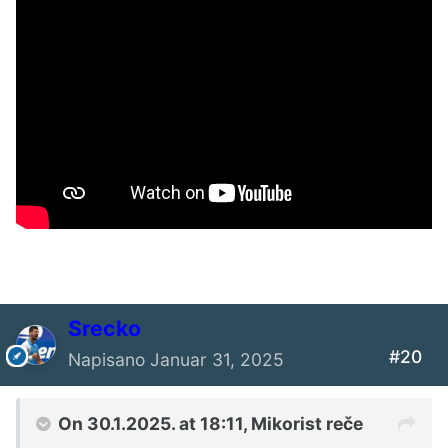
Srecko
#20
Napisano
Januar 31, 2025
On 30.1.2025. at 18:11,
Mikorist
reče