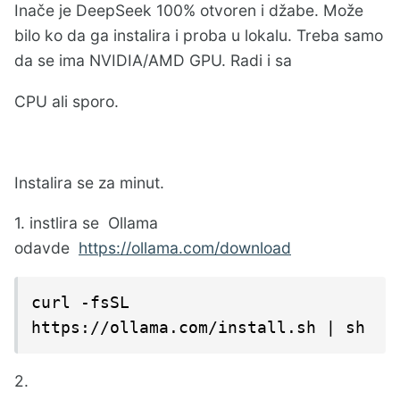
Inače je DeepSeek 100% otvoren i džabe. Može
bilo ko da ga instalira i proba u lokalu. Treba samo
da se ima NVIDIA/AMD GPU. Radi i sa
CPU ali sporo.
Instalira se za minut.
1. instlira se Ollama
odavde
https://ollama.com/download
curl -fsSL 
https://ollama.com/install.sh | sh
2.