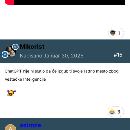
1
Mikorist
#15
Napisano
Januar 30, 2025
ChatGPT nije ni slutio da će izgubiti svoje radno mesto zbog
Veštačke Inteligencije
3
asimze