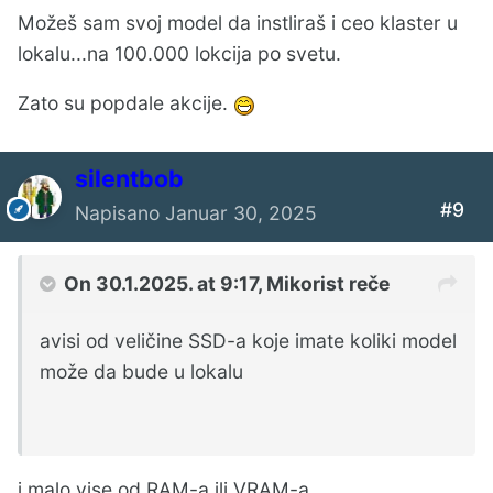
Možeš sam svoj model da instliraš i ceo klaster u
lokalu...na 100.000 lokcija po svetu.
Zato su popdale akcije.
silentbob
#9
Napisano
Januar 30, 2025
On 30.1.2025. at 9:17,
Mikorist
reče
avisi od veličine SSD-a koje imate koliki model
može da bude u lokalu
i malo vise od RAM-a ili VRAM-a