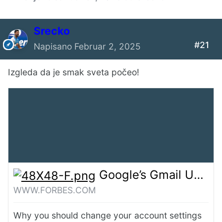
Srecko
#21
Napisano
Februar 2, 2025
GitHub - QwenLM/Qwen2.5: Qwen2.5 is the large language model series developed by Qwen team, Alibaba Cloud.
Izgleda da je smak sveta počeo!
GITHUB.COM
Qwen2.5 is the large language model
series developed by Qwen team, Alibaba
Cloud. - QwenLM/Qwen2.5
Google’s Gmail Upgrade—Do Not Leave Your Account At Risk
WWW.FORBES.COM
Why you should change your account settings