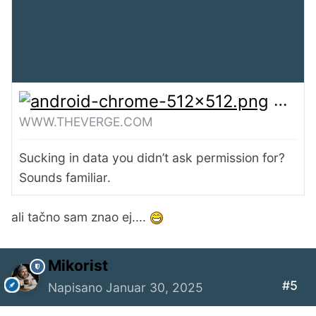
OpenA
WWW.THEVERGE.COM
Sucking in data you didn’t ask permission for?
Sounds familiar.
ali tačno sam znao ej....
Mikorist
#5
Napisano
Januar 30, 2025