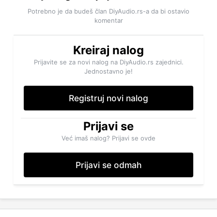
Potrebno je da budeš član DiyAudio.rs-a da bi ostavio
komentar
Kreiraj nalog
Prijavite se za novi nalog na DiyAudio.rs zajednici.
Jednostavno je!
Registruj novi nalog
Prijavi se
Već imaš nalog? Prijavi se ovde
Prijavi se odmah