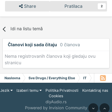
Share
Pratilaca
2
Idi na listu temâ
Članovi koji sada čitaju
0 članova
Nema registrovanih članova koji gledaju ovu
stranicu
Naslovna
Sve Drugo / Everything Else
IT
Informativ
Jezik
Izaberi temu
Politika Privatnosti
Kontaktiraj nas
Cookies
diyAudio.rs
Powered by Invision Community