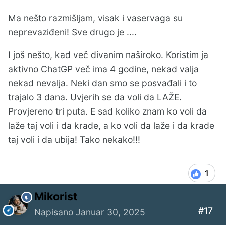
Ma nešto razmišljam, visak i vaservaga su
neprevaziđeni! Sve drugo je ....
I još nešto, kad več divanim naširoko. Koristim ja
aktivno ChatGP več ima 4 godine, nekad valja
nekad nevalja. Neki dan smo se posvađali i to
trajalo 3 dana. Uvjerih se da voli da LAŽE.
Provjereno tri puta. E sad koliko znam ko voli da
laže taj voli i da krade, a ko voli da laže i da krade
taj voli i da ubija! Tako nekako!!!
1
Mikorist
#17
Napisano
Januar 30, 2025