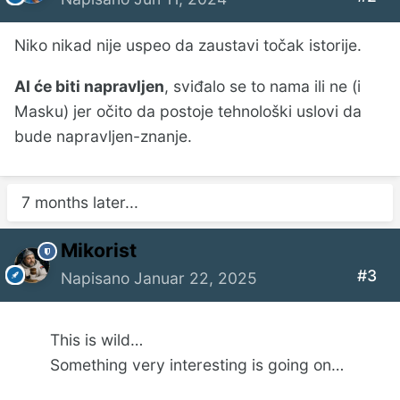
Niko nikad nije uspeo da zaustavi točak istorije.
AI će biti napravljen
, sviđalo se to nama ili ne (i
Masku) jer očito da postoje tehnološki uslovi da
bude napravljen-znanje.
7 months later...
Mikorist
#3
Napisano
Januar 22, 2025
This is wild…
Something very interesting is going on…