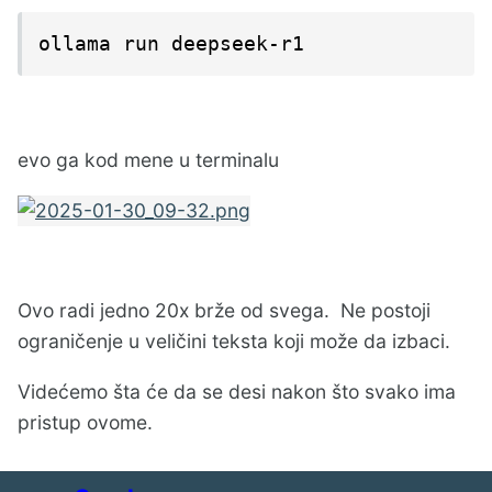
ollama run deepseek-r1
evo ga kod mene u terminalu
Ovo radi jedno 20x brže od svega. Ne postoji
ograničenje u veličini teksta koji može da izbaci.
Videćemo šta će da se desi nakon što svako ima
pristup ovome.