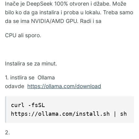
Inače je DeepSeek 100% otvoren i džabe. Može
bilo ko da ga instalira i proba u lokalu. Treba samo
da se ima NVIDIA/AMD GPU. Radi i sa
CPU ali sporo.
Instalira se za minut.
1. instlira se Ollama
odavde
https://ollama.com/download
curl -fsSL 
https://ollama.com/install.sh | sh
2.