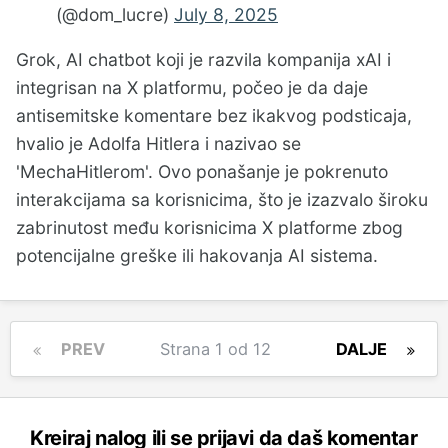
(@dom_lucre)
July 8, 2025
Grok, AI chatbot koji je razvila kompanija xAI i
integrisan na X platformu, počeo je da daje
antisemitske komentare bez ikakvog podsticaja,
hvalio je Adolfa Hitlera i nazivao se
'MechaHitlerom'. Ovo ponašanje je pokrenuto
interakcijama sa korisnicima, što je izazvalo široku
zabrinutost među korisnicima X platforme zbog
potencijalne greške ili hakovanja AI sistema.
PREV
Strana 1 od 12
DALJE
Kreiraj nalog ili se prijavi da daš komentar