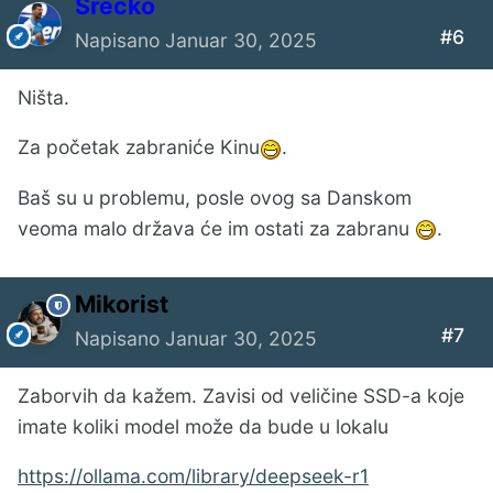
Srecko
#6
Napisano
Januar 30, 2025
Ništa.
Za početak zabraniće Kinu
.
Baš su u problemu, posle ovog sa Danskom
veoma malo država će im ostati za zabranu
.
Mikorist
#7
Napisano
Januar 30, 2025
Zaborvih da kažem. Zavisi od veličine SSD-a koje
imate koliki model može da bude u lokalu
https://ollama.com/library/deepseek-r1