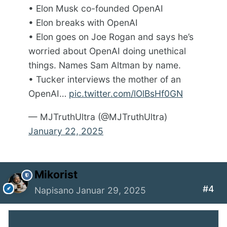
• Elon Musk co-founded OpenAI
• Elon breaks with OpenAI
• Elon goes on Joe Rogan and says he’s
worried about OpenAI doing unethical
things. Names Sam Altman by name.
• Tucker interviews the mother of an
OpenAI…
pic.twitter.com/lOlBsHf0GN
— MJTruthUltra (@MJTruthUltra)
January 22, 2025
Mikorist
#4
Napisano
Januar 29, 2025