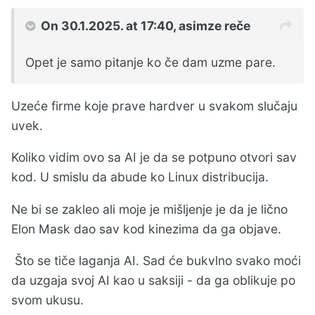
On 30.1.2025. at 17:40,
asimze
reče
Opet je samo pitanje ko če dam uzme pare.
Uzeće firme koje prave hardver u svakom slučaju
uvek.
Koliko vidim ovo sa AI je da se potpuno otvori sav
kod. U smislu da abude ko Linux distribucija.
Ne bi se zakleo ali moje je mišljenje je da je lično
Elon Mask dao sav kod kinezima da ga objave.
Što se tiče laganja AI. Sad će bukvlno svako moći
da uzgaja svoj AI kao u saksiji - da ga oblikuje po
svom ukusu.