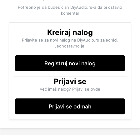
Potrebno je da budeš član DiyAudio.rs-a da bi ostavio
komentar
Kreiraj nalog
Prijavite se za novi nalog na DiyAudio.rs zajednici.
Jednostavno je!
Registruj novi nalog
Prijavi se
Već imaš nalog? Prijavi se ovde
Prijavi se odmah