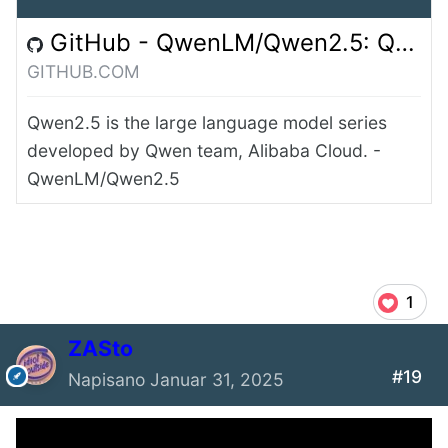
GitHub - QwenLM/Qwen2.5: Qwen2.5 is the large language model series developed by Qwen team, Alibaba Cloud.
GITHUB.COM
Qwen2.5 is the large language model series
developed by Qwen team, Alibaba Cloud. -
QwenLM/Qwen2.5
1
ZASto
#19
Napisano
Januar 31, 2025