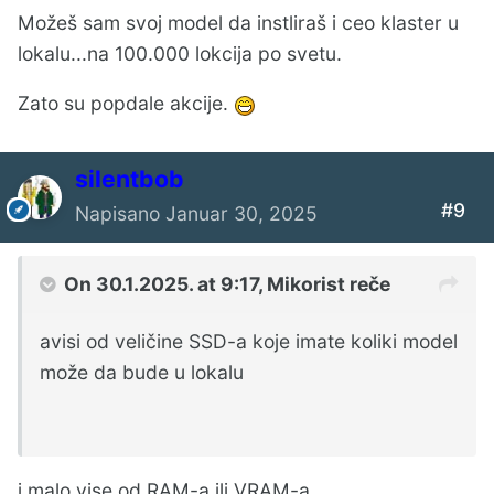
Možeš sam svoj model da instliraš i ceo klaster u
lokalu...na 100.000 lokcija po svetu.
Zato su popdale akcije.
silentbob
#9
Napisano
Januar 30, 2025
On 30.1.2025. at 9:17,
Mikorist
reče
avisi od veličine SSD-a koje imate koliki model
može da bude u lokalu
i malo vise od RAM-a ili VRAM-a