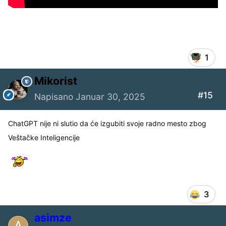
1
Mikorist
#15
Napisano
Januar 30, 2025
ChatGPT nije ni slutio da će izgubiti svoje radno mesto zbog
Veštačke Inteligencije
3
asimze