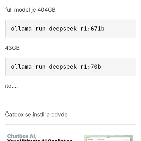
full model je 404GB
ollama run deepseek-r1:671b
43GB
ollama run deepseek-r1:70b
itd....
Čatbox se instlira odvde