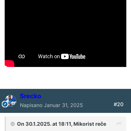
Srecko
#20
Napisano
Januar 31, 2025
On 30.1.2025. at 18:11,
Mikorist
reče