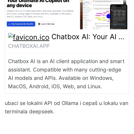
Chatbox AI: Your AI Copilot, Best AI Client on any device, Free Download
CHATBOXAI.APP
Chatbox AI is an AI client application and smart
assistant. Compatible with many cutting-edge
AI models and APIs. Available on Windows,
MacOS, Android, iOS, Web, and Linux.
ubaci se lokalni API od Ollama i cepaš u lokalu van
terminala deepseek.