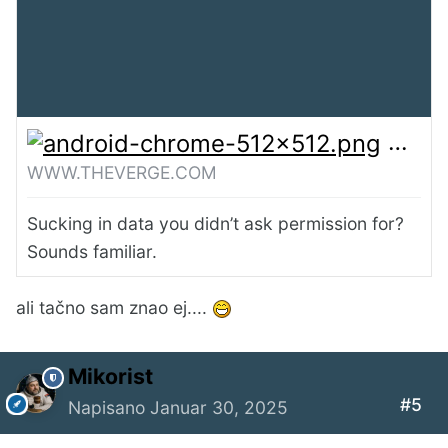
OpenA
WWW.THEVERGE.COM
Sucking in data you didn’t ask permission for?
Sounds familiar.
ali tačno sam znao ej....
Mikorist
#5
Napisano
Januar 30, 2025