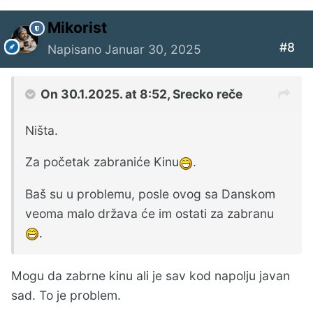
Mikorist
#8
Napisano
Januar 30, 2025
On 30.1.2025. at 8:52,
Srecko
reče
Ništa.
Za početak zabraniće Kinu
.
Baš su u problemu, posle ovog sa Danskom
veoma malo država će im ostati za zabranu
.
Mogu da zabrne kinu ali je sav kod napolju javan
sad. To je problem.