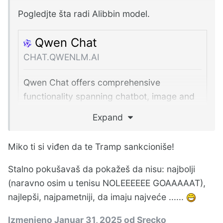
Pogledjte šta radi Alibbin model.
Qwen Chat
CHAT.QWENLM.AI
Qwen Chat offers comprehensive
functionality spanning chatbot, image and
video understanding, image generation,
Expand
document processing, web search
integration, tool utilization, and artifacts.
Miko ti si viđen da te Tramp sankcioniše!
Stalno pokušavaš da pokažeš da nisu: najbolji
(naravno osim u tenisu NOLEEEEEE GOAAAAAT),
I on isto može da radi u lokalu.
najlepši, najpametniji, da imaju najveće ......
Izmenjeno
Januar 31, 2025
od Srecko