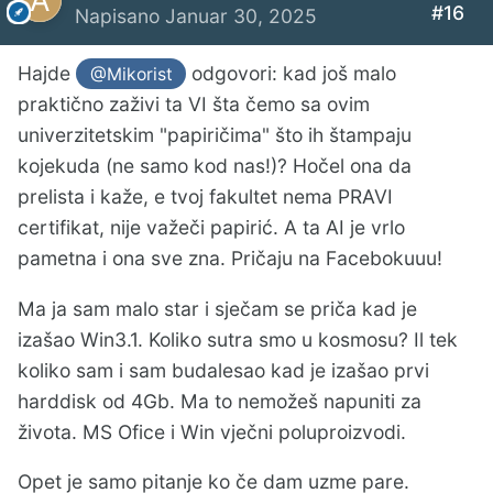
#16
Napisano
Januar 30, 2025
Hajde
odgovori: kad još malo
@Mikorist
praktično zaživi ta VI šta čemo sa ovim
univerzitetskim "papiričima" što ih štampaju
kojekuda (ne samo kod nas!)? Hočel ona da
prelista i kaže, e tvoj fakultet nema PRAVI
certifikat, nije važeči papirić. A ta AI je vrlo
pametna i ona sve zna. Pričaju na Facebokuuu!
Ma ja sam malo star i sječam se priča kad je
izašao Win3.1. Koliko sutra smo u kosmosu? Il tek
koliko sam i sam budalesao kad je izašao prvi
harddisk od 4Gb. Ma to nemožeš napuniti za
života. MS Ofice i Win vječni poluproizvodi.
Opet je samo pitanje ko če dam uzme pare.