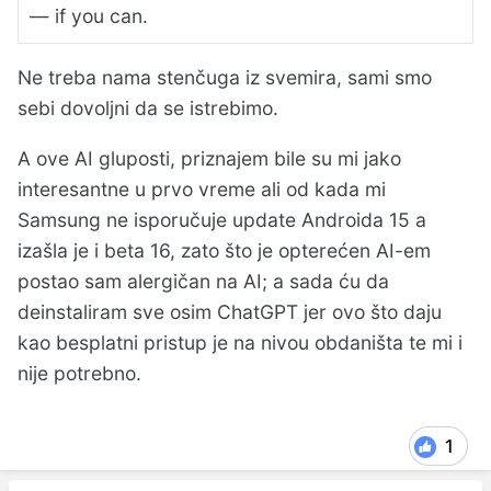
— if you can.
Ne treba nama stenčuga iz svemira, sami smo
sebi dovoljni da se istrebimo.
A ove AI gluposti, priznajem bile su mi jako
interesantne u prvo vreme ali od kada mi
Samsung ne isporučuje update Androida 15 a
izašla je i beta 16, zato što je opterećen AI-em
postao sam alergičan na AI; a sada ću da
deinstaliram sve osim ChatGPT jer ovo što daju
kao besplatni pristup je na nivou obdaništa te mi i
nije potrebno.
1