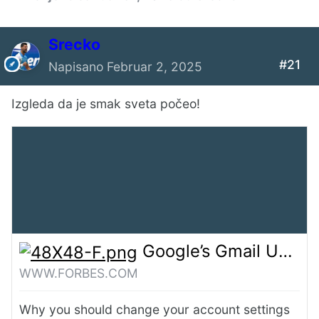
Srecko
#21
Napisano
Februar 2, 2025
GitHub - QwenLM/Qwen2.5: Qwen2.5 is the large language model series developed by Qwen team, Alibaba Cloud.
Izgleda da je smak sveta počeo!
GITHUB.COM
Qwen2.5 is the large language model
series developed by Qwen team, Alibaba
Cloud. - QwenLM/Qwen2.5
Google’s Gmail Upgrade—Do Not Leave Your Account At Risk
WWW.FORBES.COM
Why you should change your account settings