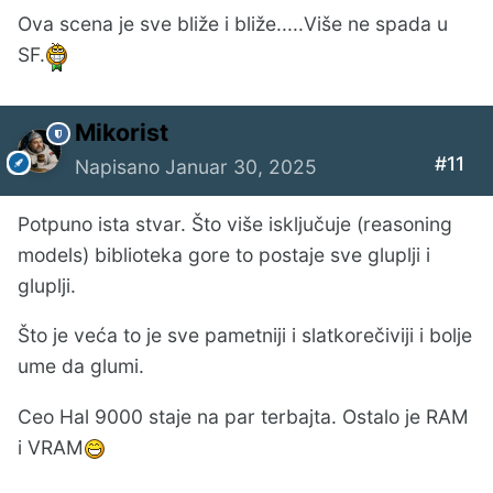
Ova scena je sve bliže i bliže.....Više ne spada u
SF.
Mikorist
#11
Napisano
Januar 30, 2025
Potpuno ista stvar. Što više isključuje (reasoning
models) biblioteka gore to postaje sve gluplji i
gluplji.
Što je veća to je sve pametniji i slatkorečiviji i bolje
ume da glumi.
Ceo Hal 9000 staje na par terbajta. Ostalo je RAM
i VRAM