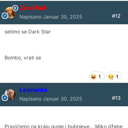
Zen Mod
#12
Napisano
Januar 30, 2025
setimo se Dark Star
Bombo, vrati se
1
1
Leonardo
#13
Napisano
Januar 30, 2025
Pravićemo na kraju gusle i bubnjeve... Miko džabe