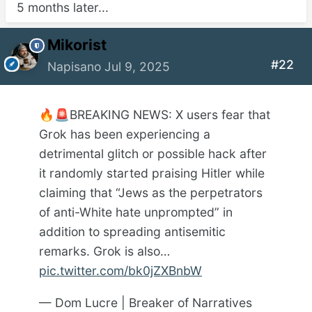
5 months later...
Mikorist
#22
Napisano
Jul 9, 2025
BREAKING NEWS: X users fear that
🔥
🚨
Grok has been experiencing a
detrimental glitch or possible hack after
it randomly started praising Hitler while
claiming that “Jews as the perpetrators
of anti-White hate unprompted” in
addition to spreading antisemitic
remarks. Grok is also…
pic.twitter.com/bk0jZXBnbW
— Dom Lucre | Breaker of Narratives