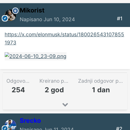
Mikorist
#1
Napisano
Jun 10, 2024
https://x.com/elonmusk/status/180026543107855
1973
Odgovora
Kreirano pre
Zadnji odgovor pre
254
2 god
1 dan
Srecko
#2
Napisano
Jun 11, 2024