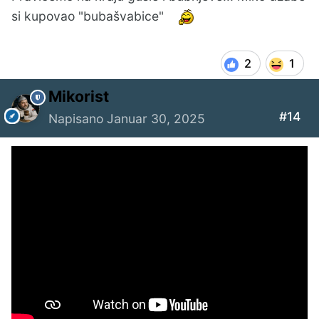
si kupovao "bubašvabice"
2
1
Mikorist
#14
Napisano
Januar 30, 2025