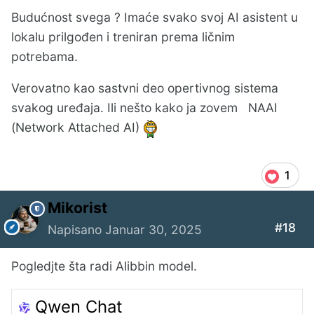
Budućnost svega ? Imaće svako svoj AI asistent u
lokalu prilgođen i treniran prema ličnim
potrebama.
Verovatno kao sastvni deo opertivnog sistema
svakog uređaja. Ili nešto kako ja zovem NAAI
(Network Attached AI)
1
Mikorist
#18
Napisano
Januar 30, 2025
Pogledjte šta radi Alibbin model.
Qwen Chat