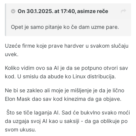
On 30.1.2025. at 17:40,
asimze
reče
Opet je samo pitanje ko če dam uzme pare.
Uzeće firme koje prave hardver u svakom slučaju
uvek.
Koliko vidim ovo sa AI je da se potpuno otvori sav
kod. U smislu da abude ko Linux distribucija.
Ne bi se zakleo ali moje je mišljenje je da je lično
Elon Mask dao sav kod kinezima da ga objave.
Što se tiče laganja AI. Sad će bukvlno svako moći
da uzgaja svoj AI kao u saksiji - da ga oblikuje po
svom ukusu.