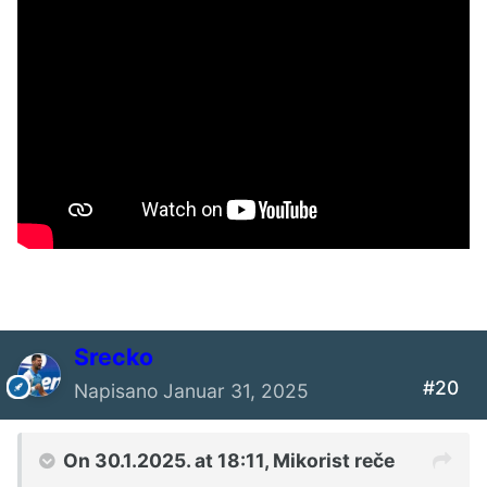
Srecko
#20
Napisano
Januar 31, 2025
On 30.1.2025. at 18:11,
Mikorist
reče