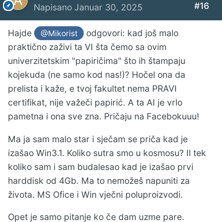
#16
Napisano
Januar 30, 2025
Hajde
odgovori: kad još malo
@Mikorist
praktično zaživi ta VI šta čemo sa ovim
univerzitetskim "papiričima" što ih štampaju
kojekuda (ne samo kod nas!)? Hočel ona da
prelista i kaže, e tvoj fakultet nema PRAVI
certifikat, nije važeči papirić. A ta AI je vrlo
pametna i ona sve zna. Pričaju na Facebokuuu!
Ma ja sam malo star i sječam se priča kad je
izašao Win3.1. Koliko sutra smo u kosmosu? Il tek
koliko sam i sam budalesao kad je izašao prvi
harddisk od 4Gb. Ma to nemožeš napuniti za
života. MS Ofice i Win vječni poluproizvodi.
Opet je samo pitanje ko če dam uzme pare.