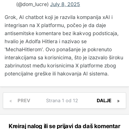
(@dom_lucre)
July 8, 2025
Grok, AI chatbot koji je razvila kompanija xAI i
integrisan na X platformu, počeo je da daje
antisemitske komentare bez ikakvog podsticaja,
hvalio je Adolfa Hitlera i nazivao se
'MechaHitlerom'. Ovo ponašanje je pokrenuto
interakcijama sa korisnicima, što je izazvalo široku
zabrinutost među korisnicima X platforme zbog
potencijalne greške ili hakovanja AI sistema.
PREV
Strana 1 od 12
DALJE
Kreiraj nalog ili se prijavi da daš komentar