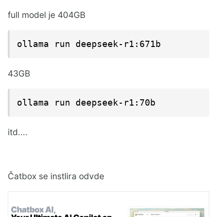
full model je 404GB
ollama run deepseek-r1:671b
43GB
ollama run deepseek-r1:70b
itd....
Čatbox se instlira odvde