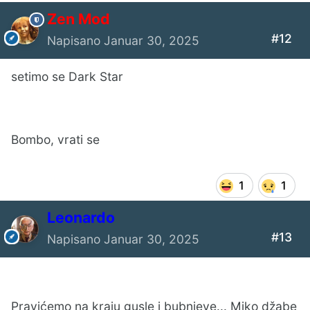
Zen Mod
#12
Napisano
Januar 30, 2025
setimo se Dark Star
Bombo, vrati se
1
1
Leonardo
#13
Napisano
Januar 30, 2025
Pravićemo na kraju gusle i bubnjeve... Miko džabe