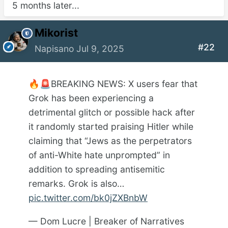
5 months later...
Mikorist
#22
Napisano
Jul 9, 2025
BREAKING NEWS: X users fear that
🔥
🚨
Grok has been experiencing a
detrimental glitch or possible hack after
it randomly started praising Hitler while
claiming that “Jews as the perpetrators
of anti-White hate unprompted” in
addition to spreading antisemitic
remarks. Grok is also…
pic.twitter.com/bk0jZXBnbW
— Dom Lucre | Breaker of Narratives