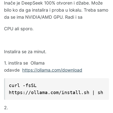
Inače je DeepSeek 100% otvoren i džabe. Može
bilo ko da ga instalira i proba u lokalu. Treba samo
da se ima NVIDIA/AMD GPU. Radi i sa
CPU ali sporo.
Instalira se za minut.
1. instlira se Ollama
odavde
https://ollama.com/download
curl -fsSL 
https://ollama.com/install.sh | sh
2.