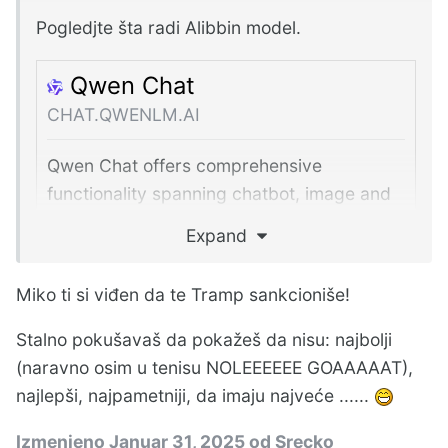
Pogledjte šta radi Alibbin model.
Qwen Chat
CHAT.QWENLM.AI
Qwen Chat offers comprehensive
functionality spanning chatbot, image and
video understanding, image generation,
Expand
document processing, web search
integration, tool utilization, and artifacts.
Miko ti si viđen da te Tramp sankcioniše!
Stalno pokušavaš da pokažeš da nisu: najbolji
(naravno osim u tenisu NOLEEEEEE GOAAAAAT),
I on isto može da radi u lokalu.
najlepši, najpametniji, da imaju najveće ......
Izmenjeno
Januar 31, 2025
od Srecko