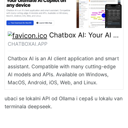
Chatbox AI: Your AI Copilot, Best AI Client on any device, Free Download
CHATBOXAI.APP
Chatbox AI is an AI client application and smart
assistant. Compatible with many cutting-edge
AI models and APIs. Available on Windows,
MacOS, Android, iOS, Web, and Linux.
ubaci se lokalni API od Ollama i cepaš u lokalu van
terminala deepseek.