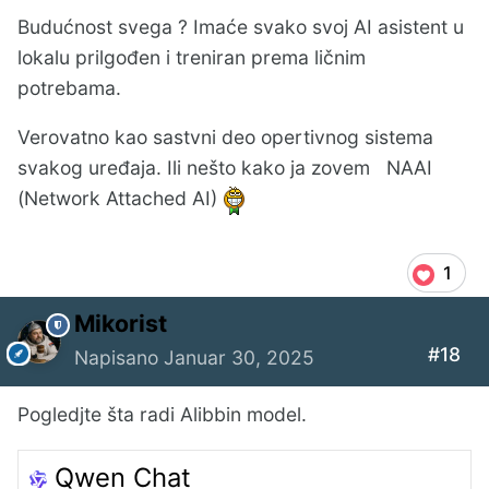
Budućnost svega ? Imaće svako svoj AI asistent u
lokalu prilgođen i treniran prema ličnim
potrebama.
Verovatno kao sastvni deo opertivnog sistema
svakog uređaja. Ili nešto kako ja zovem NAAI
(Network Attached AI)
1
Mikorist
#18
Napisano
Januar 30, 2025
Pogledjte šta radi Alibbin model.
Qwen Chat