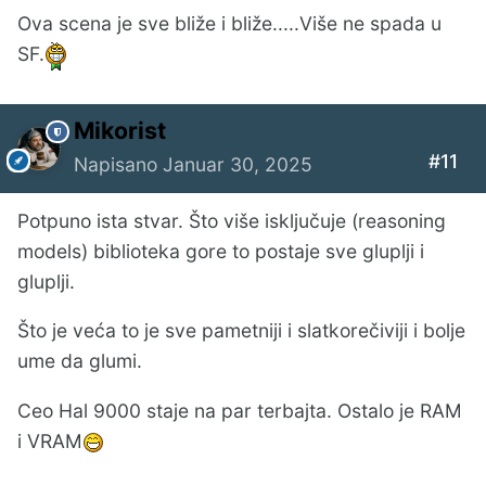
Ova scena je sve bliže i bliže.....Više ne spada u
SF.
Mikorist
#11
Napisano
Januar 30, 2025
Potpuno ista stvar. Što više isključuje (reasoning
models) biblioteka gore to postaje sve gluplji i
gluplji.
Što je veća to je sve pametniji i slatkorečiviji i bolje
ume da glumi.
Ceo Hal 9000 staje na par terbajta. Ostalo je RAM
i VRAM