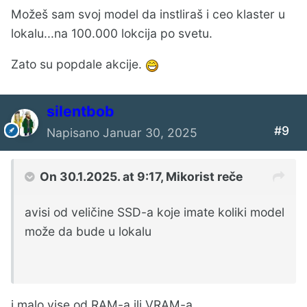
Možeš sam svoj model da instliraš i ceo klaster u
lokalu...na 100.000 lokcija po svetu.
Zato su popdale akcije.
silentbob
#9
Napisano
Januar 30, 2025
On 30.1.2025. at 9:17,
Mikorist
reče
avisi od veličine SSD-a koje imate koliki model
može da bude u lokalu
i malo vise od RAM-a ili VRAM-a