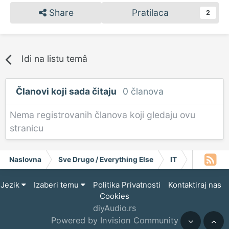
Share
Pratilaca
2
Idi na listu temâ
Članovi koji sada čitaju
0 članova
Nema registrovanih članova koji gledaju ovu
stranicu
Naslovna
Sve Drugo / Everything Else
IT
Informativ
Jezik
Izaberi temu
Politika Privatnosti
Kontaktiraj nas
Cookies
diyAudio.rs
Powered by Invision Community