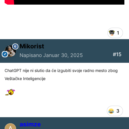
1
Mikorist
#15
Napisano
Januar 30, 2025
ChatGPT nije ni slutio da će izgubiti svoje radno mesto zbog
Veštačke Inteligencije
3
asimze