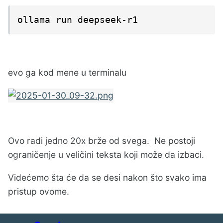
ollama run deepseek-r1
evo ga kod mene u terminalu
Ovo radi jedno 20x brže od svega. Ne postoji
ograničenje u veličini teksta koji može da izbaci.
Videćemo šta će da se desi nakon što svako ima
pristup ovome.