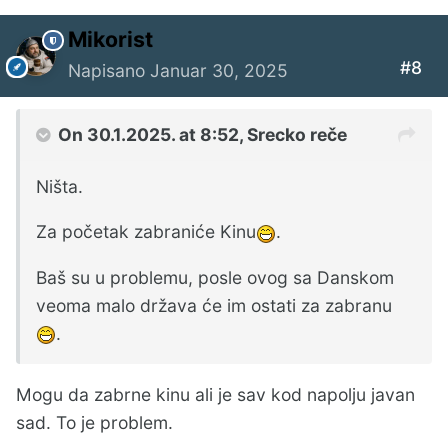
Mikorist
#8
Napisano
Januar 30, 2025
On 30.1.2025. at 8:52,
Srecko
reče
Ništa.
Za početak zabraniće Kinu
.
Baš su u problemu, posle ovog sa Danskom
veoma malo država će im ostati za zabranu
.
Mogu da zabrne kinu ali je sav kod napolju javan
sad. To je problem.