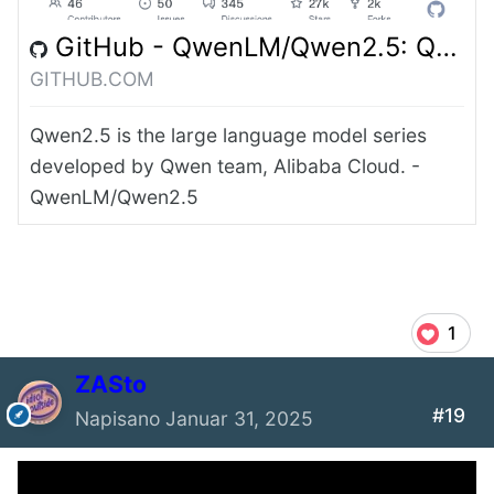
GitHub - QwenLM/Qwen2.5: Qwen2.5 is the large language model series developed by Qwen team, Alibaba Cloud.
GITHUB.COM
Qwen2.5 is the large language model series
developed by Qwen team, Alibaba Cloud. -
QwenLM/Qwen2.5
1
ZASto
#19
Napisano
Januar 31, 2025