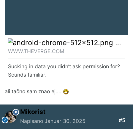
OpenA
WWW.THEVERGE.COM
Sucking in data you didn’t ask permission for?
Sounds familiar.
ali tačno sam znao ej....
Mikorist
#5
Napisano
Januar 30, 2025