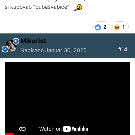
si kupovao "bubašvabice"
2
1
Mikorist
#14
Napisano
Januar 30, 2025