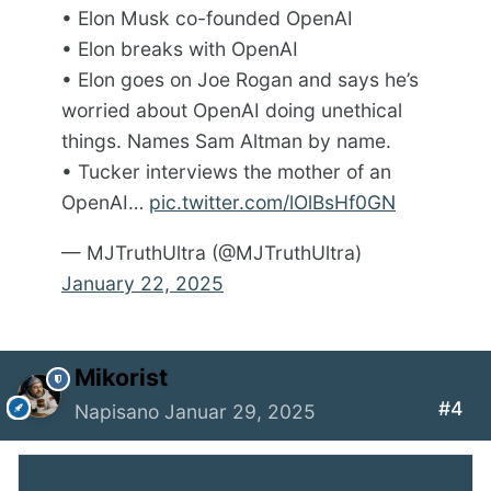
• Elon Musk co-founded OpenAI
• Elon breaks with OpenAI
• Elon goes on Joe Rogan and says he’s
worried about OpenAI doing unethical
things. Names Sam Altman by name.
• Tucker interviews the mother of an
OpenAI…
pic.twitter.com/lOlBsHf0GN
— MJTruthUltra (@MJTruthUltra)
January 22, 2025
Mikorist
#4
Napisano
Januar 29, 2025