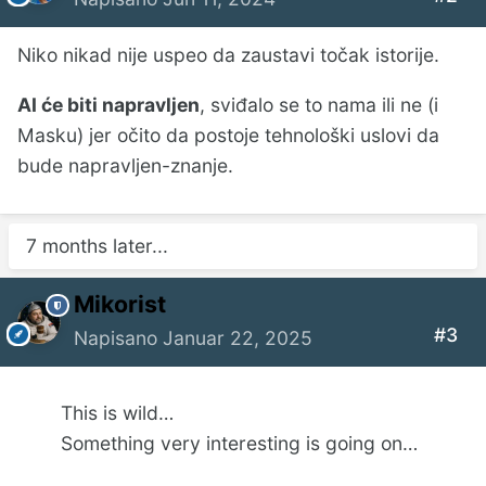
Niko nikad nije uspeo da zaustavi točak istorije.
AI će biti napravljen
, sviđalo se to nama ili ne (i
Masku) jer očito da postoje tehnološki uslovi da
bude napravljen-znanje.
7 months later...
Mikorist
#3
Napisano
Januar 22, 2025
This is wild…
Something very interesting is going on…