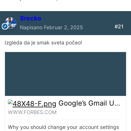
Srecko
#21
Napisano
Februar 2, 2025
GitHub - QwenLM/Qwen2.5: Qwen2.5 is the large language model series developed by Qwen team, Alibaba Cloud.
Izgleda da je smak sveta počeo!
GITHUB.COM
Qwen2.5 is the large language model
series developed by Qwen team, Alibaba
Cloud. - QwenLM/Qwen2.5
Google’s Gmail Upgrade—Do Not Leave Your Account At Risk
WWW.FORBES.COM
Why you should change your account settings