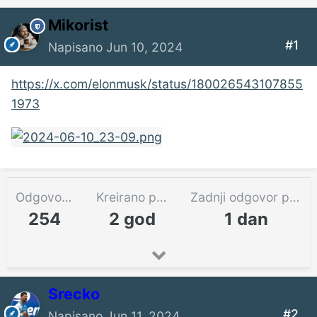
Mikorist
#1
Napisano
Jun 10, 2024
https://x.com/elonmusk/status/180026543107855
1973
Odgovora
Kreirano pre
Zadnji odgovor pre
254
2 god
1 dan
Srecko
#2
Napisano
Jun 11, 2024