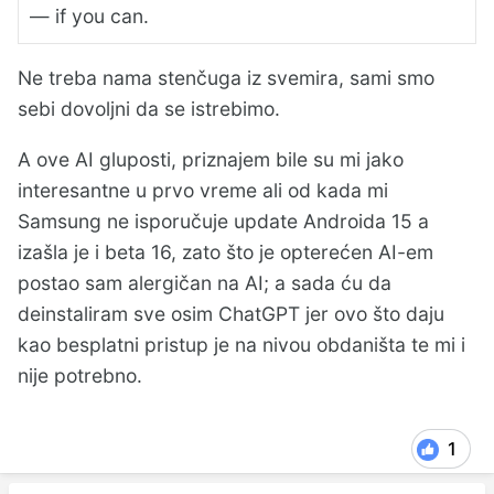
— if you can.
Ne treba nama stenčuga iz svemira, sami smo
sebi dovoljni da se istrebimo.
A ove AI gluposti, priznajem bile su mi jako
interesantne u prvo vreme ali od kada mi
Samsung ne isporučuje update Androida 15 a
izašla je i beta 16, zato što je opterećen AI-em
postao sam alergičan na AI; a sada ću da
deinstaliram sve osim ChatGPT jer ovo što daju
kao besplatni pristup je na nivou obdaništa te mi i
nije potrebno.
1