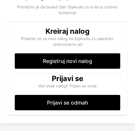
Potrebno je da budeš član DiyAudio.rs-a da bi ostavio
komentar
Kreiraj nalog
Prijavite se za novi nalog na DiyAudio.rs zajednici.
Jednostavno je!
Registruj novi nalog
Prijavi se
Već imaš nalog? Prijavi se ovde
Prijavi se odmah