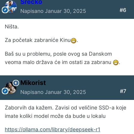
Srecko
#6
Napisano
Januar 30, 2025
Ništa.
Za početak zabraniće Kinu
.
Baš su u problemu, posle ovog sa Danskom
veoma malo država će im ostati za zabranu
.
Mikorist
#7
Napisano
Januar 30, 2025
Zaborvih da kažem. Zavisi od veličine SSD-a koje
imate koliki model može da bude u lokalu
https://ollama.com/library/deepseek-r1