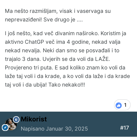
Ma nešto razmišljam, visak i vaservaga su
neprevaziđeni! Sve drugo je ....
I još nešto, kad več divanim naširoko. Koristim ja
aktivno ChatGP več ima 4 godine, nekad valja
nekad nevalja. Neki dan smo se posvađali i to
trajalo 3 dana. Uvjerih se da voli da LAŽE.
Provjereno tri puta. E sad koliko znam ko voli da
laže taj voli i da krade, a ko voli da laže i da krade
taj voli i da ubija! Tako nekako!!!
1
Mikorist
#17
Napisano
Januar 30, 2025