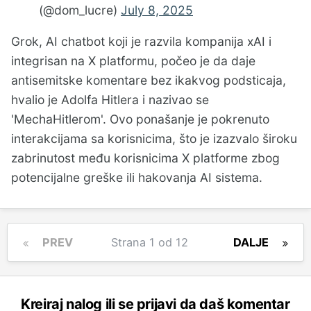
(@dom_lucre)
July 8, 2025
Grok, AI chatbot koji je razvila kompanija xAI i
integrisan na X platformu, počeo je da daje
antisemitske komentare bez ikakvog podsticaja,
hvalio je Adolfa Hitlera i nazivao se
'MechaHitlerom'. Ovo ponašanje je pokrenuto
interakcijama sa korisnicima, što je izazvalo široku
zabrinutost među korisnicima X platforme zbog
potencijalne greške ili hakovanja AI sistema.
PREV
Strana 1 od 12
DALJE
Kreiraj nalog ili se prijavi da daš komentar