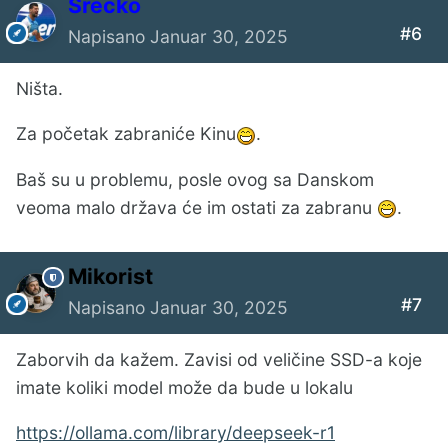
Srecko
#6
Napisano
Januar 30, 2025
Ništa.
Za početak zabraniće Kinu
.
Baš su u problemu, posle ovog sa Danskom
veoma malo država će im ostati za zabranu
.
Mikorist
#7
Napisano
Januar 30, 2025
Zaborvih da kažem. Zavisi od veličine SSD-a koje
imate koliki model može da bude u lokalu
https://ollama.com/library/deepseek-r1