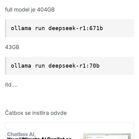
full model je 404GB
ollama run deepseek-r1:671b
43GB
ollama run deepseek-r1:70b
itd....
Čatbox se instlira odvde