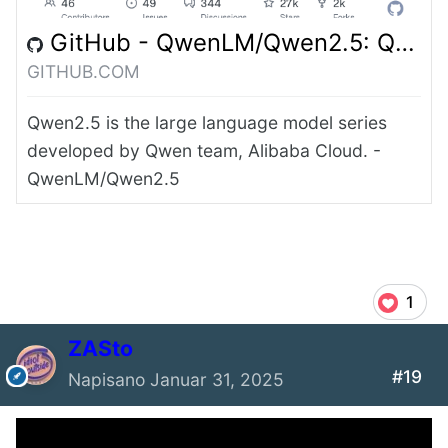
GitHub - QwenLM/Qwen2.5: Qwen2.5 is the large language model series developed by Qwen team, Alibaba Cloud.
GITHUB.COM
Qwen2.5 is the large language model series
developed by Qwen team, Alibaba Cloud. -
QwenLM/Qwen2.5
1
ZASto
#19
Napisano
Januar 31, 2025