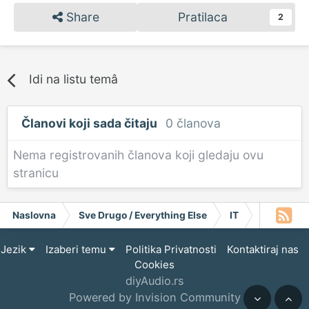
Share
Pratilaca
2
Idi na listu temâ
Članovi koji sada čitaju
0 članova
Nema registrovanih članova koji gledaju ovu
stranicu
Naslovna
Sve Drugo / Everything Else
IT
Informativ
Jezik
Izaberi temu
Politika Privatnosti
Kontaktiraj nas
Cookies
diyAudio.rs
Powered by Invision Community