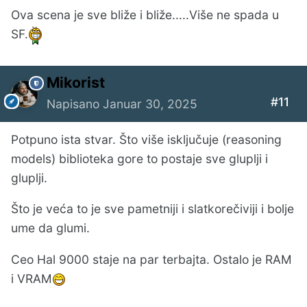
Ova scena je sve bliže i bliže.....Više ne spada u
SF.
Mikorist
#11
Napisano
Januar 30, 2025
Potpuno ista stvar. Što više isključuje (reasoning
models) biblioteka gore to postaje sve gluplji i
gluplji.
Što je veća to je sve pametniji i slatkorečiviji i bolje
ume da glumi.
Ceo Hal 9000 staje na par terbajta. Ostalo je RAM
i VRAM