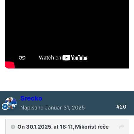
Srecko
#20
Napisano
Januar 31, 2025
On 30.1.2025. at 18:11,
Mikorist
reče