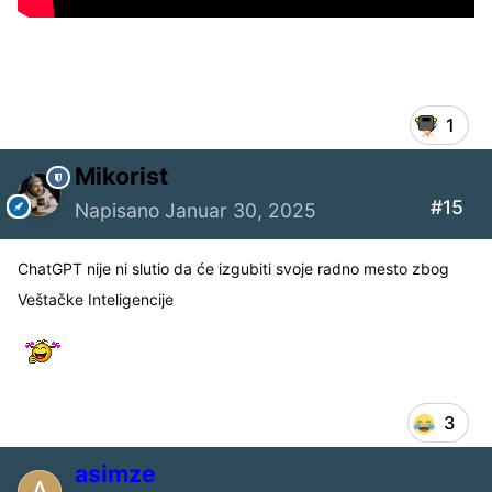
1
Mikorist
#15
Napisano
Januar 30, 2025
ChatGPT nije ni slutio da će izgubiti svoje radno mesto zbog
Veštačke Inteligencije
3
asimze