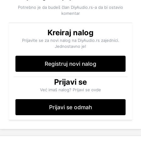
Potrebno je da budeš član DiyAudio.rs-a da bi ostavio
komentar
Kreiraj nalog
Prijavite se za novi nalog na DiyAudio.rs zajednici.
Jednostavno je!
Registruj novi nalog
Prijavi se
Već imaš nalog? Prijavi se ovde
Prijavi se odmah