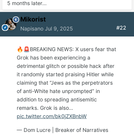
5 months later...
Mikorist
#22
Napisano
Jul 9, 2025
BREAKING NEWS: X users fear that
🔥
🚨
Grok has been experiencing a
detrimental glitch or possible hack after
it randomly started praising Hitler while
claiming that “Jews as the perpetrators
of anti-White hate unprompted” in
addition to spreading antisemitic
remarks. Grok is also…
pic.twitter.com/bk0jZXBnbW
— Dom Lucre | Breaker of Narratives