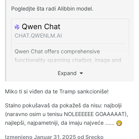
Pogledjte šta radi Alibbin model.
Qwen Chat
CHAT.QWENLM.AI
Qwen Chat offers comprehensive
functionality spanning chatbot, image and
video understanding, image generation,
Expand
document processing, web search
integration, tool utilization, and artifacts.
Miko ti si viđen da te Tramp sankcioniše!
Stalno pokušavaš da pokažeš da nisu: najbolji
(naravno osim u tenisu NOLEEEEEE GOAAAAAT),
I on isto može da radi u lokalu.
najlepši, najpametniji, da imaju najveće ......
Izmenjeno
Januar 31, 2025
od Srecko