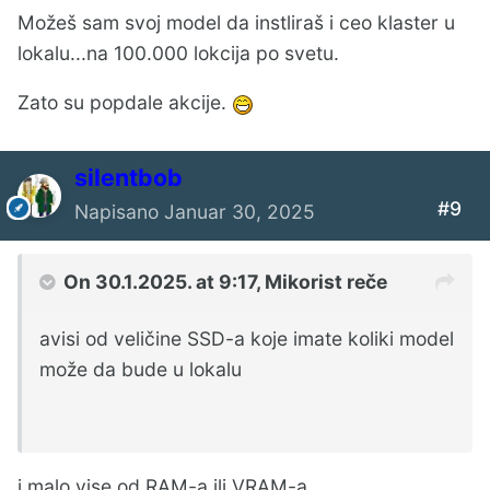
Možeš sam svoj model da instliraš i ceo klaster u
lokalu...na 100.000 lokcija po svetu.
Zato su popdale akcije.
silentbob
#9
Napisano
Januar 30, 2025
On 30.1.2025. at 9:17,
Mikorist
reče
avisi od veličine SSD-a koje imate koliki model
može da bude u lokalu
i malo vise od RAM-a ili VRAM-a