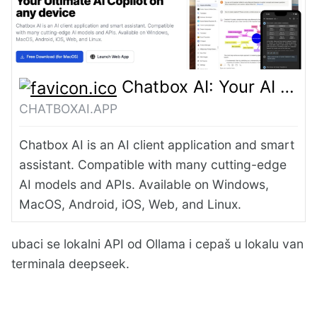
Chatbox AI: Your AI Copilot, Best AI Client on any device, Free Download
CHATBOXAI.APP
Chatbox AI is an AI client application and smart
assistant. Compatible with many cutting-edge
AI models and APIs. Available on Windows,
MacOS, Android, iOS, Web, and Linux.
ubaci se lokalni API od Ollama i cepaš u lokalu van
terminala deepseek.