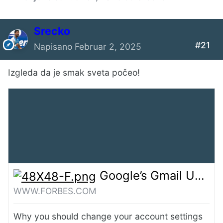
Srecko
#21
Napisano
Februar 2, 2025
GitHub - QwenLM/Qwen2.5: Qwen2.5 is the large language model series developed by Qwen team, Alibaba Cloud.
Izgleda da je smak sveta počeo!
GITHUB.COM
Qwen2.5 is the large language model
series developed by Qwen team, Alibaba
Cloud. - QwenLM/Qwen2.5
Google’s Gmail Upgrade—Do Not Leave Your Account At Risk
WWW.FORBES.COM
Why you should change your account settings