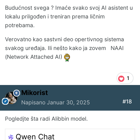
Budućnost svega ? Imaće svako svoj AI asistent u
lokalu prilgođen i treniran prema ličnim
potrebama.
Verovatno kao sastvni deo opertivnog sistema
svakog uređaja. Ili nešto kako ja zovem NAAI
(Network Attached AI)
1
Mikorist
#18
Napisano
Januar 30, 2025
Pogledjte šta radi Alibbin model.
Qwen Chat