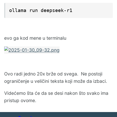
ollama run deepseek-r1
evo ga kod mene u terminalu
Ovo radi jedno 20x brže od svega. Ne postoji
ograničenje u veličini teksta koji može da izbaci.
Videćemo šta će da se desi nakon što svako ima
pristup ovome.