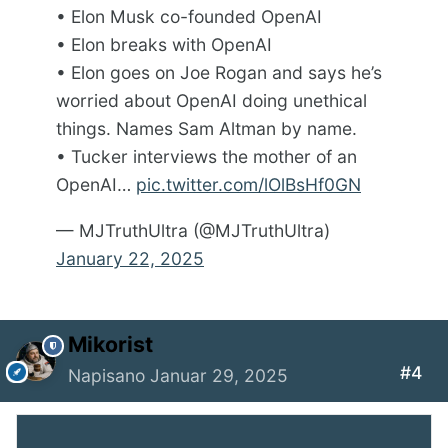
• Elon Musk co-founded OpenAI
• Elon breaks with OpenAI
• Elon goes on Joe Rogan and says he’s
worried about OpenAI doing unethical
things. Names Sam Altman by name.
• Tucker interviews the mother of an
OpenAI…
pic.twitter.com/lOlBsHf0GN
— MJTruthUltra (@MJTruthUltra)
January 22, 2025
Mikorist
#4
Napisano
Januar 29, 2025