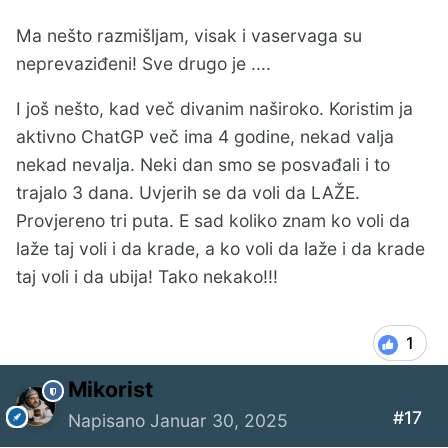
Ma nešto razmišljam, visak i vaservaga su
neprevaziđeni! Sve drugo je ....
I još nešto, kad več divanim naširoko. Koristim ja
aktivno ChatGP več ima 4 godine, nekad valja
nekad nevalja. Neki dan smo se posvađali i to
trajalo 3 dana. Uvjerih se da voli da LAŽE.
Provjereno tri puta. E sad koliko znam ko voli da
laže taj voli i da krade, a ko voli da laže i da krade
taj voli i da ubija! Tako nekako!!!
1
Mikorist
#17
Napisano
Januar 30, 2025