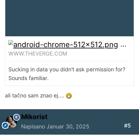
OpenA
WWW.THEVERGE.COM
Sucking in data you didn’t ask permission for?
Sounds familiar.
ali tačno sam znao ej....
Mikorist
#5
Napisano
Januar 30, 2025