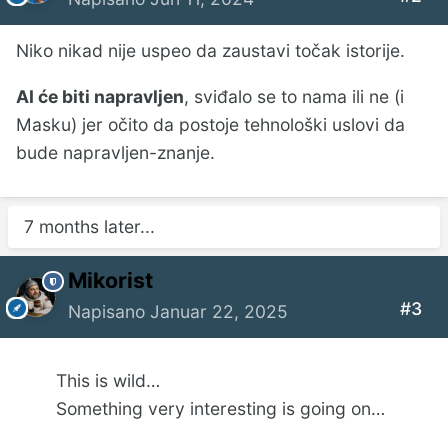
Niko nikad nije uspeo da zaustavi točak istorije.
AI će biti napravljen
, sviđalo se to nama ili ne (i
Masku) jer očito da postoje tehnološki uslovi da
bude napravljen-znanje.
7 months later...
Mikorist
#3
Napisano
Januar 22, 2025
This is wild…
Something very interesting is going on…