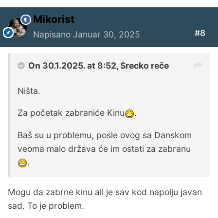
Mikorist
#8
Napisano
Januar 30, 2025
On 30.1.2025. at 8:52,
Srecko
reče
Ništa.
Za početak zabraniće Kinu
.
Baš su u problemu, posle ovog sa Danskom
veoma malo država će im ostati za zabranu
.
Mogu da zabrne kinu ali je sav kod napolju javan
sad. To je problem.