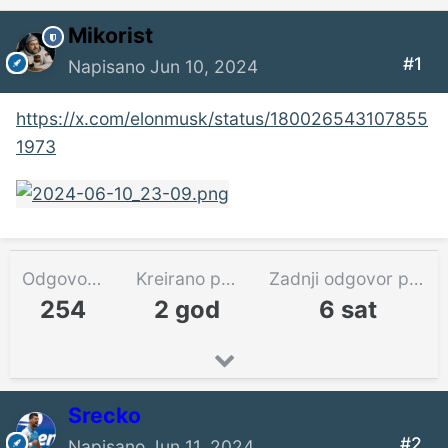
Mikorist
#1
Napisano
Jun 10, 2024
https://x.com/elonmusk/status/180026543107855
1973
Odgovora
Kreirano pre
Zadnji odgovor pre
254
2 god
6 sat
Srecko
#2
Napisano
Jun 11, 2024