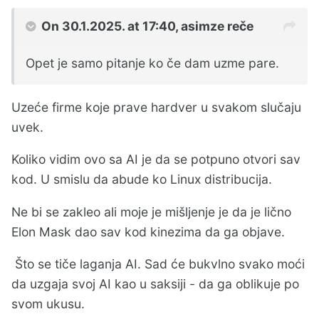
On 30.1.2025. at 17:40,
asimze
reče
Opet je samo pitanje ko če dam uzme pare.
Uzeće firme koje prave hardver u svakom slučaju
uvek.
Koliko vidim ovo sa AI je da se potpuno otvori sav
kod. U smislu da abude ko Linux distribucija.
Ne bi se zakleo ali moje je mišljenje je da je lično
Elon Mask dao sav kod kinezima da ga objave.
Što se tiče laganja AI. Sad će bukvlno svako moći
da uzgaja svoj AI kao u saksiji - da ga oblikuje po
svom ukusu.