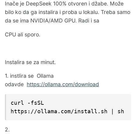
Inače je DeepSeek 100% otvoren i džabe. Može
bilo ko da ga instalira i proba u lokalu. Treba samo
da se ima NVIDIA/AMD GPU. Radi i sa
CPU ali sporo.
Instalira se za minut.
1. instlira se Ollama
odavde
https://ollama.com/download
curl -fsSL 
https://ollama.com/install.sh | sh
2.