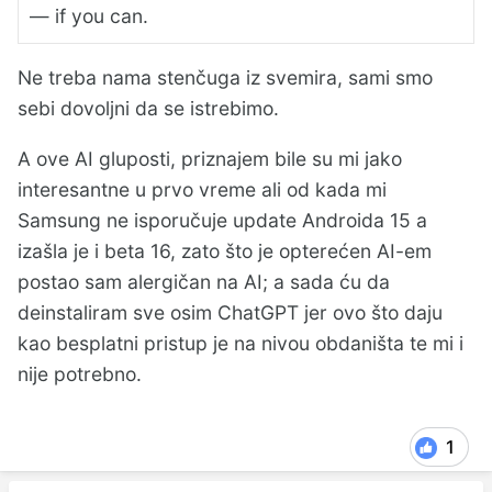
— if you can.
Ne treba nama stenčuga iz svemira, sami smo
sebi dovoljni da se istrebimo.
A ove AI gluposti, priznajem bile su mi jako
interesantne u prvo vreme ali od kada mi
Samsung ne isporučuje update Androida 15 a
izašla je i beta 16, zato što je opterećen AI-em
postao sam alergičan na AI; a sada ću da
deinstaliram sve osim ChatGPT jer ovo što daju
kao besplatni pristup je na nivou obdaništa te mi i
nije potrebno.
1