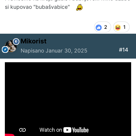
si kupovao "bubašvabice"
2
1
Mikorist
#14
Napisano
Januar 30, 2025