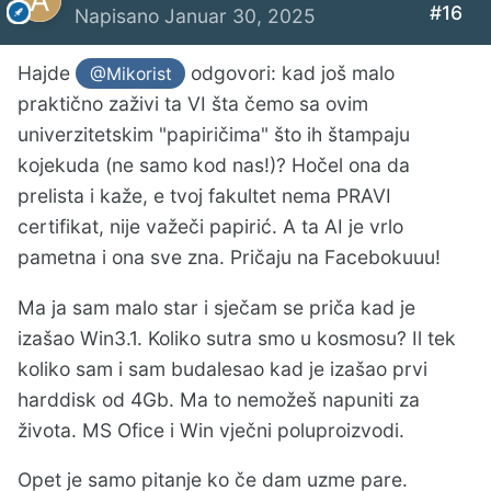
#16
Napisano
Januar 30, 2025
Hajde
odgovori: kad još malo
@Mikorist
praktično zaživi ta VI šta čemo sa ovim
univerzitetskim "papiričima" što ih štampaju
kojekuda (ne samo kod nas!)? Hočel ona da
prelista i kaže, e tvoj fakultet nema PRAVI
certifikat, nije važeči papirić. A ta AI je vrlo
pametna i ona sve zna. Pričaju na Facebokuuu!
Ma ja sam malo star i sječam se priča kad je
izašao Win3.1. Koliko sutra smo u kosmosu? Il tek
koliko sam i sam budalesao kad je izašao prvi
harddisk od 4Gb. Ma to nemožeš napuniti za
života. MS Ofice i Win vječni poluproizvodi.
Opet je samo pitanje ko če dam uzme pare.