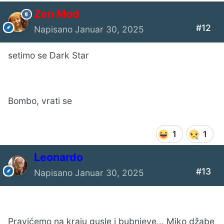
Zen Mod
#12
Napisano
Januar 30, 2025
setimo se Dark Star
Bombo, vrati se
1
1
Leonardo
#13
Napisano
Januar 30, 2025
Pravićemo na kraju gusle i bubnjeve... Miko džabe