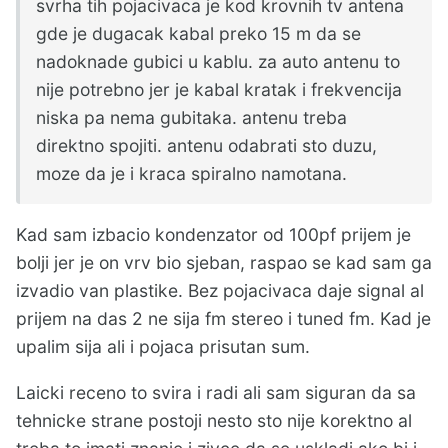
svrha tih pojacivaca je kod krovnih tv antena
gde je dugacak kabal preko 15 m da se
nadoknade gubici u kablu. za auto antenu to
nije potrebno jer je kabal kratak i frekvencija
niska pa nema gubitaka. antenu treba
direktno spojiti. antenu odabrati sto duzu,
moze da je i kraca spiralno namotana.
Kad sam izbacio kondenzator od 100pf prijem je
bolji jer je on vrv bio sjeban, raspao se kad sam ga
izvadio van plastike. Bez pojacivaca daje signal al
prijem na das 2 ne sija fm stereo i tuned fm. Kad je
upalim sija ali i pojaca prisutan sum.
Laicki receno to svira i radi ali sam siguran da sa
tehnicke strane postoji nesto sto nije korektno al