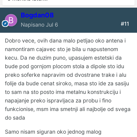
Bogdan08
#11
Napisano
Jul 6
Dobro vece, ovih dana malo petljao oko antena i
namontiram cajavec sto je bila u napustenom
kecu. Da ne duzim puno, upasujem estetski da
bude pod gornjom plocom stola a dipole sto idu
preko soferke napravim od dvostrane trake i alu
folije da bude cenat siroko, masa sto ide za sasiju
to sam na sto posto ima metalnu konstrukciju i
napajanje preko ispravljaca za probu i fino
funkcionise, msm ima smetnji ali najbolje od svega
do sada
Samo nisam siguran oko jednog malog