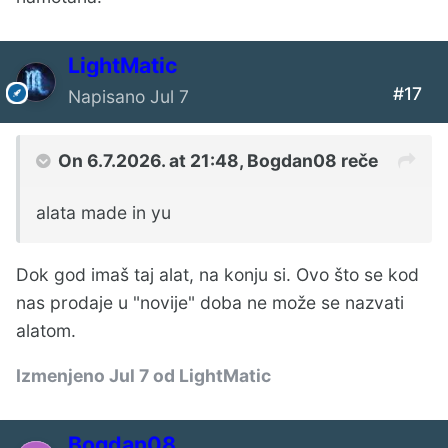
LightMatic
#17
Napisano
Jul 7
On 6.7.2026. at 21:48,
Bogdan08
reče
alata made in yu
Dok god imaš taj alat, na konju si. Ovo što se kod
nas prodaje u "novije" doba ne može se nazvati
alatom.
Izmenjeno
Jul 7
od LightMatic
Bogdan08