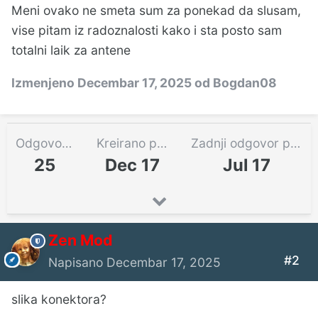
Meni ovako ne smeta sum za ponekad da slusam,
vise pitam iz radoznalosti kako i sta posto sam
totalni laik za antene
Izmenjeno
Decembar 17, 2025
od Bogdan08
Odgovora
Kreirano pre
Zadnji odgovor pre
25
Dec 17
Jul 17
Zen Mod
#2
Napisano
Decembar 17, 2025
slika konektora?