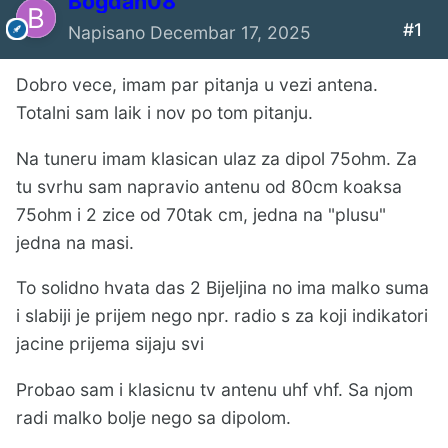
Bogdan08
#1
Napisano
Decembar 17, 2025
Dobro vece, imam par pitanja u vezi antena.
Totalni sam laik i nov po tom pitanju.
Na tuneru imam klasican ulaz za dipol 75ohm. Za
tu svrhu sam napravio antenu od 80cm koaksa
75ohm i 2 zice od 70tak cm, jedna na "plusu"
jedna na masi.
To solidno hvata das 2 Bijeljina no ima malko suma
i slabiji je prijem nego npr. radio s za koji indikatori
jacine prijema sijaju svi
Probao sam i klasicnu tv antenu uhf vhf. Sa njom
radi malko bolje nego sa dipolom.