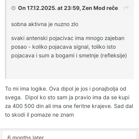
On 17.12.2025. at 23:59,
Zen Mod
reče
sobna aktivna je nuzno zlo
svaki antenski pojacivac ima mnogo zajeban
posao - koliko pojacava signal, toliko isto
pojacava i sum a bogami i smetnje (refleksije)
To mi ima logike. Ova dipol je jos i ponajbolja od
svega. Dipol ko sto sam ja pravio ima da se kupi
za 400 500 din ali ima one feritne krajeve. Sad dal
to skodi il pomaze ne znam
6 months later...