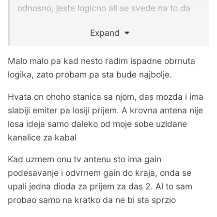
odnosno, jeste logicno ali se svede na to da
ne mozes da niti izmeris situaciju niti vecina
Expand
od nas ima potrebno znanje da to izmeri
elem, snalazenje, a ako to nije dosta, antena
Malo malo pa kad nesto radim ispadne obrnuta
na krov ....... ako je moguce
logika, zato probam pa sta bude najbolje.
Hvata on ohoho stanica sa njom, das mozda i ima
slabiji emiter pa losiji prijem. A krovna antena nije
losa ideja samo daleko od moje sobe uzidane
kanalice za kabal
Kad uzmem onu tv antenu sto ima gain
podesavanje i odvrnem gain do kraja, onda se
upali jedna dioda za prijem za das 2. Al to sam
probao samo na kratko da ne bi sta sprzio