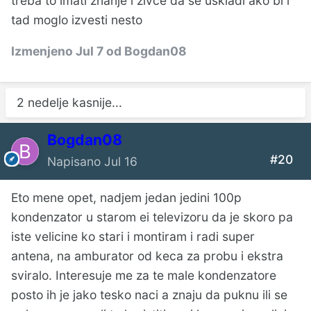
treba to imati znanje i zivce da se uskladi ako bi i
tad moglo izvesti nesto
Izmenjeno
Jul 7
od Bogdan08
2 nedelje kasnije...
Bogdan08
#20
Napisano
Jul 16
Eto mene opet, nadjem jedan jedini 100p
kondenzator u starom ei televizoru da je skoro pa
iste velicine ko stari i montiram i radi super
antena, na amburator od keca za probu i ekstra
sviralo. Interesuje me za te male kondenzatore
posto ih je jako tesko naci a znaju da puknu ili se