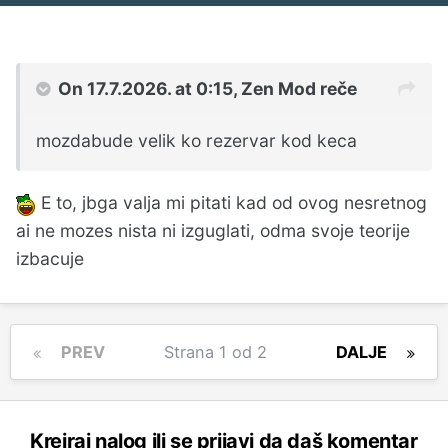
On 17.7.2026. at 0:15,
Zen Mod
reče
mozdabude velik ko rezervar kod keca
E to, jbga valja mi pitati kad od ovog nesretnog
ai ne mozes nista ni izguglati, odma svoje teorije
izbacuje
PREV
Strana 1 od 2
DALJE
Kreiraj nalog ili se prijavi da daš komentar