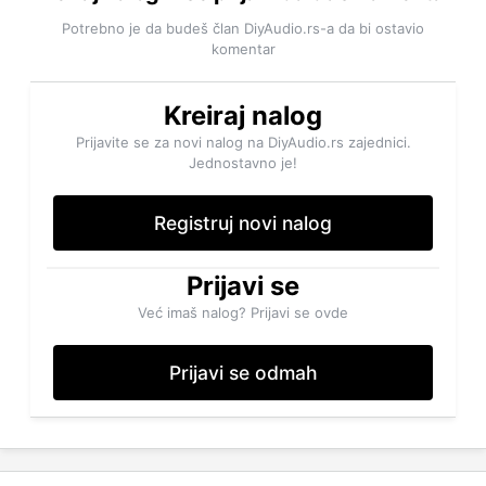
Potrebno je da budeš član DiyAudio.rs-a da bi ostavio
komentar
Kreiraj nalog
Prijavite se za novi nalog na DiyAudio.rs zajednici.
Jednostavno je!
Registruj novi nalog
Prijavi se
Već imaš nalog? Prijavi se ovde
Prijavi se odmah