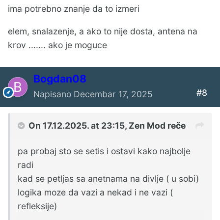
ima potrebno znanje da to izmeri
elem, snalazenje, a ako to nije dosta, antena na
krov ....... ako je moguce
Bogdan08
#8
Napisano
Decembar 17, 2025
On 17.12.2025. at 23:15,
Zen Mod
reče
pa probaj sto se setis i ostavi kako najbolje
radi
kad se petljas sa anetnama na divlje ( u sobi)
logika moze da vazi a nekad i ne vazi (
refleksije)