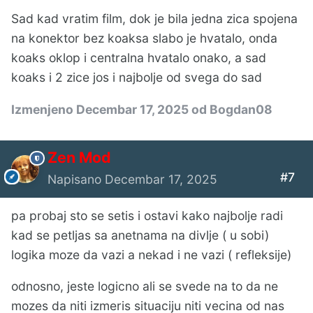
Sad kad vratim film, dok je bila jedna zica spojena
na konektor bez koaksa slabo je hvatalo, onda
koaks oklop i centralna hvatalo onako, a sad
koaks i 2 zice jos i najbolje od svega do sad
Izmenjeno
Decembar 17, 2025
od Bogdan08
Zen Mod
#7
Napisano
Decembar 17, 2025
pa probaj sto se setis i ostavi kako najbolje radi
kad se petljas sa anetnama na divlje ( u sobi)
logika moze da vazi a nekad i ne vazi ( refleksije)
odnosno, jeste logicno ali se svede na to da ne
mozes da niti izmeris situaciju niti vecina od nas