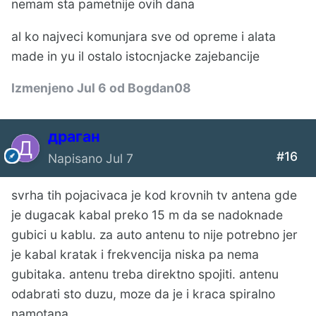
nemam sta pametnije ovih dana
al ko najveci komunjara sve od opreme i alata
made in yu il ostalo istocnjacke zajebancije
Izmenjeno
Jul 6
od Bogdan08
драган
#16
Napisano
Jul 7
svrha tih pojacivaca je kod krovnih tv antena gde
je dugacak kabal preko 15 m da se nadoknade
gubici u kablu. za auto antenu to nije potrebno jer
je kabal kratak i frekvencija niska pa nema
gubitaka. antenu treba direktno spojiti. antenu
odabrati sto duzu, moze da je i kraca spiralno
namotana.