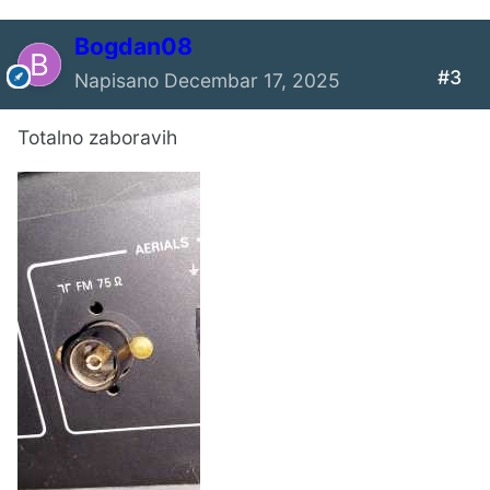
Bogdan08
#3
Napisano
Decembar 17, 2025
Totalno zaboravih