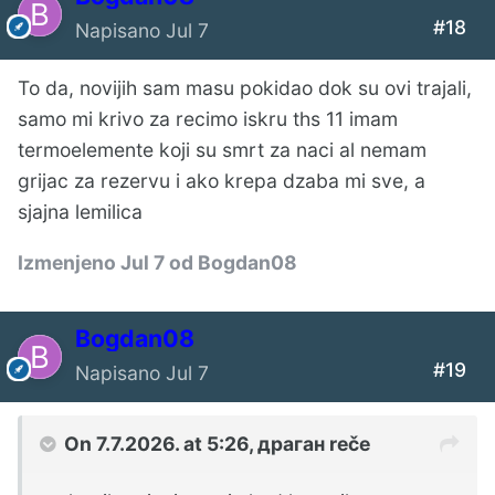
#18
Napisano
Jul 7
To da, novijih sam masu pokidao dok su ovi trajali,
samo mi krivo za recimo iskru ths 11 imam
termoelemente koji su smrt za naci al nemam
grijac za rezervu i ako krepa dzaba mi sve, a
sjajna lemilica
Izmenjeno
Jul 7
od Bogdan08
Bogdan08
#19
Napisano
Jul 7
On 7.7.2026. at 5:26,
драган
reče