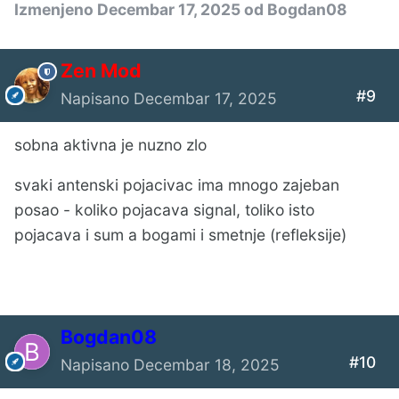
Izmenjeno
Decembar 17, 2025
od Bogdan08
Zen Mod
#9
Napisano
Decembar 17, 2025
sobna aktivna je nuzno zlo
svaki antenski pojacivac ima mnogo zajeban
posao - koliko pojacava signal, toliko isto
pojacava i sum a bogami i smetnje (refleksije)
Bogdan08
#10
Napisano
Decembar 18, 2025