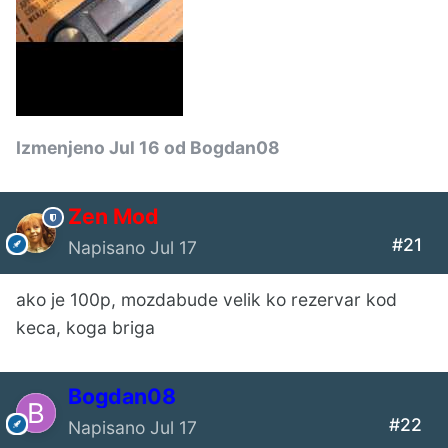
Izmenjeno
Jul 16
od Bogdan08
Zen Mod
#21
Napisano
Jul 17
ako je 100p, mozdabude velik ko rezervar kod
keca, koga briga
Bogdan08
#22
Napisano
Jul 17