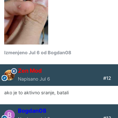
Izmenjeno
Jul 6
od Bogdan08
Zen Mod
#12
Napisano
Jul 6
ako je to aktivno sranje, batali
Bogdan08