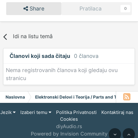
Share
Pratilaca
0
Idi na listu temâ
Članovi koji sada čitaju
0 članova
Nema registrovanih članova koji gledaju ovu
stranicu
Naslovna
Elektronski Delovi i Teorija / Parts and Theory
Jezik
Izaberi temu
Politika Privatnosti
Kontaktiraj nas
Cookies
diyAudio.rs
Powered by Invision Community