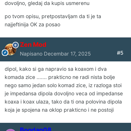
dovoljno, gledaj da kupis usmerenu
po tvom opisu, pretpostavljam da ti je ta
najjeftinija OK za posao
Zen Mod
#5
Napisano
Decembar 17, 2025
dipol, kako si ga napravio sa koaxom i dva
komada zice ....... prakticno ne radi nista bolje
nego samo jedan solo komad zice, iz razloga stoi
je impedansa dipola dovoljno veca od impedanse
koaxa i koax ulaza, tako da ti ona polovina dipola
koja je spojena na oklop prakticno i ne postoji
Bogdan08