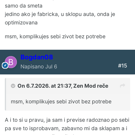
samo da smeta
jedino ako je fabricka, u sklopu auta, onda je
optimizovana
msm, komplikujes sebi zivot bez potrebe
Bogdan08
#15
Napisano
Jul 6
On 6.7.2026. at 21:37,
Zen Mod
reče
msm, komplikujes sebi zivot bez potrebe
A i to si u pravu, ja sam i previse radoznao po sebi
pa sve to isprobavam, zabavno mi da sklapam a i