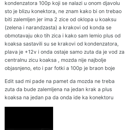
kondenzatora 100p koji se nalazi u onom djavolu
sto je blizu konektora, ne znam kako bi on trebao
biti zalemljen jer ima 2 zice od oklopa u koaksu
(zelena i narandzasta) a krakovi od konda se
obmotavaju oko tih zica i kako sam lemio plus od
koaksa sastavili su se krakovi od kondenzatora,
plava je +12v i onda ostaje samo zuta da je vod za
centralnu zicu koaksa , mozda nije najbolje
objasnjeno, eto i par fotki a 100p je braon boje
Edit sad mi pade na pamet da mozda ne treba
zuta da bude zalemljena na jedan krak a plus
koaksa na jedan pa da onda ide ka konektoru