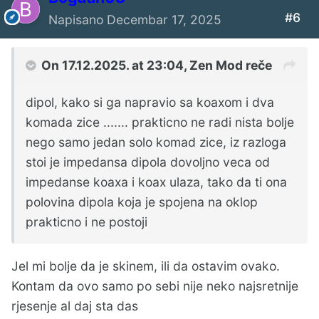
#6
Napisano
Decembar 17, 2025
On 17.12.2025. at 23:04,
Zen Mod
reče
dipol, kako si ga napravio sa koaxom i dva
komada zice ....... prakticno ne radi nista bolje
nego samo jedan solo komad zice, iz razloga
stoi je impedansa dipola dovoljno veca od
impedanse koaxa i koax ulaza, tako da ti ona
polovina dipola koja je spojena na oklop
prakticno i ne postoji
Jel mi bolje da je skinem, ili da ostavim ovako.
Kontam da ovo samo po sebi nije neko najsretnije
rjesenje al daj sta das