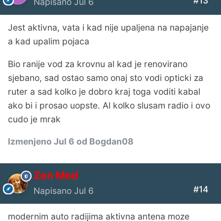
#13
Napisano
Jul 6
Jest aktivna, vata i kad nije upaljena na napajanje
a kad upalim pojaca
Bio ranije vod za krovnu al kad je renovirano
sjebano, sad ostao samo onaj sto vodi opticki za
ruter a sad kolko je dobro kraj toga voditi kabal
ako bi i prosao uopste. Al kolko slusam radio i ovo
cudo je mrak
Izmenjeno
Jul 6
od Bogdan08
Zen Mod
#14
Napisano
Jul 6
modernim auto radijima aktivna antena moze