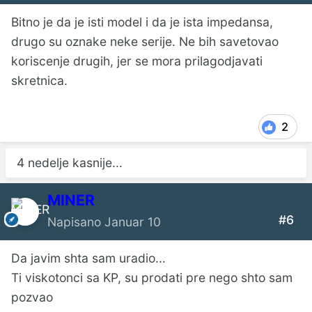
Bitno je da je isti model i da je ista impedansa,
drugo su oznake neke serije. Ne bih savetovao
koriscenje drugih, jer se mora prilagodjavati
skretnica.
2
4 nedelje kasnije...
MINER
#6
Napisano
Januar 10
Da javim shta sam uradio...
Ti viskotonci sa KP, su prodati pre nego shto sam
pozvao