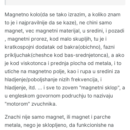
Magnetno kolo(da se tako izrazim, a koliko znam
to je i najpravilnije da se kaze), ne chini samo
magnet, vec magnetni materijal, u sredini, i pozadi
, magnetni prorez, kod malo skupljih, tu je i
kratkospojni dodatak od bakra(obichno), fazni
prikljuchak(cheshce kod bas-srednjetonca), a ako
je kod viskotonca i prednja plocha od metala, i to
utiche na magnetno polje, kao i rupa u sredini za
hladjenje/poboljshanje nizih frekvencija, i
hladjenje, itd. ... i sve to zovem "magnetni sklop", a
u engleskom govornom podruchju to nazivaju
"motorom" zvuchnika.
Znachi nije samo magnet, ili magnet i parche
metala, nego je sklopljeno, da funkcionishe na