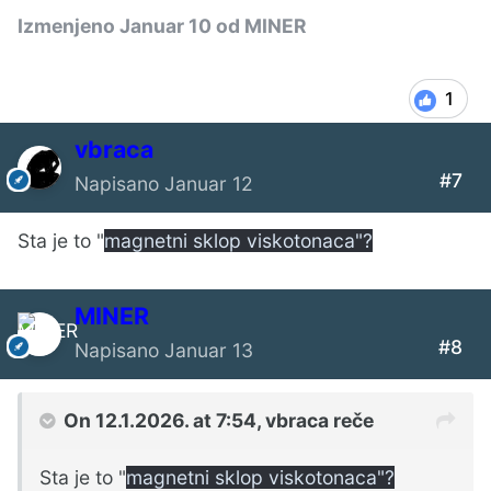
Izmenjeno
Januar 10
od MINER
1
vbraca
#7
Napisano
Januar 12
Sta je to "
magnetni sklop viskotonaca"?
MINER
#8
Napisano
Januar 13
On 12.1.2026. at 7:54,
vbraca
reče
Sta je to "
magnetni sklop viskotonaca"?