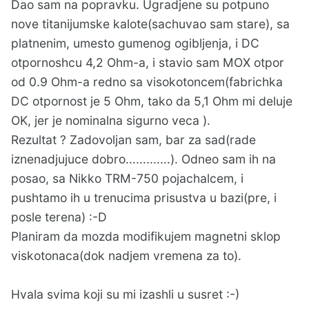
Dao sam na popravku. Ugradjene su potpuno
nove titanijumske kalote(sachuvao sam stare), sa
platnenim, umesto gumenog ogibljenja, i DC
otpornoshcu 4,2 Ohm-a, i stavio sam MOX otpor
od 0.9 Ohm-a redno sa visokotoncem(fabrichka
DC otpornost je 5 Ohm, tako da 5,1 Ohm mi deluje
OK, jer je nominalna sigurno veca ).
Rezultat ? Zadovoljan sam, bar za sad(rade
iznenadjujuce dobro.............). Odneo sam ih na
posao, sa Nikko TRM-750 pojachalcem, i
pushtamo ih u trenucima prisustva u bazi(pre, i
posle terena) :-D
Planiram da mozda modifikujem magnetni sklop
viskotonaca(dok nadjem vremena za to).
Hvala svima koji su mi izashli u susret
:-)