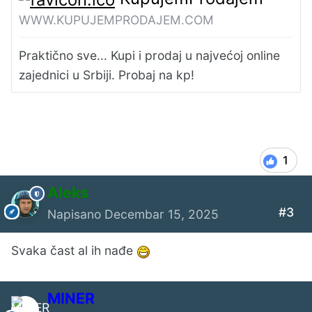
WWW.KUPUJEMPRODAJEM.COM
Praktično sve... Kupi i prodaj u najvećoj online
zajednici u Srbiji. Probaj na kp!
1
Aleks
#3
Napisano
Decembar 15, 2025
Svaka čast al ih nađe
MINER