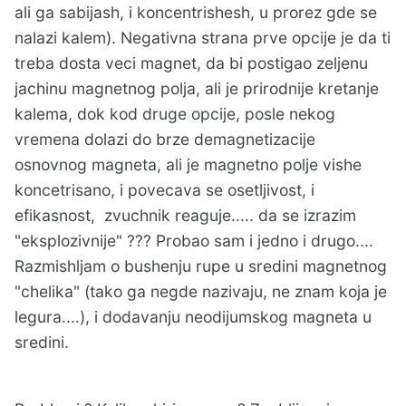
ali ga sabijash, i koncentrishesh, u prorez gde se
nalazi kalem). Negativna strana prve opcije je da ti
treba dosta veci magnet, da bi postigao zeljenu
jachinu magnetnog polja, ali je prirodnije kretanje
kalema, dok kod druge opcije, posle nekog
vremena dolazi do brze demagnetizacije
osnovnog magneta, ali je magnetno polje vishe
koncetrisano, i povecava se osetljivost, i
efikasnost, zvuchnik reaguje..... da se izrazim
"eksplozivnije" ??? Probao sam i jedno i drugo....
Razmishljam o bushenju rupe u sredini magnetnog
"chelika" (tako ga negde nazivaju, ne znam koja je
legura....), i dodavanju neodijumskog magneta u
sredini.