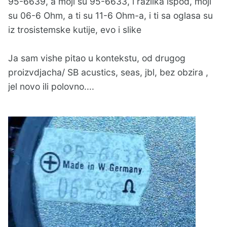
95-6639, a moji su 95-6633, i razlika ispod, moji
su 06-6 Ohm, a ti su 11-6 Ohm-a, i ti sa oglasa su
iz trosistemske kutije, evo i slike
Ja sam vishe pitao u kontekstu, od drugog
proizvdjacha/ SB acustics, seas, jbl, bez obzira ,
jel novo ili polovno....