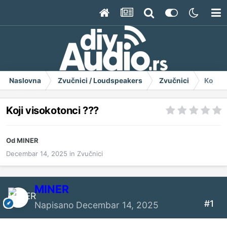
Naslovna
Zvučnici / Loudspeakers
Zvučnici
Koji v
Koji visokotonci ???
Od
MINER
Decembar 14, 2025
in
Zvučnici
MINER
#1
Napisano
Decembar 14, 2025