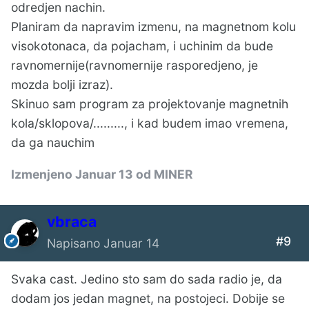
odredjen nachin.
Planiram da napravim izmenu, na magnetnom kolu
visokotonaca, da pojacham, i uchinim da bude
ravnomernije(ravnomernije rasporedjeno, je
mozda bolji izraz).
Skinuo sam program za projektovanje magnetnih
kola/sklopova/........., i kad budem imao vremena,
da ga nauchim
Izmenjeno
Januar 13
od MINER
vbraca
#9
Napisano
Januar 14
Svaka cast. Jedino sto sam do sada radio je, da
dodam jos jedan magnet, na postojeci. Dobije se