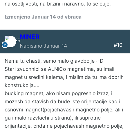
na osetljivosti, na brzini i naravno, to se cuje.
Izmenjeno
Januar 14
od vbraca
MINER
#10
Napisano
Januar 14
Nema tu chasti, samo malo glavobolje
:-D
Stari zvuchnici sa ALNiCo magnetima, su imali
magnet u sredini kalema, i mislim da tu ima dobrih
konstrukcija....
bucking magnet, ako nisam pogreshio izraz, i
mozesh da stavish da bude iste orijentacije kao i
osnovni magnet(pojachavash magnetno polje, ali i
ga i malo razvlachi u stranu), ili suprotne
orijantacije, onda ne pojachavash magnetno polje,