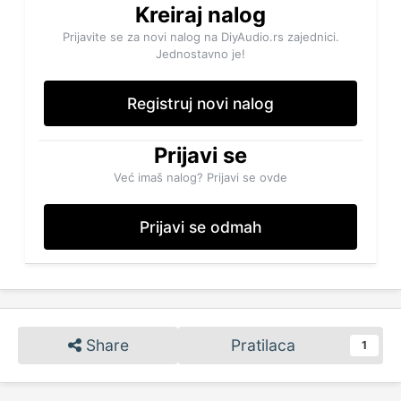
Kreiraj nalog
Prijavite se za novi nalog na DiyAudio.rs zajednici.
Jednostavno je!
Registruj novi nalog
Prijavi se
Već imaš nalog? Prijavi se ovde
Prijavi se odmah
Share
Pratilaca
1