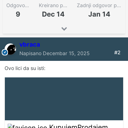
Odgovora
Kreirano pre
Zadnji odgovor pre
9
Dec 14
Jan 14
vbraca
#2
Napisano
Decembar 15, 2025
Ovo lici da su isti:
KupujemProdajem