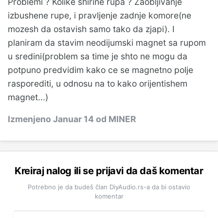
Problemi ? Kolike shirine rupa ? Zaobljivanje
izbushene rupe, i pravljenje zadnje komore(ne
mozesh da ostavish samo tako da zjapi). I
planiram da stavim neodijumski magnet sa rupom
u sredini(problem sa time je shto ne mogu da
potpuno predvidim kako ce se magnetno polje
rasporediti, u odnosu na to kako orijentishem
magnet...)
Izmenjeno
Januar 14
od MINER
Kreiraj nalog ili se prijavi da daš komentar
Potrebno je da budeš član DiyAudio.rs-a da bi ostavio
komentar