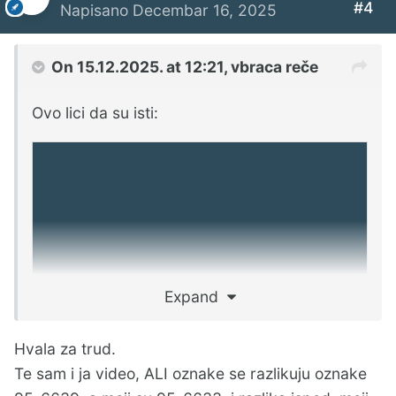
#4
Napisano
Decembar 16, 2025
On 15.12.2025. at 12:21,
vbraca
reče
Ovo lici da su isti:
KupujemProdajem
Expand
WWW.KUPUJEMPRODAJEM.COM
Hvala za trud.
Praktično sve... Kupi i prodaj u najvećoj
Te sam i ja video, ALI oznake se razlikuju oznake
online zajednici u Srbiji. Probaj na kp!