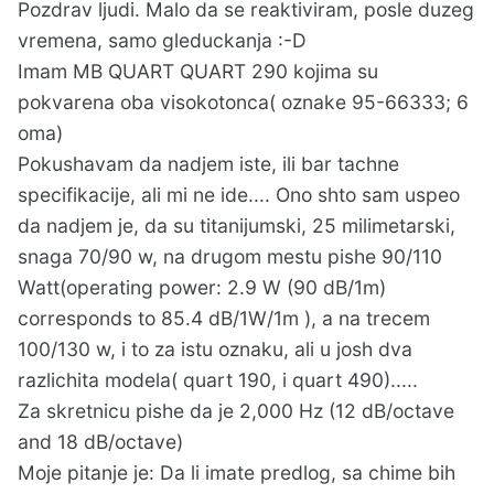
Pozdrav ljudi. Malo da se reaktiviram, posle duzeg
vremena, samo gleduckanja :-D
Imam MB QUART QUART 290 kojima su
pokvarena oba visokotonca( oznake 95-66333; 6
oma)
Pokushavam da nadjem iste, ili bar tachne
specifikacije, ali mi ne ide.... Ono shto sam uspeo
da nadjem je, da su titanijumski, 25 milimetarski,
snaga 70/90 w, na drugom mestu pishe 90/110
Watt(operating power: 2.9 W (90 dB/1m)
corresponds to 85.4 dB/1W/1m ), a na trecem
100/130 w, i to za istu oznaku, ali u josh dva
razlichita modela( quart 190, i quart 490).....
Za skretnicu pishe da je 2,000 Hz (12 dB/octave
and 18 dB/octave)
Moje pitanje je: Da li imate predlog, sa chime bih