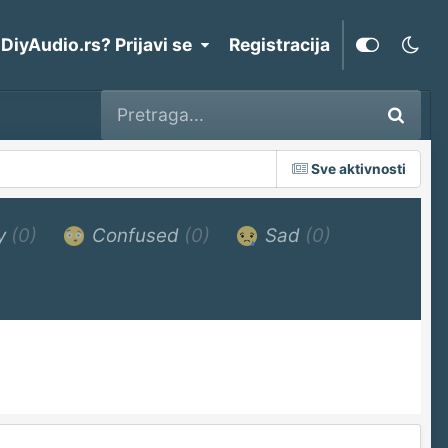
 DiyAudio.rs? Prijavi se
Registracija
Sve aktivnosti
y
(0)
Confused
(0)
Sad
(0)