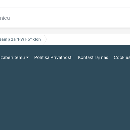
anicu
eamp za "FW F5" klon
Izaberi temu
Politika Privatnosti
Kontaktiraj nas
Cookie