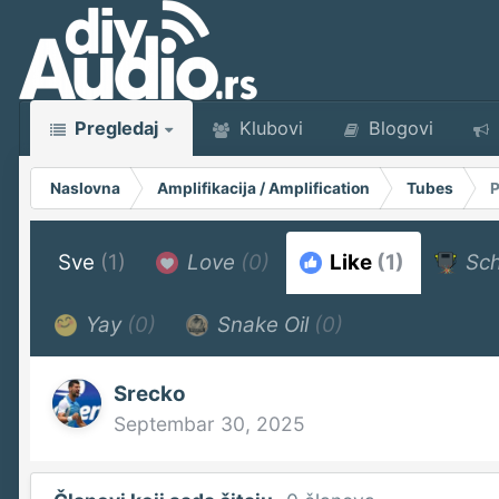
Pregledaj
Klubovi
Blogovi
Naslovna
Amplifikacija / Amplification
Tubes
P
Sve
(1)
Love
(0)
Like
(1)
Sch
Yay
(0)
Snake Oil
(0)
Srecko
Septembar 30, 2025