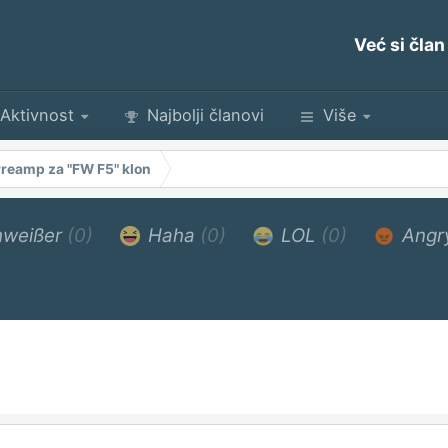
Već si član
Aktivnost
Najbolji članovi
Više
reamp za "FW F5" klon
weißer
(0)
Haha
(0)
LOL
(0)
Angr