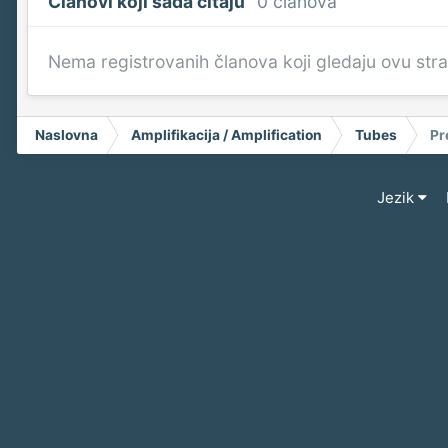
Članovi koji sada čitaju
0 članova
Nema registrovanih članova koji gledaju ovu str
Naslovna
Amplifikacija / Amplification
Tubes
Pr
Jezik