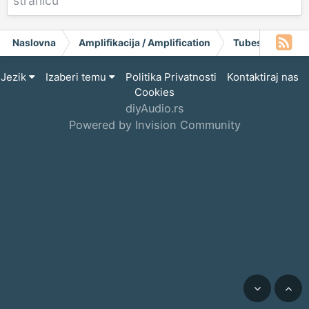
stranicu
Naslovna
Amplifikacija / Amplification
Tubes
Iskra
Jezik
Izaberi temu
Politika Privatnosti
Kontaktiraj nas
Cookies
diyAudio.rs
Powered by Invision Community