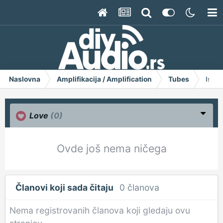
Naslovna
Amplifikacija / Amplification
Tubes
Iskra
Love
(0)
Ovde još nema ničega
Članovi koji sada čitaju
0 članova
Nema registrovanih članova koji gledaju ovu